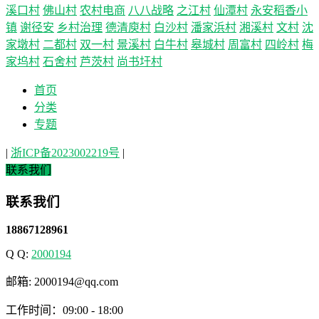
溪口村
佛山村
农村电商
八八战略
之江村
仙潭村
永安稻香小
镇
谢径安
乡村治理
德清庾村
白沙村
潘家浜村
湘溪村
文村
沈
家墩村
二都村
双一村
景溪村
白牛村
皋城村
周富村
四岭村
梅
家坞村
石舍村
芦茨村
尚书圩村
首页
分类
专题
|
浙ICP备2023002219号
|
联系我们
联系我们
18867128961
Q Q:
2000194
邮箱: 2000194@qq.com
工作时间：09:00 - 18:00