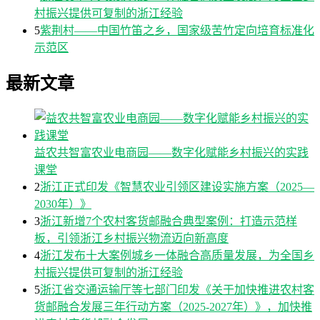
村振兴提供可复制的浙江经验
5
紫荆村——中国竹笛之乡，国家级苦竹定向培育标准化
示范区
最新文章
益农共智富农业电商园——数字化赋能乡村振兴的实践
课堂
2
浙江正式印发《智慧农业引领区建设实施方案（2025—
2030年）》
3
浙江新增7个农村客货邮融合典型案例：打造示范样
板，引领浙江乡村振兴物流迈向新高度
4
浙江发布十大案例城乡一体融合高质量发展，为全国乡
村振兴提供可复制的浙江经验
5
浙江省交通运输厅等七部门印发《关于加快推进农村客
货邮融合发展三年行动方案（2025-2027年）》，加快推