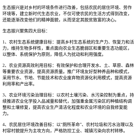
生态振兴是对乡村的环境条件进行改善，包括农民的居住环境、劳作
环境等，建立新时代生态农业，不仅可使农民的生活方式得到改变，
还能逐渐改变他们的精神面貌，从而坚定其脱贫致富的决心。
生态振兴聚焦四大目标：
1、农村生态系统健康目标：提高乡村生态系统的生产力、恢复力和活
力，维持生物多样性，重点面向农业生态脆弱区和重要生态功能区，
以整体、系统保护为原则，降低人为扰动和利用强度。
2、农业资源高效利用目标：有效保护和合理开发水、土、草原、森林
等重要农业资源，提高资源质量。推广环境友好型种养品种和模式，
采用节水、节地、节能技术和农业废弃物资源化利用模式，提高资源
利用率和产出率。
3、农业环境污染治理目标：以农村土壤污染、水污染控制为重点，持
续推进农业化学投入品减量和替代，加强重金属污染区的种植结构调
整和土壤修复，提高农业生产清洁化程度和农业环境的自我修复能
力。
4、农民居住环境改善目标：以“厕所革命”、农村垃圾和污水治理以及
村容村貌提升为主攻方向，严格防控工业、城镇污染向农村转移。