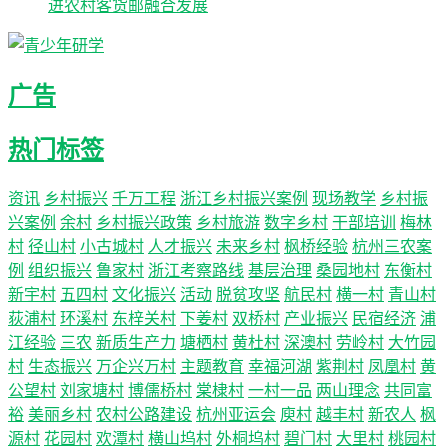
进农村客货邮融合发展
广告
热门标签
资讯
乡村振兴
千万工程
浙江乡村振兴案例
现场教学
乡村振
兴案例
余村
乡村振兴政策
乡村旅游
数字乡村
干部培训
梅林
村
径山村
小古城村
人才振兴
未来乡村
枫桥经验
杭州三农案
例
组织振兴
鲁家村
浙江考察路线
基层治理
桑园地村
东衡村
新宇村
五四村
文化振兴
活动
脱贫攻坚
航民村
横一村
青山村
荻浦村
环溪村
东梓关村
下姜村
双桥村
产业振兴
民宿经济
浦
江经验
三农
新质生产力
塘栖村
黄杜村
深澳村
劳岭村
大竹园
村
生态振兴
万企兴万村
主题教育
幸福河湖
紫荆村
凤凰村
黄
公望村
刘家塘村
博儒桥村
棠棣村
一村一品
两山理念
共同富
裕
美丽乡村
农村公路建设
杭州亚运会
庾村
越丰村
新农人
枫
源村
花园村
欢潭村
横山坞村
外桐坞村
碧门村
大里村
桃园村