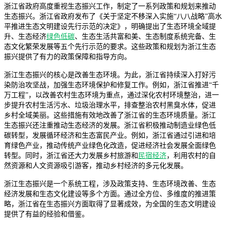
浙江省政府高度重视生态振兴工作，制定了一系列政策和规划来推动
生态振兴。浙江省政府发布了《关于坚定不移深入实施“八八战略”高水
平推进生态文明建设先行示范的决定》，明确提出了生态环境全域提
升、生态经济
绿色低碳
、生态生活共富和美、生态制度系统完备、生
态文化繁荣发展等五个先行示范的要求。这些政策和规划为浙江生态
振兴提供了有力的政策保障和指导方向。
浙江生态振兴的核心是改善生态环境。为此，浙江省持续深入打好污
染防治攻坚战，加强生态环境保护和修复工作。例如，浙江省推进“千
万工程”，以改善农村生态环境为重点，通过深化农村环境整治，进一
步提升农村生活污水、垃圾治理水平，排查整治农村黑臭水体，促进
乡村全域美丽。这些措施有效地改善了浙江省的生态环境质量。浙江
生态振兴还注重推动生态经济的发展。浙江省积极推动制造业绿色低
碳转型，发展循环经济和生态富民产业。例如，浙江省通过引进和培
育绿色产业，推动传统产业绿色化改造，促进经济社会发展全面绿色
转型。同时，浙江省还大力发展乡村旅游和
民宿经济
，利用农村的自
然资源和人文资源吸引游客，推动乡村经济的多元化发展。
浙江生态振兴是一个系统工程，涉及政策支持、生态环境改善、生态
经济发展和生态文化建设等多个方面。通过全方位、多维度的推进策
略，浙江省在生态振兴方面取得了显著成效，为全国的生态文明建设
提供了有益的经验和借鉴。