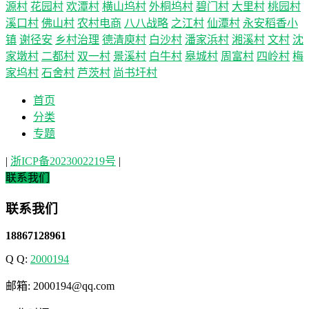
源村
花园村
欢潭村
横山坞村
外桐坞村
碧门村
大里村
桃园村
溪口村
佛山村
农村电商
八八战略
之江村
仙潭村
永安稻香小
镇
谢径安
乡村治理
德清庾村
白沙村
潘家浜村
湘溪村
文村
沈
家墩村
二都村
双一村
景溪村
白牛村
皋城村
周富村
四岭村
梅
家坞村
石舍村
芦茨村
尚书圩村
首页
分类
专题
|
浙ICP备2023002219号
|
联系我们
联系我们
18867128961
Q Q:
2000194
邮箱: 2000194@qq.com