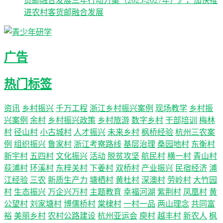
货邮融合发展三年行动方案（2025-2027年）》，加快推
进农村客货邮融合发展
广告
热门标签
资讯
乡村振兴
千万工程
浙江乡村振兴案例
现场教学
乡村振
兴案例
余村
乡村振兴政策
乡村旅游
数字乡村
干部培训
梅林
村
径山村
小古城村
人才振兴
未来乡村
枫桥经验
杭州三农案
例
组织振兴
鲁家村
浙江考察路线
基层治理
桑园地村
东衡村
新宇村
五四村
文化振兴
活动
脱贫攻坚
航民村
横一村
青山村
荻浦村
环溪村
东梓关村
下姜村
双桥村
产业振兴
民宿经济
浦
江经验
三农
新质生产力
塘栖村
黄杜村
深澳村
劳岭村
大竹园
村
生态振兴
万企兴万村
主题教育
幸福河湖
紫荆村
凤凰村
黄
公望村
刘家塘村
博儒桥村
棠棣村
一村一品
两山理念
共同富
裕
美丽乡村
农村公路建设
杭州亚运会
庾村
越丰村
新农人
枫