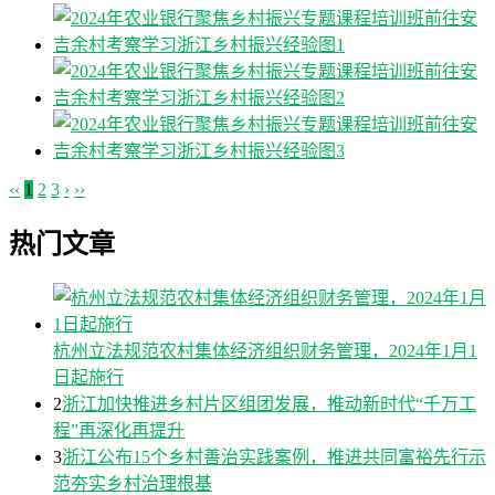
‹‹
1
2
3
›
››
热门文章
杭州立法规范农村集体经济组织财务管理，2024年1月1
日起施行
2
浙江加快推进乡村片区组团发展，推动新时代“千万工
程”再深化再提升
3
浙江公布15个乡村善治实践案例，推进共同富裕先行示
范夯实乡村治理根基