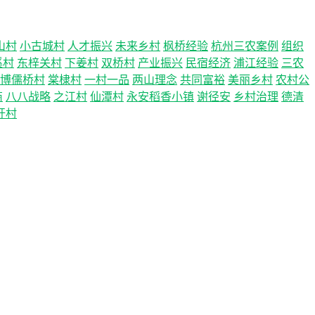
山村
小古城村
人才振兴
未来乡村
枫桥经验
杭州三农案例
组织
溪村
东梓关村
下姜村
双桥村
产业振兴
民宿经济
浦江经验
三农
博儒桥村
棠棣村
一村一品
两山理念
共同富裕
美丽乡村
农村公
商
八八战略
之江村
仙潭村
永安稻香小镇
谢径安
乡村治理
德清
圩村