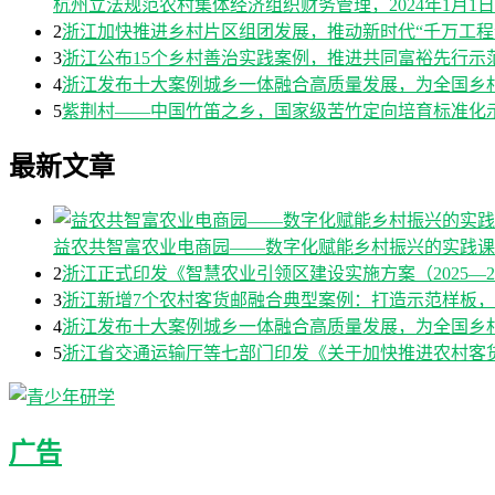
杭州立法规范农村集体经济组织财务管理，2024年1月1
2
浙江加快推进乡村片区组团发展，推动新时代“千万工程
3
浙江公布15个乡村善治实践案例，推进共同富裕先行示
4
浙江发布十大案例城乡一体融合高质量发展，为全国乡
5
紫荆村——中国竹笛之乡，国家级苦竹定向培育标准化
最新文章
益农共智富农业电商园——数字化赋能乡村振兴的实践课
2
浙江正式印发《智慧农业引领区建设实施方案（2025—2
3
浙江新增7个农村客货邮融合典型案例：打造示范样板
4
浙江发布十大案例城乡一体融合高质量发展，为全国乡
5
浙江省交通运输厅等七部门印发《关于加快推进农村客货邮
广告