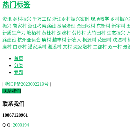
热门标签
资讯
乡村振兴
千万工程
浙江乡村振兴案例
现场教学
乡村振兴
振兴
鲁家村
浙江考察路线
基层治理
桑园地村
东衡村
新宇村
新质生产力
塘栖村
黄杜村
深澳村
劳岭村
大竹园村
生态振兴
路建设
杭州亚运会
庾村
越丰村
新农人
枫源村
花园村
欢潭村
庾村
白沙村
潘家浜村
湘溪村
文村
沈家墩村
二都村
双一村
景
首页
分类
专题
|
浙ICP备2023002219号
|
联系我们
联系我们
18867128961
Q Q:
2000194