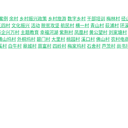
案例
余村
乡村振兴政策
乡村旅游
数字乡村
干部培训
梅林村
径
五四村
文化振兴
活动
脱贫攻坚
航民村
横一村
青山村
荻浦村
环
万企兴万村
主题教育
幸福河湖
紫荆村
凤凰村
黄公望村
刘家塘村
横山坞村
外桐坞村
碧门村
大里村
桃园村
溪口村
佛山村
农村电
溪村
白牛村
皋城村
周富村
四岭村
梅家坞村
石舍村
芦茨村
尚书