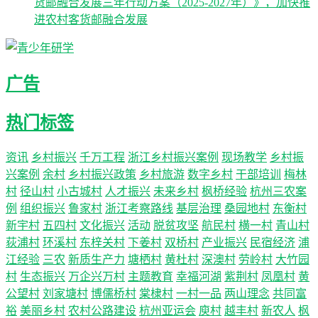
货邮融合发展三年行动方案（2025-2027年）》，加快推
进农村客货邮融合发展
广告
热门标签
资讯
乡村振兴
千万工程
浙江乡村振兴案例
现场教学
乡村振
兴案例
余村
乡村振兴政策
乡村旅游
数字乡村
干部培训
梅林
村
径山村
小古城村
人才振兴
未来乡村
枫桥经验
杭州三农案
例
组织振兴
鲁家村
浙江考察路线
基层治理
桑园地村
东衡村
新宇村
五四村
文化振兴
活动
脱贫攻坚
航民村
横一村
青山村
荻浦村
环溪村
东梓关村
下姜村
双桥村
产业振兴
民宿经济
浦
江经验
三农
新质生产力
塘栖村
黄杜村
深澳村
劳岭村
大竹园
村
生态振兴
万企兴万村
主题教育
幸福河湖
紫荆村
凤凰村
黄
公望村
刘家塘村
博儒桥村
棠棣村
一村一品
两山理念
共同富
裕
美丽乡村
农村公路建设
杭州亚运会
庾村
越丰村
新农人
枫