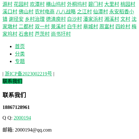
源村
花园村
欢潭村
横山坞村
外桐坞村
碧门村
大里村
桃园村
溪口村
佛山村
农村电商
八八战略
之江村
仙潭村
永安稻香小
镇
谢径安
乡村治理
德清庾村
白沙村
潘家浜村
湘溪村
文村
沈
家墩村
二都村
双一村
景溪村
白牛村
皋城村
周富村
四岭村
梅
家坞村
石舍村
芦茨村
尚书圩村
首页
分类
专题
|
浙ICP备2023002219号
|
联系我们
联系我们
18867128961
Q Q:
2000194
邮箱: 2000194@qq.com