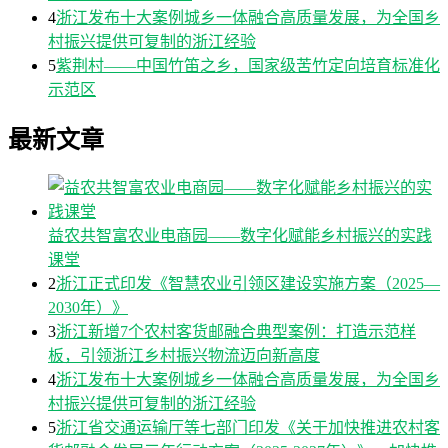
4
浙江发布十大案例城乡一体融合高质量发展，为全国乡
村振兴提供可复制的浙江经验
5
紫荆村——中国竹笛之乡，国家级苦竹定向培育标准化
示范区
最新文章
益农共智富农业电商园——数字化赋能乡村振兴的实践
课堂
2
浙江正式印发《智慧农业引领区建设实施方案（2025—
2030年）》
3
浙江新增7个农村客货邮融合典型案例：打造示范样
板，引领浙江乡村振兴物流迈向新高度
4
浙江发布十大案例城乡一体融合高质量发展，为全国乡
村振兴提供可复制的浙江经验
5
浙江省交通运输厅等七部门印发《关于加快推进农村客