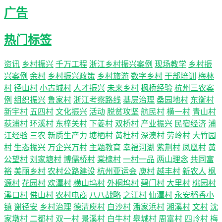
广告
热门标签
资讯
乡村振兴
千万工程
浙江乡村振兴案例
现场教学
乡村振
兴案例
余村
乡村振兴政策
乡村旅游
数字乡村
干部培训
梅林
村
径山村
小古城村
人才振兴
未来乡村
枫桥经验
杭州三农案
例
组织振兴
鲁家村
浙江考察路线
基层治理
桑园地村
东衡村
新宇村
五四村
文化振兴
活动
脱贫攻坚
航民村
横一村
青山村
荻浦村
环溪村
东梓关村
下姜村
双桥村
产业振兴
民宿经济
浦
江经验
三农
新质生产力
塘栖村
黄杜村
深澳村
劳岭村
大竹园
村
生态振兴
万企兴万村
主题教育
幸福河湖
紫荆村
凤凰村
黄
公望村
刘家塘村
博儒桥村
棠棣村
一村一品
两山理念
共同富
裕
美丽乡村
农村公路建设
杭州亚运会
庾村
越丰村
新农人
枫
源村
花园村
欢潭村
横山坞村
外桐坞村
碧门村
大里村
桃园村
溪口村
佛山村
农村电商
八八战略
之江村
仙潭村
永安稻香小
镇
谢径安
乡村治理
德清庾村
白沙村
潘家浜村
湘溪村
文村
沈
家墩村
二都村
双一村
景溪村
白牛村
皋城村
周富村
四岭村
梅