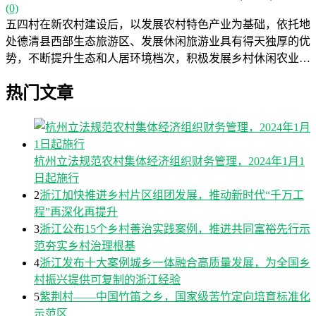
(0)
五四村在新农村建设后，以发展农村特色产业为基础，依托地
处德清县西部生态旅游区、发展休闲旅游业具有得天独厚的优
势，不断提升生态和人居环境档次，积极发展乡村休闲农业…
热门文章
杭州立法规范农村集体经济组织财务管理，2024年1月1
日起施行
2
浙江加快推进乡村片区组团发展，推动新时代“千万工
程”再深化再提升
3
浙江公布15个乡村善治实践案例，推进共同富裕先行示
范夯实乡村治理根基
4
浙江发布十大案例城乡一体融合高质量发展，为全国乡
村振兴提供可复制的浙江经验
5
紫荆村——中国竹笛之乡，国家级苦竹定向培育标准化
示范区