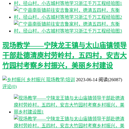
现场教学——宁陕龙王镇与太山庙镇领导
干部赴德清庾村劳岭村，五四村，安吉大
竹园村考察乡村振兴，美丽乡村建设
乡村振兴
现场教学/培训
2023-06-14
阅读
(26087)
评论(0)