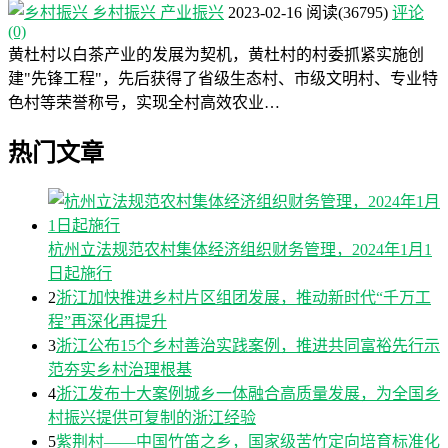
乡村振兴
产业振兴
2023-02-16
阅读
(36795)
评论
(0)
黄杜村以白茶产业的发展为契机，黄杜村的村委抓紧实施创
建"先锋工程"，先后获得了省级生态村、市级文明村、专业特
色村等荣誉称号，实现全村高效农业…
热门文章
杭州立法规范农村集体经济组织财务管理，2024年1月1
日起施行
2
浙江加快推进乡村片区组团发展，推动新时代“千万工
程”再深化再提升
3
浙江公布15个乡村善治实践案例，推进共同富裕先行示
范夯实乡村治理根基
4
浙江发布十大案例城乡一体融合高质量发展，为全国乡
村振兴提供可复制的浙江经验
5
紫荆村——中国竹笛之乡，国家级苦竹定向培育标准化