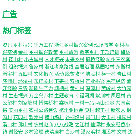
广告
热门标签
资讯
乡村振兴
千万工程
浙江乡村振兴案例
现场教学
乡村振
兴案例
余村
乡村振兴政策
乡村旅游
数字乡村
干部培训
梅林
村
径山村
小古城村
人才振兴
未来乡村
枫桥经验
杭州三农案
例
组织振兴
鲁家村
浙江考察路线
基层治理
桑园地村
东衡村
新宇村
五四村
文化振兴
活动
脱贫攻坚
航民村
横一村
青山村
荻浦村
环溪村
东梓关村
下姜村
双桥村
产业振兴
民宿经济
浦
江经验
三农
新质生产力
塘栖村
黄杜村
深澳村
劳岭村
大竹园
村
生态振兴
万企兴万村
主题教育
幸福河湖
紫荆村
凤凰村
黄
公望村
刘家塘村
博儒桥村
棠棣村
一村一品
两山理念
共同富
裕
美丽乡村
农村公路建设
杭州亚运会
庾村
越丰村
新农人
枫
源村
花园村
欢潭村
横山坞村
外桐坞村
碧门村
大里村
桃园村
溪口村
佛山村
农村电商
八八战略
之江村
仙潭村
永安稻香小
镇
谢径安
乡村治理
德清庾村
白沙村
潘家浜村
湘溪村
文村
沈