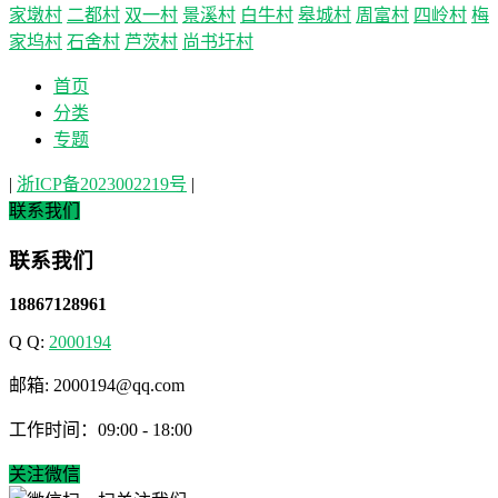
家墩村
二都村
双一村
景溪村
白牛村
皋城村
周富村
四岭村
梅
家坞村
石舍村
芦茨村
尚书圩村
首页
分类
专题
|
浙ICP备2023002219号
|
联系我们
联系我们
18867128961
Q Q:
2000194
邮箱: 2000194@qq.com
工作时间：09:00 - 18:00
关注微信