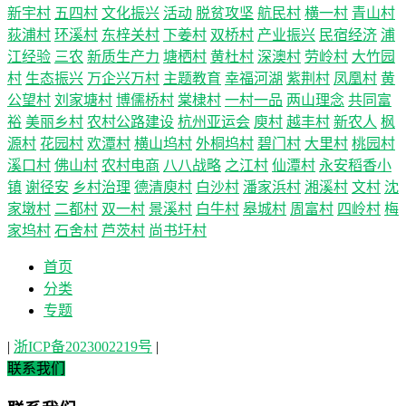
新宇村
五四村
文化振兴
活动
脱贫攻坚
航民村
横一村
青山村
荻浦村
环溪村
东梓关村
下姜村
双桥村
产业振兴
民宿经济
浦
江经验
三农
新质生产力
塘栖村
黄杜村
深澳村
劳岭村
大竹园
村
生态振兴
万企兴万村
主题教育
幸福河湖
紫荆村
凤凰村
黄
公望村
刘家塘村
博儒桥村
棠棣村
一村一品
两山理念
共同富
裕
美丽乡村
农村公路建设
杭州亚运会
庾村
越丰村
新农人
枫
源村
花园村
欢潭村
横山坞村
外桐坞村
碧门村
大里村
桃园村
溪口村
佛山村
农村电商
八八战略
之江村
仙潭村
永安稻香小
镇
谢径安
乡村治理
德清庾村
白沙村
潘家浜村
湘溪村
文村
沈
家墩村
二都村
双一村
景溪村
白牛村
皋城村
周富村
四岭村
梅
家坞村
石舍村
芦茨村
尚书圩村
首页
分类
专题
|
浙ICP备2023002219号
|
联系我们