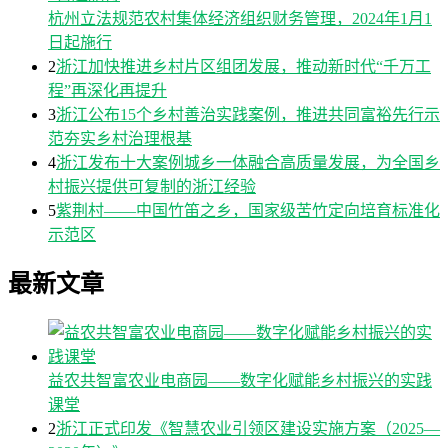
杭州立法规范农村集体经济组织财务管理，2024年1月1
日起施行
2
浙江加快推进乡村片区组团发展，推动新时代“千万工
程”再深化再提升
3
浙江公布15个乡村善治实践案例，推进共同富裕先行示
范夯实乡村治理根基
4
浙江发布十大案例城乡一体融合高质量发展，为全国乡
村振兴提供可复制的浙江经验
5
紫荆村——中国竹笛之乡，国家级苦竹定向培育标准化
示范区
最新文章
益农共智富农业电商园——数字化赋能乡村振兴的实践
课堂
2
浙江正式印发《智慧农业引领区建设实施方案（2025—