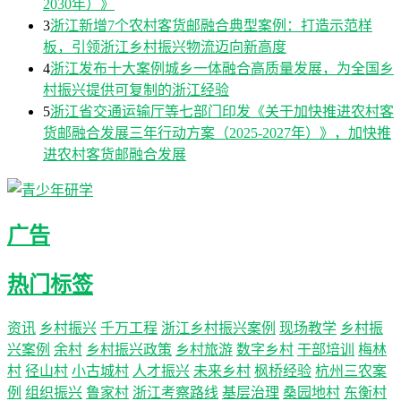
2030年）》
3
浙江新增7个农村客货邮融合典型案例：打造示范样
板，引领浙江乡村振兴物流迈向新高度
4
浙江发布十大案例城乡一体融合高质量发展，为全国乡
村振兴提供可复制的浙江经验
5
浙江省交通运输厅等七部门印发《关于加快推进农村客
货邮融合发展三年行动方案（2025-2027年）》，加快推
进农村客货邮融合发展
广告
热门标签
资讯
乡村振兴
千万工程
浙江乡村振兴案例
现场教学
乡村振
兴案例
余村
乡村振兴政策
乡村旅游
数字乡村
干部培训
梅林
村
径山村
小古城村
人才振兴
未来乡村
枫桥经验
杭州三农案
例
组织振兴
鲁家村
浙江考察路线
基层治理
桑园地村
东衡村