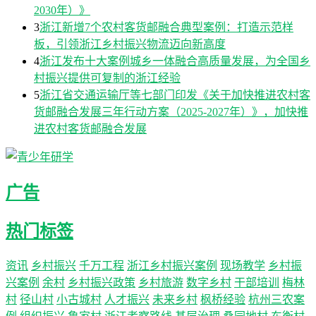
2030年）》
3
浙江新增7个农村客货邮融合典型案例：打造示范样
板，引领浙江乡村振兴物流迈向新高度
4
浙江发布十大案例城乡一体融合高质量发展，为全国乡
村振兴提供可复制的浙江经验
5
浙江省交通运输厅等七部门印发《关于加快推进农村客
货邮融合发展三年行动方案（2025-2027年）》，加快推
进农村客货邮融合发展
广告
热门标签
资讯
乡村振兴
千万工程
浙江乡村振兴案例
现场教学
乡村振
兴案例
余村
乡村振兴政策
乡村旅游
数字乡村
干部培训
梅林
村
径山村
小古城村
人才振兴
未来乡村
枫桥经验
杭州三农案