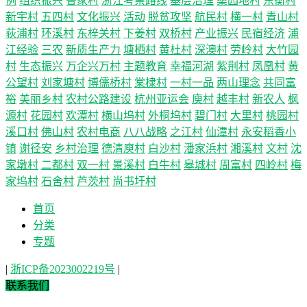
例
组织振兴
鲁家村
浙江考察路线
基层治理
桑园地村
东衡村
新宇村
五四村
文化振兴
活动
脱贫攻坚
航民村
横一村
青山村
荻浦村
环溪村
东梓关村
下姜村
双桥村
产业振兴
民宿经济
浦
江经验
三农
新质生产力
塘栖村
黄杜村
深澳村
劳岭村
大竹园
村
生态振兴
万企兴万村
主题教育
幸福河湖
紫荆村
凤凰村
黄
公望村
刘家塘村
博儒桥村
棠棣村
一村一品
两山理念
共同富
裕
美丽乡村
农村公路建设
杭州亚运会
庾村
越丰村
新农人
枫
源村
花园村
欢潭村
横山坞村
外桐坞村
碧门村
大里村
桃园村
溪口村
佛山村
农村电商
八八战略
之江村
仙潭村
永安稻香小
镇
谢径安
乡村治理
德清庾村
白沙村
潘家浜村
湘溪村
文村
沈
家墩村
二都村
双一村
景溪村
白牛村
皋城村
周富村
四岭村
梅
家坞村
石舍村
芦茨村
尚书圩村
首页
分类
专题
|
浙ICP备2023002219号
|
联系我们