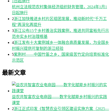
杭州立法规范农村集体经济组织财务管理，2024年1月1
日起施行
2
浙江加快推进乡村片区组团发展，推动新时代“千万工
程”再深化再提升
3
浙江公布15个乡村善治实践案例，推进共同富裕先行示
范夯实乡村治理根基
4
浙江发布十大案例城乡一体融合高质量发展，为全国乡
村振兴提供可复制的浙江经验
5
紫荆村——中国竹笛之乡，国家级苦竹定向培育标准化
示范区
最新文章
益农共智富农业电商园——数字化赋能乡村振兴的实践
课堂
2
浙江正式印发《智慧农业引领区建设实施方案（2025—