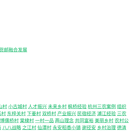
客货邮融合发展
山村
小古城村
人才振兴
未来乡村
枫桥经验
杭州三农案例
组织
溪村
东梓关村
下姜村
双桥村
产业振兴
民宿经济
浦江经验
三农
博儒桥村
棠棣村
一村一品
两山理念
共同富裕
美丽乡村
农村公
商
八八战略
之江村
仙潭村
永安稻香小镇
谢径安
乡村治理
德清