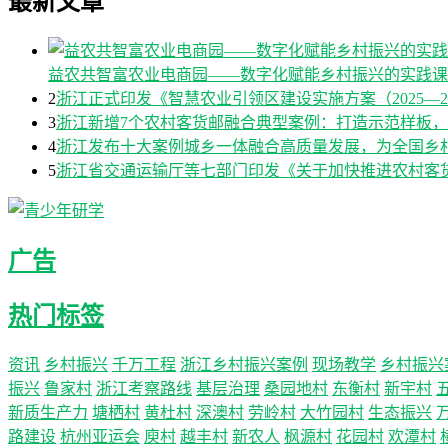
最新文章
益农共智富农业电商园——数字化赋能乡村振兴的实践课
2
浙江正式印发《智慧农业引领区建设实施方案（2025—2
3
浙江新增7个农村客货邮融合典型案例：打造示范样板
4
浙江发布十大案例城乡一体融合高质量发展，为全国乡
5
浙江省交通运输厅等七部门印发《关于加快推进农村客货邮
广告
热门标签
资讯
乡村振兴
千万工程
浙江乡村振兴案例
现场教学
乡村振兴
振兴
鲁家村
浙江考察路线
基层治理
桑园地村
东衡村
新宇村
新质生产力
塘栖村
黄杜村
深澳村
劳岭村
大竹园村
生态振兴
路建设
杭州亚运会
庾村
越丰村
新农人
枫源村
花园村
欢潭村