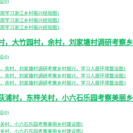
(0)
村，大竹园村，余村，刘家塘村调研考察乡
(0)
荻浦村，东梓关村，小六石乐园考察美丽乡
(0)