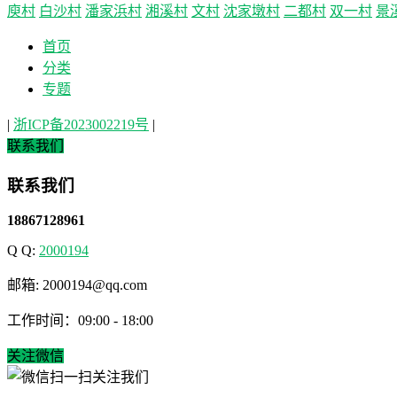
庾村
白沙村
潘家浜村
湘溪村
文村
沈家墩村
二都村
双一村
景
首页
分类
专题
|
浙ICP备2023002219号
|
联系我们
联系我们
18867128961
Q Q:
2000194
邮箱: 2000194@qq.com
工作时间：09:00 - 18:00
关注微信