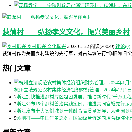
荻蒲村——弘扬孝义文化，振兴美丽乡村
乡村振兴
文化振兴
2023-02-22
阅读
(30039)
评论(0)
荻浦村作为美丽乡村建设的先行军，对古建筑进行“修旧如旧”
热门文章
杭州立法规范农村集体经济组织财务管理，2024年1月1
2
浙江加快推进乡村片区组团发展，推动新时代“千万工程
3
浙江公布15个乡村善治实践案例，推进共同富裕先行示
4
浙江发布十大案例城乡一体融合高质量发展，为全国乡
5
紫荆村——中国竹笛之乡，国家级苦竹定向培育标准化