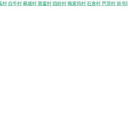
溪村
白牛村
皋城村
周富村
四岭村
梅家坞村
石舍村
芦茨村
尚书