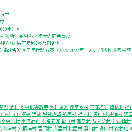
堂
030年）》
，引领浙江乡村振兴物流迈向新高度
村振兴提供可复制的浙江经验
融合发展三年行动方案（2025-2027年）》，加快推进农村
案例
余村
乡村振兴政策
乡村旅游
数字乡村
干部培训
梅林村
径
五四村
文化振兴
活动
脱贫攻坚
航民村
横一村
青山村
荻浦村
环
万企兴万村
主题教育
幸福河湖
紫荆村
凤凰村
黄公望村
刘家塘村
横山坞村
外桐坞村
碧门村
大里村
桃园村
溪口村
佛山村
农村电