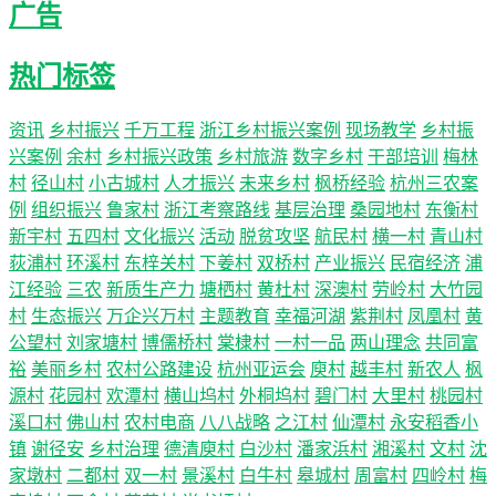
广告
热门标签
资讯
乡村振兴
千万工程
浙江乡村振兴案例
现场教学
乡村振
兴案例
余村
乡村振兴政策
乡村旅游
数字乡村
干部培训
梅林
村
径山村
小古城村
人才振兴
未来乡村
枫桥经验
杭州三农案
例
组织振兴
鲁家村
浙江考察路线
基层治理
桑园地村
东衡村
新宇村
五四村
文化振兴
活动
脱贫攻坚
航民村
横一村
青山村
荻浦村
环溪村
东梓关村
下姜村
双桥村
产业振兴
民宿经济
浦
江经验
三农
新质生产力
塘栖村
黄杜村
深澳村
劳岭村
大竹园
村
生态振兴
万企兴万村
主题教育
幸福河湖
紫荆村
凤凰村
黄
公望村
刘家塘村
博儒桥村
棠棣村
一村一品
两山理念
共同富
裕
美丽乡村
农村公路建设
杭州亚运会
庾村
越丰村
新农人
枫
源村
花园村
欢潭村
横山坞村
外桐坞村
碧门村
大里村
桃园村
溪口村
佛山村
农村电商
八八战略
之江村
仙潭村
永安稻香小
镇
谢径安
乡村治理
德清庾村
白沙村
潘家浜村
湘溪村
文村
沈
家墩村
二都村
双一村
景溪村
白牛村
皋城村
周富村
四岭村
梅