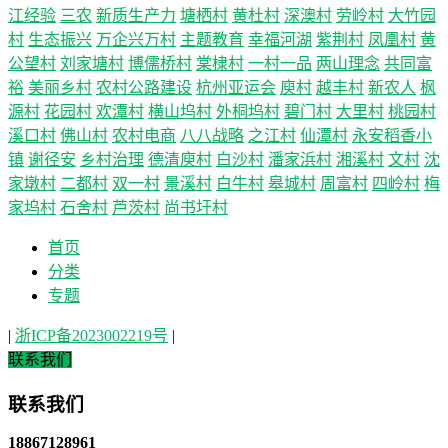
江经验
三农
新质生产力
塘栖村
黄杜村
深澳村
劳岭村
大竹园
村
生态振兴
万企兴万村
主题教育
幸福河湖
紫荆村
凤凰村
黄
公望村
刘家塘村
博儒桥村
棠棣村
一村一品
两山理念
共同富
裕
美丽乡村
农村公路建设
杭州亚运会
庾村
越丰村
新农人
枫
源村
花园村
欢潭村
横山坞村
外桐坞村
碧门村
大里村
桃园村
溪口村
佛山村
农村电商
八八战略
之江村
仙潭村
永安稻香小
镇
谢径安
乡村治理
德清庾村
白沙村
潘家浜村
湘溪村
文村
沈
家墩村
二都村
双一村
景溪村
白牛村
皋城村
周富村
四岭村
梅
家坞村
石舍村
芦茨村
尚书圩村
首页
分类
专题
|
浙ICP备2023002219号
|
联系我们
联系我们
18867128961