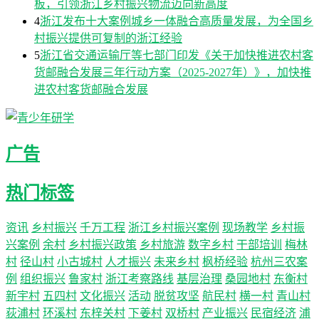
板，引领浙江乡村振兴物流迈向新高度
4
浙江发布十大案例城乡一体融合高质量发展，为全国乡
村振兴提供可复制的浙江经验
5
浙江省交通运输厅等七部门印发《关于加快推进农村客
货邮融合发展三年行动方案（2025-2027年）》，加快推
进农村客货邮融合发展
广告
热门标签
资讯
乡村振兴
千万工程
浙江乡村振兴案例
现场教学
乡村振
兴案例
余村
乡村振兴政策
乡村旅游
数字乡村
干部培训
梅林
村
径山村
小古城村
人才振兴
未来乡村
枫桥经验
杭州三农案
例
组织振兴
鲁家村
浙江考察路线
基层治理
桑园地村
东衡村
新宇村
五四村
文化振兴
活动
脱贫攻坚
航民村
横一村
青山村
荻浦村
环溪村
东梓关村
下姜村
双桥村
产业振兴
民宿经济
浦