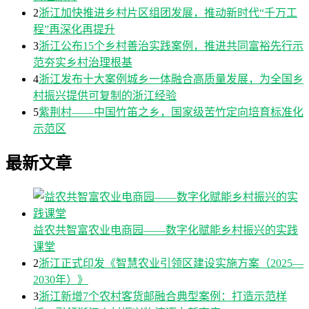
2
浙江加快推进乡村片区组团发展，推动新时代“千万工
程”再深化再提升
3
浙江公布15个乡村善治实践案例，推进共同富裕先行示
范夯实乡村治理根基
4
浙江发布十大案例城乡一体融合高质量发展，为全国乡
村振兴提供可复制的浙江经验
5
紫荆村——中国竹笛之乡，国家级苦竹定向培育标准化
示范区
最新文章
益农共智富农业电商园——数字化赋能乡村振兴的实践
课堂
2
浙江正式印发《智慧农业引领区建设实施方案（2025—
2030年）》
3
浙江新增7个农村客货邮融合典型案例：打造示范样