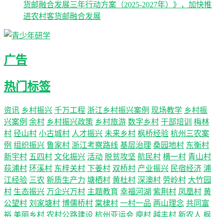
货邮融合发展三年行动方案（2025-2027年）》，加快推
进农村客货邮融合发展
广告
热门标签
资讯
乡村振兴
千万工程
浙江乡村振兴案例
现场教学
乡村振
兴案例
余村
乡村振兴政策
乡村旅游
数字乡村
干部培训
梅林
村
径山村
小古城村
人才振兴
未来乡村
枫桥经验
杭州三农案
例
组织振兴
鲁家村
浙江考察路线
基层治理
桑园地村
东衡村
新宇村
五四村
文化振兴
活动
脱贫攻坚
航民村
横一村
青山村
荻浦村
环溪村
东梓关村
下姜村
双桥村
产业振兴
民宿经济
浦
江经验
三农
新质生产力
塘栖村
黄杜村
深澳村
劳岭村
大竹园
村
生态振兴
万企兴万村
主题教育
幸福河湖
紫荆村
凤凰村
黄
公望村
刘家塘村
博儒桥村
棠棣村
一村一品
两山理念
共同富
裕
美丽乡村
农村公路建设
杭州亚运会
庾村
越丰村
新农人
枫