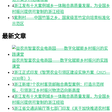
4
浙江发布十大案例城乡一体融合高质量发展，为全国乡
村振兴提供可复制的浙江经验
5
紫荆村——中国竹笛之乡，国家级苦竹定向培育标准化
示范区
最新文章
益农共智富农业电商园——数字化赋能乡村振兴的实践
课堂
2
浙江正式印发《智慧农业引领区建设实施方案（2025—
2030年）》
3
浙江新增7个农村客货邮融合典型案例：打造示范样
板，引领浙江乡村振兴物流迈向新高度
4
浙江发布十大案例城乡一体融合高质量发展，为全国乡
村振兴提供可复制的浙江经验
5
浙江省交通运输厅等七部门印发《关于加快推进农村客