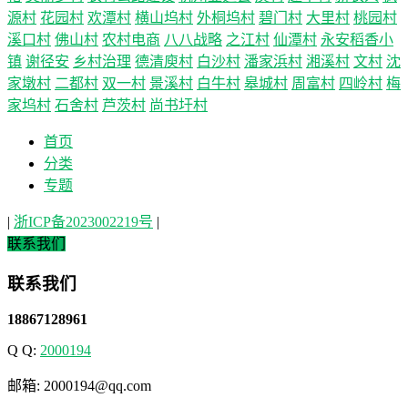
源村
花园村
欢潭村
横山坞村
外桐坞村
碧门村
大里村
桃园村
溪口村
佛山村
农村电商
八八战略
之江村
仙潭村
永安稻香小
镇
谢径安
乡村治理
德清庾村
白沙村
潘家浜村
湘溪村
文村
沈
家墩村
二都村
双一村
景溪村
白牛村
皋城村
周富村
四岭村
梅
家坞村
石舍村
芦茨村
尚书圩村
首页
分类
专题
|
浙ICP备2023002219号
|
联系我们
联系我们
18867128961
Q Q:
2000194
邮箱: 2000194@qq.com