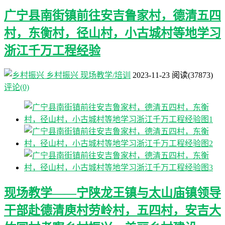
广宁县南街镇前往安吉鲁家村，德清五四
村，东衡村，径山村，小古城村等地学习
浙江千万工程经验
乡村振兴
现场教学/培训
2023-11-23
阅读
(37873)
评论(0)
现场教学——宁陕龙王镇与太山庙镇领导
干部赴德清庾村劳岭村，五四村，安吉大