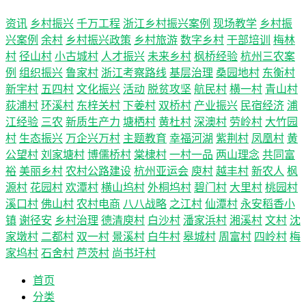
资讯
乡村振兴
千万工程
浙江乡村振兴案例
现场教学
乡村振
兴案例
余村
乡村振兴政策
乡村旅游
数字乡村
干部培训
梅林
村
径山村
小古城村
人才振兴
未来乡村
枫桥经验
杭州三农案
例
组织振兴
鲁家村
浙江考察路线
基层治理
桑园地村
东衡村
新宇村
五四村
文化振兴
活动
脱贫攻坚
航民村
横一村
青山村
荻浦村
环溪村
东梓关村
下姜村
双桥村
产业振兴
民宿经济
浦
江经验
三农
新质生产力
塘栖村
黄杜村
深澳村
劳岭村
大竹园
村
生态振兴
万企兴万村
主题教育
幸福河湖
紫荆村
凤凰村
黄
公望村
刘家塘村
博儒桥村
棠棣村
一村一品
两山理念
共同富
裕
美丽乡村
农村公路建设
杭州亚运会
庾村
越丰村
新农人
枫
源村
花园村
欢潭村
横山坞村
外桐坞村
碧门村
大里村
桃园村
溪口村
佛山村
农村电商
八八战略
之江村
仙潭村
永安稻香小
镇
谢径安
乡村治理
德清庾村
白沙村
潘家浜村
湘溪村
文村
沈
家墩村
二都村
双一村
景溪村
白牛村
皋城村
周富村
四岭村
梅
家坞村
石舍村
芦茨村
尚书圩村
首页
分类