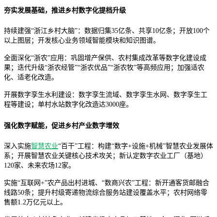
夯实发展基础，推进乡村数字化提档升级
持续建强“浙江乡村大脑”：数据归集35亿条、共享10亿条；开放100个
以上图层；开发核心业务领域智能模块和知识图谱。
全面深化“浙农”应用：巩固增产保供、农村集成改革等数字化建设成
果；迭代升级“浙农经管”“浙农优品”“浙农牧”等高频应用；加强适农
化、适老化改造。
开展数字孪生水利建设：数字孪生流域、数字孪生水网、数字孪生工
程等建设；单村水站数字化改造达3000座。
强化数字赋能，促进乡村产业数字增效
深入实施
智慧农业
“百干”工程：构建“数字+设施+机械”智慧农业发展体
系；开展智慧农业关键核心技术攻关；新认定数字农业工厂（基地）
120家、未来农场12家。
实施“互联网+”农产品出村进城、“数商兴农”工程：新开通客货邮融合
线路50条；提升村级寄递物流综合服务站建设覆盖水平；农村网络零
售额1.2万亿元以上。