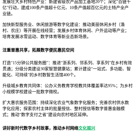
发展壮大乡村特色产业：新建省级农产品加工基地20个；深化“百链千
亿”行动，建成100条产值超十亿元、10条产值超百亿元的土特产全产
业链。
加快新型服务业、休闲旅游等数字化建设：推动美丽休闲乡村（渔
村、农庄）等开展在线经营；发展乡村体育休闲、户外运动等产业；
培育发展冰雪运动、数字体育等新业态新场景。
注重普惠共享，拓展数字便民惠民空间
打造“15分钟公共服务圈”：推进“浙系列、邻系列、享系列”在乡村有效
贯通；分级分类建设30家智慧健康站；累计建设“一站式、多功能、智
能化、可持续”的乡村数智生活馆400个。
升级城乡教育共同体：公办义务教育学校教共体覆盖率达95%；为乡村
小规模学校建设一批数字微校。
扩大惠农服务范围：持续深化农业气象数字化服务；完善农村供水数
字化应用；探索农村主体的批量授信、整村授信等数字普惠金融模
式；推动“数字支付之省”建设向农村地区延伸。
讲好新时代数字乡村故事，推动乡村网络
文化振兴