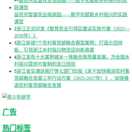
益农共智富农业电商园——数字化赋能乡村振兴的实践
课堂
2
浙江正式印发《智慧农业引领区建设实施方案（2025—
2030年）》
3
浙江新增7个农村客货邮融合典型案例：打造示范样
板，引领浙江乡村振兴物流迈向新高度
4
浙江发布十大案例城乡一体融合高质量发展，为全国乡
村振兴提供可复制的浙江经验
5
浙江省交通运输厅等七部门印发《关于加快推进农村客
货邮融合发展三年行动方案（2025-2027年）》，加快推
进农村客货邮融合发展
广告
热门标签