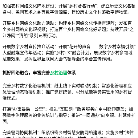
加强农村网络文化阵地建设：开展“乡村著名行动”；建立历史文化名镇
名村、民间艺术之乡等数字资源库；建设历史文化村落数字博物馆。
开展乡村网络文化助力活动：构建乡村网络文化传播官矩阵；发布百
个乡村网络文化短视频；打造百个乡村网络文化好话题；持续开展“之
江净网”“清朗”系列专项行动。
开展数字乡村宣传推介活动：开展“花开的声音——数字乡村幸福引领”
大型融媒宣传年活动；实施“乡村+X”融合计划，展现数字乡村多领域
赋能效果；发挥世界互联网大会乌镇峰会的平台宣传作用。
抓好四治融合，丰富完善
乡村治理
体系
完善乡村数字化治理机制：线上线下实时联动机制；常态化管理和应
急管理动态衔接机制；推广党建统领、积分赋能等务实管用的乡村智
治模式。
打通“办事最后一公里”：推进“互联网+”政务服务向乡村延伸覆盖；加
强数字治理服务的业务培训与指导；推进“一网通办”向乡镇、村延伸扩
面。
完善警网协同机制：织紧织密乡村智慧安防网络建设；实施乡村“法律