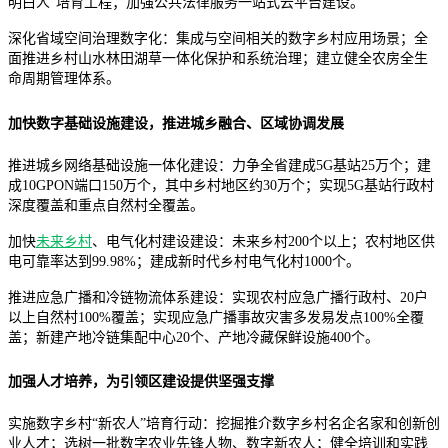
明白人”培育工程；加强公共法律服务一站式云平台建设。
深化省域空间治理数字化：集成与空间相关的数字乡村应用场景；全
面推进乡村山水林田湖草一体化保护和系统治理；建立健全农房全生
命周期管理体系。
加快数字基础设施建设，推进城乡融合、区域协调发展
推进城乡网络基础设施一体化建设：力争全省建成5G基站25万个；建
成10GPON端口150万个，其中乡村地区约30万个；实现5G基站行政村
深度覆盖和重点自然村全覆盖。
加快
未来乡村
、电气化村建设建设：未来乡村200个以上；农村地区供
电可靠率达到99.98%；建成新时代乡村电气化村1000个。
推进应急广播和冷链物流体系建设：实现农村应急广播行政村、20户
以上自然村100%覆盖；实现应急广播事故灾害多发易发点100%全覆
盖；新建产地冷链集配中心20个、产地冷藏保鲜设施400个。
加强人才培养，为引领区建设提供坚强支撑
实施数字乡村“新农人”培育行动：挖掘推介数字乡村名企名家和创新创
业人才；选树一批数字农业先锋人物、数字新农人；健全培训和实践