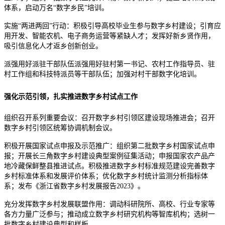
体系，启动万名“数字乡民”培训。
实施“两进两回”行动：积极引导高校毕业生参与数字乡村建设；引育应
用开发、智能农机、电子商务运营等紧缺人才；发挥好新乡贤作用，
吸引信息化人才返乡创新创业。
派强用好派驻干部队伍派强用好驻村第一书记、农村工作指导员、驻
村工作组和科技特派员等干部队伍；加强对村干部数字化培训。
强化示范引领，扎实推进数字乡村试点工作
组织召开系列重要会议：召开数字乡村引领区建设现场推进会；召开
数字乡村引领区统筹协调机制会议。
积极开展国家试点申报及示范推广：组织第二批数字乡村国家试点申
报；开展长三角数字乡村建设典型案例征集活动；申报国家农产品产
地冷藏保鲜整县推进试点。积极推进数字乡村标准规范建设完善数字
乡村标准体系和发展评价体系；优化数字乡村统计监测分析指标体
系；发布《浙江省数字乡村发展报告2023》。
充分发挥数字乡村发展联盟作用：调动科研院所、高校、行业专家等
各方力量广泛参与；推动成立数字乡村研究机构等智库机构；选树一
批数字乡村建设典型和样板。