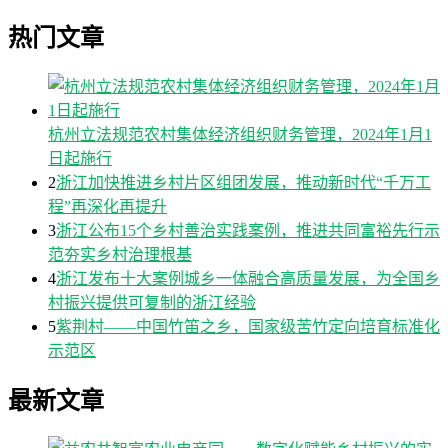
热门文章
杭州立法规范农村集体经济组织财务管理，2024年1月1
日起施行
2
浙江加快推进乡村片区组团发展，推动新时代“千万工
程”再深化再提升
3
浙江公布15个乡村善治实践案例，推进共同富裕先行示
范夯实乡村治理根基
4
浙江发布十大案例城乡一体融合高质量发展，为全国乡
村振兴提供可复制的浙江经验
5
紫荆村——中国竹笛之乡，国家级苦竹定向培育标准化
示范区
最新文章