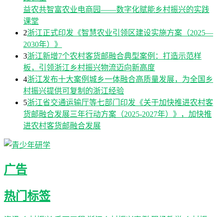
益农共智富农业电商园——数字化赋能乡村振兴的实践
课堂
2
浙江正式印发《智慧农业引领区建设实施方案（2025—
2030年）》
3
浙江新增7个农村客货邮融合典型案例：打造示范样
板，引领浙江乡村振兴物流迈向新高度
4
浙江发布十大案例城乡一体融合高质量发展，为全国乡
村振兴提供可复制的浙江经验
5
浙江省交通运输厅等七部门印发《关于加快推进农村客
货邮融合发展三年行动方案（2025-2027年）》，加快推
进农村客货邮融合发展
广告
热门标签