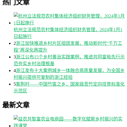
热门文章
杭州立法规范农村集体经济组织财务管理，2024年1月1
日起施行
2
浙江加快推进乡村片区组团发展，推动新时代“千万工
程”再深化再提升
3
浙江公布15个乡村善治实践案例，推进共同富裕先行示
范夯实乡村治理根基
4
浙江发布十大案例城乡一体融合高质量发展，为全国乡
村振兴提供可复制的浙江经验
5
紫荆村——中国竹笛之乡，国家级苦竹定向培育标准化
示范区
最新文章