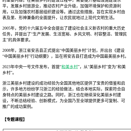
的重要内容。在美丽乡村的建设过程中，需要提升基础设施建设水
平，发展乡村旅游业，推动农村产业升级，加强环境保护和资源利
用，以及加强农村基层组织建设等。通过这些措施，旨在实现乡村由
表及里、形神兼备的全面提升，让农民就地过上现代文明生活。
2005年，党的十六届五中全会提出了建设社会主义新农村的重大历史
任务，并提出了“生产发展、生活宽裕、乡风文明、村容整洁、管理民
主”的具体要求。
2008年，浙江省安吉县正式提出“中国美丽乡村”计划，并出台《建设
“中国美丽乡村”行动纲要》，旨在将安吉县打造成为中国最美丽乡村。
2023年中央一号文件发布，首提“
和美乡村
”，从“美丽乡村”变为“和美
乡村”。
浙江美丽乡村建设的成功经验为全国其他地区提供了宝贵的借鉴和启
示，许多地方纷纷学习浙江的经验做法，结合本地实际，探索符合自
身特点的美丽乡村建设之路。同时，浙江也在继续深化美丽乡村建
设，不断总结经验、创新模式，为全国乃至全球提供更多可复制、可
推广的成功案例。
【专题课程】