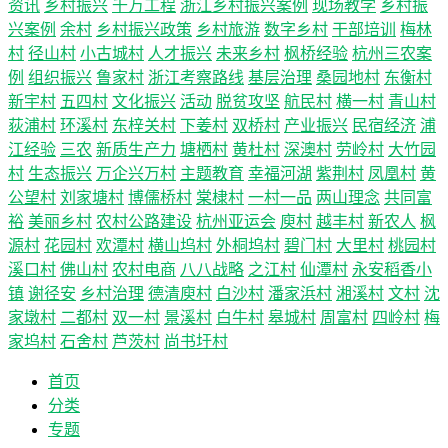
资讯
乡村振兴
千万工程
浙江乡村振兴案例
现场教学
乡村振
兴案例
余村
乡村振兴政策
乡村旅游
数字乡村
干部培训
梅林
村
径山村
小古城村
人才振兴
未来乡村
枫桥经验
杭州三农案
例
组织振兴
鲁家村
浙江考察路线
基层治理
桑园地村
东衡村
新宇村
五四村
文化振兴
活动
脱贫攻坚
航民村
横一村
青山村
荻浦村
环溪村
东梓关村
下姜村
双桥村
产业振兴
民宿经济
浦
江经验
三农
新质生产力
塘栖村
黄杜村
深澳村
劳岭村
大竹园
村
生态振兴
万企兴万村
主题教育
幸福河湖
紫荆村
凤凰村
黄
公望村
刘家塘村
博儒桥村
棠棣村
一村一品
两山理念
共同富
裕
美丽乡村
农村公路建设
杭州亚运会
庾村
越丰村
新农人
枫
源村
花园村
欢潭村
横山坞村
外桐坞村
碧门村
大里村
桃园村
溪口村
佛山村
农村电商
八八战略
之江村
仙潭村
永安稻香小
镇
谢径安
乡村治理
德清庾村
白沙村
潘家浜村
湘溪村
文村
沈
家墩村
二都村
双一村
景溪村
白牛村
皋城村
周富村
四岭村
梅
家坞村
石舍村
芦茨村
尚书圩村
首页
分类
专题