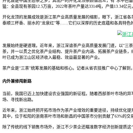
开化县是中国生态茶之乡，其出产的开化龙顶茶颜值出众，有“水中芭蕾
猛：全县现有茶园12.5万亩，2022年茶叶产量达3314吨，产值13.34亿
开化龙顶的发展成效是浙江茶产业高质量发展的缩影，眼下，浙江省各
泰顺三杯香、丽水的“龙泉红”等……它们以深厚的历史底蕴和各具特色
发展始终是硬道理。近年来，浙江深谙茶产业高质量发展门道，以“三茶
茶，并一以贯之优化茶产业结构、提升茶产业内涵、拓展茶产业链条，续写
叶已成为浙江山区经济收入最稳、效益最显著的产业。
茶产业是“三茶”统筹发展的基础和核心。记者从省农技推广中心了解
内外兼修闯新路
当前，我国已迈上加快建设农业强国的新征程。随着西部茶叶市场的异
场、寻找新出路。
近年来，浙江始终把开拓市场作为茶产业增效的重要途径，持续优化提升营
其中，位于松阳的浙南茶叶市场和新昌的中国茶市分别贡献了63%的交
除了传统的线下销售市场外，浙江不少茶企还瞄准数字经济创新提质这