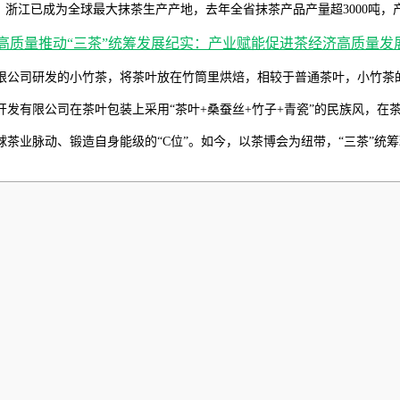
浙江已成为全球最大抹茶生产产地，去年全省抹茶产品产量超3000吨，产
限公司研发的小竹茶，将茶叶放在竹筒里烘焙，相较于普通茶叶，小竹茶的
发有限公司在茶叶包装上采用“茶叶+桑蚕丝+竹子+青瓷”的民族风，在
茶业脉动、锻造自身能级的“C位”。如今，以茶博会为纽带，“三茶”统