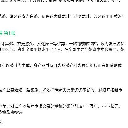
”统筹发展理念，全方位布局推进“龙顶振兴”战略，茶产业发展声势迅
苞茶、湖州的安吉白茶、绍兴的大佛龙井与越乡龙井、温州的平阳黄汤与
人才集聚、茶史悠久、文化厚重等优势，一路“披荆斩棘”，致力发展名优
502元，高出全国平均水平41.1%，在全国主要产茶省中排名第二，茶
展和以茶叶为主体、多产品共同开发的茶产业发展新格局正在加速形成。
茶产业要继续一路领跑，光依托传统优势是远远不够的，必须开拓新市
浙江产地茶叶市场交易总量和总额分别达15.5万吨、258.7亿元。
交易的风向标。
道。