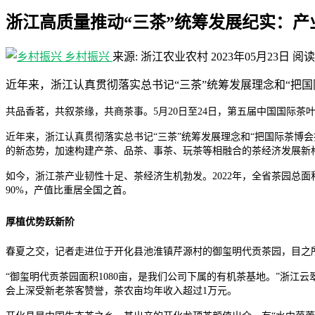
浙江高质量推动“三茶”统筹发展纪实：
乡村振兴
来源: 浙江农业农村
2023年05月23日
阅读
近年来，浙江认真贯彻落实总书记“三茶”统筹发展理念和“把
共品香茗，共叙茶缘，共商茶事。5月20日至24日，第五届中国国际
近年来，浙江认真贯彻落实总书记“三茶”统筹发展理念和“把国际茶博
的新态势，加速构建产茶、品茶、事茶、玩茶等相融合的茶经济发展新格
如今，浙江茶产业韧性十足、茶经济生机勃发。2022年，全省茶园总面积
90%，产值比重居全国之首。
厚植优势跃新阶
春夏之交，记者走进位于开化县池淮镇芹源村的御玺明代贡茶园，目之
“御玺明代贡茶园面积1080亩，是我们公司下属的有机茶基地。”浙
会上深受新老茶客赞誉，茶农亩均年收入超过1万元。