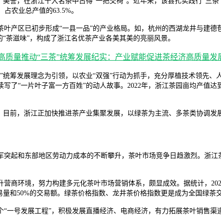
”美誉，在浙江十大名茶中占得“一把交椅”。近年来，该县扎实践行“三茶
元，占农业总产值的63.5%。
茶叶产区已初步形成“一县一品”的产业格局。如，杭州的西湖龙井与建德
的“茶滋味”，构成了浙江名优茶产业各美其美的亮丽风景。
”统筹发展理念为引领，以农业“双强”行动为抓手，充分厚植技术领先、
了“一片叶子富一方百姓”的动人故事。2022年，浙江茶园亩均产值达到8
到，目前，浙江正加快推进茶产业集聚发展，以绿茶为主流、多茶类协调发
军突起和东部地区劳动力成本的不断攀升，茶叶市场竞争日趋激烈。浙江
商环境，努力构建多元化茶叶市场营销体系，颇显成效。据统计，2022年，
易量和50%的交易额。绿茶价格指数、龙井茶价格指数更是成为全国绿茶
个“一号发展工程”，积极发展直播经济、电商经济，有力拓展茶叶销售渠