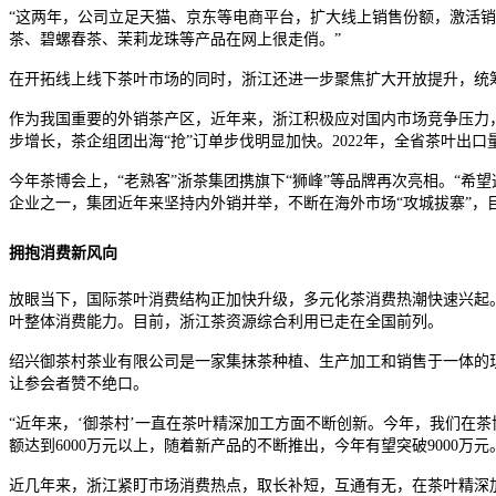
“这两年，公司立足天猫、京东等电商平台，扩大线上销售份额，激活销
茶、碧螺春茶、茉莉龙珠等产品在网上很走俏。”
在开拓线上线下茶叶市场的同时，浙江还进一步聚焦扩大开放提升，统筹
作为我国重要的外销茶产区，近年来，浙江积极应对国内市场竞争压力
步增长，茶企组团出海“抢”订单步伐明显加快。2022年，全省茶叶出口量
今年茶博会上，“老熟客”浙茶集团携旗下“狮峰”等品牌再次亮相。“希
企业之一，集团近年来坚持内外销并举，不断在海外市场“攻城拔寨”，
拥抱消费新风向
放眼当下，国际茶叶消费结构正加快升级，多元化茶消费热潮快速兴起
叶整体消费能力。目前，浙江茶资源综合利用已走在全国前列。
绍兴御茶村茶业有限公司是一家集抹茶种植、生产加工和销售于一体的
让参会者赞不绝口。
“近年来，‘御茶村’一直在茶叶精深加工方面不断创新。今年，我们在
额达到6000万元以上，随着新产品的不断推出，今年有望突破9000万元
近几年来，浙江紧盯市场消费热点，取长补短，互通有无，在茶叶精深