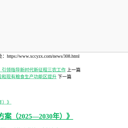
w.xccyzx.com/news/308.html
，引领指导新时代新征程三农工作
上一篇
设和现有粮食生产功能区提升
下一篇
（2025—2030年）》