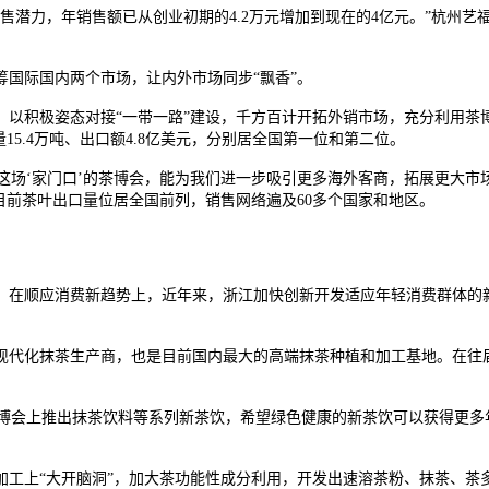
售潜力，年销售额已从创业初期的4.2万元增加到现在的4亿元。”杭州艺
国际国内两个市场，让内外市场同步“飘香”。
，以积极姿态对接“一带一路”建设，千方百计开拓外销市场，充分利用茶
15.4万吨、出口额4.8亿美元，分别居全国第一位和第二位。
望这场‘家门口’的茶博会，能为我们进一步吸引更多海外客商，拓展更大
目前茶叶出口量位居全国前列，销售网络遍及60多个国家和地区。
。在顺应消费新趋势上，近年来，浙江加快创新开发适应年轻消费群体的
现代化抹茶生产商，也是目前国内最大的高端抹茶种植和加工基地。在往
茶博会上推出抹茶饮料等系列新茶饮，希望绿色健康的新茶饮可以获得更多年
。
加工上“大开脑洞”，加大茶功能性成分利用，开发出速溶茶粉、抹茶、茶