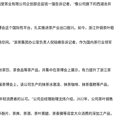
福堂茶业有限公司企划部总监钱一强告诉记者，“像公司旗下的西湖龙井
博会这个国际性平台，扎实推进茶产业出口振兴。如今，浙江外销茶叶稳
市场空间。”浙茶集团办公室负责人倪铭峰告诉记者，作为国内茶行业领军
新茶饮、茶食品等茶产品，并集中在茶博会上展示，有力提升了浙江茶
届茶博会上，该公司生产的抹茶冰激凌、抹茶咖啡、抹茶蛋糕等产品，
轻消费者的认可。”公司总经理助理沈炜介绍，2022年，公司茶叶销售
多酚片、茶爽、茶酒、茶叶熏腿、茶香猪等适宜大众消费的深加工产品，