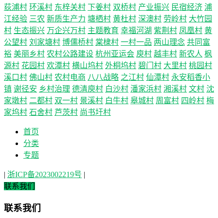
荻浦村
环溪村
东梓关村
下姜村
双桥村
产业振兴
民宿经济
浦
江经验
三农
新质生产力
塘栖村
黄杜村
深澳村
劳岭村
大竹园
村
生态振兴
万企兴万村
主题教育
幸福河湖
紫荆村
凤凰村
黄
公望村
刘家塘村
博儒桥村
棠棣村
一村一品
两山理念
共同富
裕
美丽乡村
农村公路建设
杭州亚运会
庾村
越丰村
新农人
枫
源村
花园村
欢潭村
横山坞村
外桐坞村
碧门村
大里村
桃园村
溪口村
佛山村
农村电商
八八战略
之江村
仙潭村
永安稻香小
镇
谢径安
乡村治理
德清庾村
白沙村
潘家浜村
湘溪村
文村
沈
家墩村
二都村
双一村
景溪村
白牛村
皋城村
周富村
四岭村
梅
家坞村
石舍村
芦茨村
尚书圩村
首页
分类
专题
|
浙ICP备2023002219号
|
联系我们
联系我们