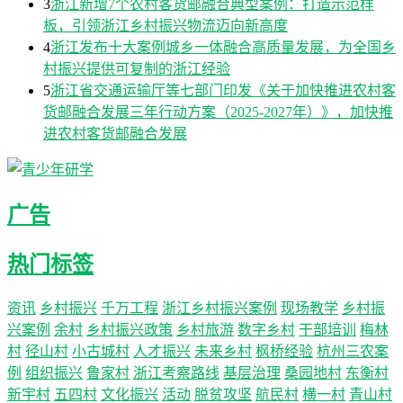
3
浙江新增7个农村客货邮融合典型案例：打造示范样
板，引领浙江乡村振兴物流迈向新高度
4
浙江发布十大案例城乡一体融合高质量发展，为全国乡
村振兴提供可复制的浙江经验
5
浙江省交通运输厅等七部门印发《关于加快推进农村客
货邮融合发展三年行动方案（2025-2027年）》，加快推
进农村客货邮融合发展
广告
热门标签
资讯
乡村振兴
千万工程
浙江乡村振兴案例
现场教学
乡村振
兴案例
余村
乡村振兴政策
乡村旅游
数字乡村
干部培训
梅林
村
径山村
小古城村
人才振兴
未来乡村
枫桥经验
杭州三农案
例
组织振兴
鲁家村
浙江考察路线
基层治理
桑园地村
东衡村
新宇村
五四村
文化振兴
活动
脱贫攻坚
航民村
横一村
青山村