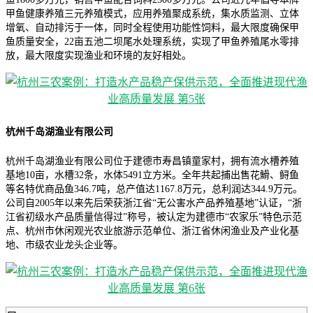
甲鱼健康养殖三元养殖模式，应用养殖聚成系统，集水质监测、立体
增氧、自动排污于一体，同时全程使用功能性饲料，最大限度确保甲
鱼质量安全，22亩五池二坝尾水处理系统，实现了甲鱼养殖尾水零排
放，最大限度实现渔业和环境的友好相处。
杭州千岛湖渔业有限公司
杭州千岛湖渔业有限公司位于建德市寿昌镇童家村，拥有流水槽养殖
基地10亩，水槽32条，水体5491立方米。全年共起捕出售花䱻、鲟鱼
等名特优商品鱼346.7吨，总产值达1167.8万元，总利润达344.9万元。
公司自2005年以来先后荣获浙江省“无公害水产品养殖基地”认证，“浙
江省初级水产品质量信得过”称号，被认定为建德市“农家乐”特色示范
点、杭州市休闲观光农业旅游示范单位、浙江省休闲渔业及产业化基
地、市级农业龙头企业等。