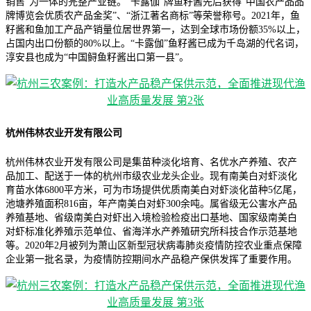
销售”为一体的完整产业链。“卡露伽”牌鱼籽酱先后获得“中国农产品品
牌博览会优质农产品金奖”、“浙江著名商标”等荣誉称号。2021年，鱼
籽酱和鱼加工产品产销量位居世界第一，达到全球市场份额35%以上，
占国内出口份额的80%以上。“卡露伽”鱼籽酱已成为千岛湖的代名词，
淳安县也成为“中国鲟鱼籽酱出口第一县”。
杭州伟林农业开发有限公司
杭州伟林农业开发有限公司是集苗种淡化培育、名优水产养殖、农产
品加工、配送于一体的杭州市级农业龙头企业。现有南美白对虾淡化
育苗水体6800平方米，可为市场提供优质南美白对虾淡化苗种5亿尾，
池塘养殖面积816亩，年产南美白对虾300余吨。属省级无公害水产品
养殖基地、省级南美白对虾出入境检验检疫出口基地、国家级南美白
对虾标准化养殖示范单位、省海洋水产养殖研究所科技合作示范基地
等。2020年2月被列为萧山区新型冠状病毒肺炎疫情防控农业重点保障
企业第一批名录，为疫情防控期间水产品稳产保供发挥了重要作用。