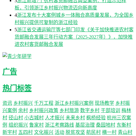
3
浙江新增7个农村客货邮融合典型案例：打造示范样
板，引领浙江乡村振兴物流迈向新高度
4
浙江发布十大案例城乡一体融合高质量发展，为全国乡
村振兴提供可复制的浙江经验
5
浙江省交通运输厅等七部门印发《关于加快推进农村客
货邮融合发展三年行动方案（2025-2027年）》，加快推
进农村客货邮融合发展
广告
热门标签
资讯
乡村振兴
千万工程
浙江乡村振兴案例
现场教学
乡村振
兴案例
余村
乡村振兴政策
乡村旅游
数字乡村
干部培训
梅林
村
径山村
小古城村
人才振兴
未来乡村
枫桥经验
杭州三农案
例
组织振兴
鲁家村
浙江考察路线
基层治理
桑园地村
东衡村
新宇村
五四村
文化振兴
活动
脱贫攻坚
航民村
横一村
青山村