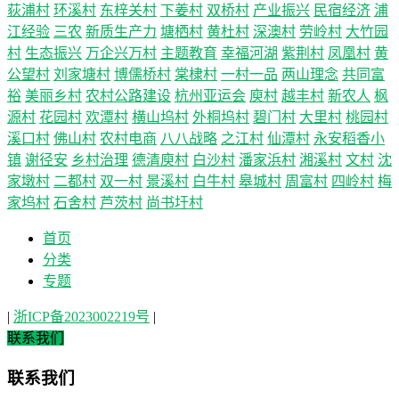
荻浦村
环溪村
东梓关村
下姜村
双桥村
产业振兴
民宿经济
浦
江经验
三农
新质生产力
塘栖村
黄杜村
深澳村
劳岭村
大竹园
村
生态振兴
万企兴万村
主题教育
幸福河湖
紫荆村
凤凰村
黄
公望村
刘家塘村
博儒桥村
棠棣村
一村一品
两山理念
共同富
裕
美丽乡村
农村公路建设
杭州亚运会
庾村
越丰村
新农人
枫
源村
花园村
欢潭村
横山坞村
外桐坞村
碧门村
大里村
桃园村
溪口村
佛山村
农村电商
八八战略
之江村
仙潭村
永安稻香小
镇
谢径安
乡村治理
德清庾村
白沙村
潘家浜村
湘溪村
文村
沈
家墩村
二都村
双一村
景溪村
白牛村
皋城村
周富村
四岭村
梅
家坞村
石舍村
芦茨村
尚书圩村
首页
分类
专题
|
浙ICP备2023002219号
|
联系我们
联系我们