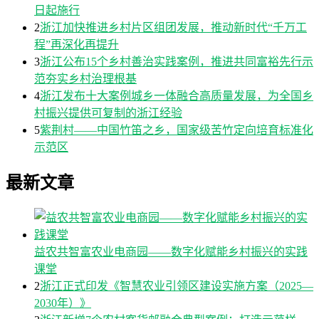
日起施行
2
浙江加快推进乡村片区组团发展，推动新时代“千万工
程”再深化再提升
3
浙江公布15个乡村善治实践案例，推进共同富裕先行示
范夯实乡村治理根基
4
浙江发布十大案例城乡一体融合高质量发展，为全国乡
村振兴提供可复制的浙江经验
5
紫荆村——中国竹笛之乡，国家级苦竹定向培育标准化
示范区
最新文章
益农共智富农业电商园——数字化赋能乡村振兴的实践
课堂
2
浙江正式印发《智慧农业引领区建设实施方案（2025—
2030年）》