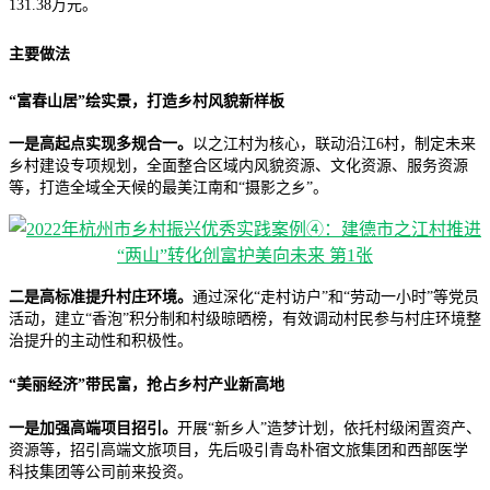
131.38万元。
主要做法
“富春山居”绘实景，打造乡村风貌新样板
一是高起点实现多规合一。
以之江村为核心，联动沿江6村，制定未来
乡村建设专项规划，全面整合区域内风貌资源、文化资源、服务资源
等，打造全域全天候的最美江南和“摄影之乡”。
二是高标准提升村庄环境。
通过深化“走村访户”和“劳动一小时”等党员
活动，建立“香泡”积分制和村级晾晒榜，有效调动村民参与村庄环境整
治提升的主动性和积极性。
“美丽经济”带民富，抢占乡村产业新高地
一是加强高端项目招引。
开展“新乡人”造梦计划，依托村级闲置资产、
资源等，招引高端文旅项目，先后吸引青岛朴宿文旅集团和西部医学
科技集团等公司前来投资。