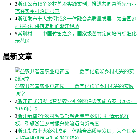
3
浙江公布15个乡村善治实践案例，推进共同富裕先行示
范夯实乡村治理根基
4
浙江发布十大案例城乡一体融合高质量发展，为全国乡
村振兴提供可复制的浙江经验
5
紫荆村——中国竹笛之乡，国家级苦竹定向培育标准化
示范区
最新文章
益农共智富农业电商园——数字化赋能乡村振兴的实践
课堂
2
浙江正式印发《智慧农业引领区建设实施方案（2025—
2030年）》
3
浙江新增7个农村客货邮融合典型案例：打造示范样
板，引领浙江乡村振兴物流迈向新高度
4
浙江发布十大案例城乡一体融合高质量发展，为全国乡
村振兴提供可复制的浙江经验