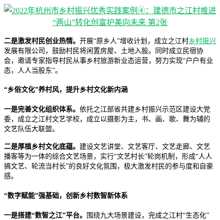
二是激发村民创业热情。
开展“原乡人”增收计划，成立之江村
乡村振兴
发展有限公司，鼓励村民将闲置房屋、土地入股。同时成立民宿协
会，邀请专家指导村民从事乡村旅游新业态运营，努力实现“户户有业
态，人人当股东”。
“乡俗文化”养村风，提升乡村文化新内涵
一是完善文化组织体系。
依托之江部省共建乡村振兴示范区建设大党
委，成立之江村文艺学校，成立以摄影为主，书、画、歌、舞为辅的
文艺队伍大联盟。
二是厚植乡村文化底蕴。
建设文艺讲堂、文艺客厅、文艺走廊、文艺
播客等为一体的综合文艺场景，实行“文艺村长”轮岗机制，形成“人人
搞文艺、轮流当村长”的良好文化氛围，极大激发村民的参与度和自豪
感。
“数字赋能”强基础，创新乡村数智新体系
一是搭建“数智之江”平台。
围绕九大场景建设，完成之江村“生态化”