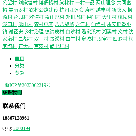
公望村
刘家塘村
博儒桥村
棠棣村
一村一品
两山理念
共同富
裕
美丽乡村
农村公路建设
杭州亚运会
庾村
越丰村
新农人
枫
源村
花园村
欢潭村
横山坞村
外桐坞村
碧门村
大里村
桃园村
溪口村
佛山村
农村电商
八八战略
之江村
仙潭村
永安稻香小
镇
谢径安
乡村治理
德清庾村
白沙村
潘家浜村
湘溪村
文村
沈
家墩村
二都村
双一村
景溪村
白牛村
皋城村
周富村
四岭村
梅
家坞村
石舍村
芦茨村
尚书圩村
首页
分类
专题
|
浙ICP备2023002219号
|
联系我们
联系我们
18867128961
Q Q:
2000194