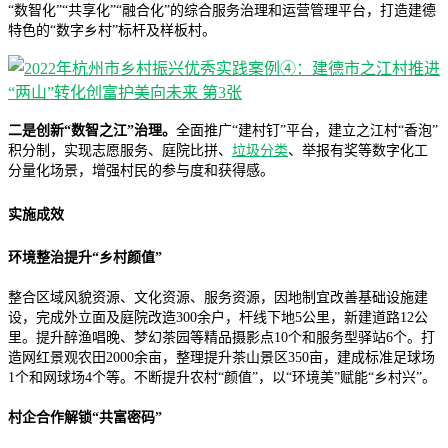
“数智化”“共享化”“融合化”的综合服务治理和运营管理平台，打造建德
特色的“数字乡村”标杆及样板村。
二是创新“数智之江”治理。
全面推广“建村钉”平台，建立之江村“香泡”
积分制，实现志愿服务、庭院比拼、
垃圾分类
、举报有奖等数字化工
分量化场景，增强村民的参与度和获得感。
实施成效
环境整治提升“乡村颜值”
整合区域风貌资源、文化资源、服务资源，因地制宜改善基础设施建
设，完成外立面及庭院改造300余户，杆线下地5公里，新建道路12公
里。提升醉渔唱晚、梦幻茶园等精品摄影点10个和服务型驿站6个。打
造网红景观农田2000余亩，整理提升茶山景区350亩，建成标准足球场
1个和网球场4个等。不断提升农村“颜值”，以“环境美”赋能“乡村兴”。
村企合作解锁“共富密码”