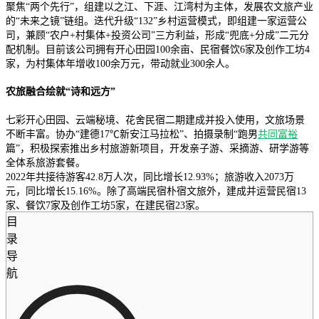
聚焦“两个先行”，组建以之江、下涯、江湾村为主体，发展农文旅产业
的“未来之镜”链组。迭代升级“132”乡村运营模式，即组建一家运营公
司，兼顾“农户+村集体+投资公司”三方利益，形成“兜底+分成”二元分
配机制。目前该公司拥有开心田园100余亩、民宿餐饮6家及创作工坊4
家，为村集体年增收100余万元，带动就业300余人。
农旅融合绘就“诗和远方”
七彩开心田园、云端秘境、花舍民宿二期建成并投入使用，文旅场景
不断丰富。协办“建德17℃新安江马拉松”、拍摄录制“跑男
共同富裕
篇”，积极探索推出乡村旅游新项目，开发亲子游、采摘游、研学游等
全体系旅游套餐。
2022年共接待游客42.8万人次，同比增长12.93%；旅游收入2073万
元，同比增长15.16%。除了高端民宿朴宿文旅外，建成并运营民宿13
家、餐饮7家及创作工坊5家，在建民宿23家。
目
录
导
航