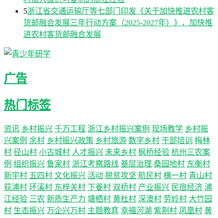
5
浙江省交通运输厅等七部门印发《关于加快推进农村客
货邮融合发展三年行动方案（2025-2027年）》，加快推
进农村客货邮融合发展
广告
热门标签
资讯
乡村振兴
千万工程
浙江乡村振兴案例
现场教学
乡村振
兴案例
余村
乡村振兴政策
乡村旅游
数字乡村
干部培训
梅林
村
径山村
小古城村
人才振兴
未来乡村
枫桥经验
杭州三农案
例
组织振兴
鲁家村
浙江考察路线
基层治理
桑园地村
东衡村
新宇村
五四村
文化振兴
活动
脱贫攻坚
航民村
横一村
青山村
荻浦村
环溪村
东梓关村
下姜村
双桥村
产业振兴
民宿经济
浦
江经验
三农
新质生产力
塘栖村
黄杜村
深澳村
劳岭村
大竹园
村
生态振兴
万企兴万村
主题教育
幸福河湖
紫荆村
凤凰村
黄