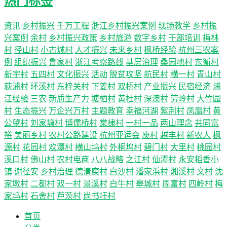
热门标签
资讯
乡村振兴
千万工程
浙江乡村振兴案例
现场教学
乡村振
兴案例
余村
乡村振兴政策
乡村旅游
数字乡村
干部培训
梅林
村
径山村
小古城村
人才振兴
未来乡村
枫桥经验
杭州三农案
例
组织振兴
鲁家村
浙江考察路线
基层治理
桑园地村
东衡村
新宇村
五四村
文化振兴
活动
脱贫攻坚
航民村
横一村
青山村
荻浦村
环溪村
东梓关村
下姜村
双桥村
产业振兴
民宿经济
浦
江经验
三农
新质生产力
塘栖村
黄杜村
深澳村
劳岭村
大竹园
村
生态振兴
万企兴万村
主题教育
幸福河湖
紫荆村
凤凰村
黄
公望村
刘家塘村
博儒桥村
棠棣村
一村一品
两山理念
共同富
裕
美丽乡村
农村公路建设
杭州亚运会
庾村
越丰村
新农人
枫
源村
花园村
欢潭村
横山坞村
外桐坞村
碧门村
大里村
桃园村
溪口村
佛山村
农村电商
八八战略
之江村
仙潭村
永安稻香小
镇
谢径安
乡村治理
德清庾村
白沙村
潘家浜村
湘溪村
文村
沈
家墩村
二都村
双一村
景溪村
白牛村
皋城村
周富村
四岭村
梅
家坞村
石舍村
芦茨村
尚书圩村
首页