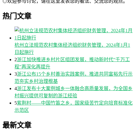
◎欢迎参与讨论，请在这里发表您的看法、交流您的观点。
热门文章
杭州立法规范农村集体经济组织财务管理，2024年1月1
日起施行
2
浙江加快推进乡村片区组团发展，推动新时代“千万工
程”再深化再提升
3
浙江公布15个乡村善治实践案例，推进共同富裕先行示
范夯实乡村治理根基
4
浙江发布十大案例城乡一体融合高质量发展，为全国乡
村振兴提供可复制的浙江经验
5
紫荆村——中国竹笛之乡，国家级苦竹定向培育标准化
示范区
最新文章