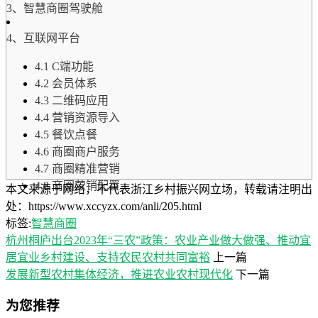
3、智慧商圈驾驶舱
4、互联网平台
4.1 C端功能
4.2 会员体系
4.3 二维码应用
4.4 营销资源导入
4.5 餐饮点餐
4.6 商圈商户服务
4.7 商圈精准营销
4.8 商圈营销配置
本文来源于网络，不代表浙江乡村振兴网立场，转载请注明出
处：https://www.xccyzx.com/anli/205.html
标签:
智慧商圈
杭州桐庐出台2023年“三农”政策：农业产业做大做强、推动宜
居宜业乡村建设、支持农民农村共同富裕
上一篇
发展新型农村集体经济，推进农业农村现代化
下一篇
为您推荐