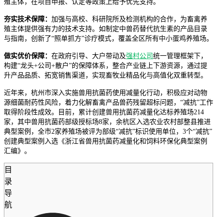
殖主体，在项目申报、认定等政策上给予优先支持。
夯实技术保障：
加强与高校、科研院所及检测机构的合作，为畜禽养
殖主体提供强有力的技术支持。如制定中兽药替代抗生素的产品目录
与指南，创新了“照单抓方”诊疗模式，覆盖全区所有中小蛋鸡养殖场。
做实优价保障：
在政府引导、大户带动及
强村公司
统一管理框架下，
构建“龙头+公司+散户”的保障体系，整合产业链上下游资源，通过提
升产品品质、拓宽销售渠道，实现畜牧业精品化与高值化双重转型。
近年来，杭州市深入实施兽用抗菌药使用减量化行动，积极应对动物
源细菌耐药性风险，着力化解畜禽产品兽药残留超标问题，“减抗”工作
取得阶段性成效。目前，累计创建兽用抗菌药减量化达标养殖场214
家，其中兽用抗菌药部级授标场8家，余杭区入选农业农村部整县推进
典型案例，全市2家养殖场被评为部级“减抗”标识使用单位，3个“减抗”
创建典型案例入选《浙江省兽用抗菌药减量化和饲料环保化典型案例
汇编》。
目
录
导
航