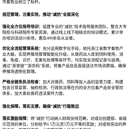
市畜牧业树立了标杆。
规范管理，注重实效，推动“减抗”全面深化
强化全方位指导培训：
组建专业的“减抗”技术指导服务团队，整合大专
院校与科研院所专家资源，通过线上线下相结合的培训模式，累计举
办培训活动10余场，惠及400余名从业者。
优化全流程管理系统：
充分运用数字化手段，依托浙江省数字畜牧产
业大脑，实现养殖场管理智能化升级，从兽药出入库到饲料使用、消
毒、免疫、诊疗、无害化处理等各环节，均实现全流程记录与追溯。
通过“浙食链”“浙农码”系统，将畜产品信息直接送达市场消费端，确保
养殖场透明化管理。
严格全链条执法检查：
加大对兽药、饲料等投入品的监管力度，构建
包含日常监管、抽检检测、行政执法等在内的全方位畜产品安全管控
体系，加大查处兽药违法案件力度。
强化保障，落实支撑，确保“减抗”行稳致远
落实激励保障：
将“减抗”行动纳入财政扶持范畴，对成功创建部、省级
示范场的单位，分别给予0.5万元至5万元不等的奖励；对成效突出的养