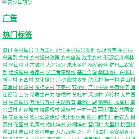
广告
热门标签
资讯
乡村振兴
千万工程
浙江乡村振兴案例
现场教学
乡村振
兴案例
余村
乡村振兴政策
乡村旅游
数字乡村
干部培训
梅林
村
径山村
小古城村
人才振兴
未来乡村
枫桥经验
杭州三农案
例
组织振兴
鲁家村
浙江考察路线
基层治理
桑园地村
东衡村
新宇村
五四村
文化振兴
活动
脱贫攻坚
航民村
横一村
青山村
荻浦村
环溪村
东梓关村
下姜村
双桥村
产业振兴
民宿经济
浦
江经验
三农
新质生产力
塘栖村
黄杜村
深澳村
劳岭村
大竹园
村
生态振兴
万企兴万村
主题教育
幸福河湖
紫荆村
凤凰村
黄
公望村
刘家塘村
博儒桥村
棠棣村
一村一品
两山理念
共同富
裕
美丽乡村
农村公路建设
杭州亚运会
庾村
越丰村
新农人
枫
源村
花园村
欢潭村
横山坞村
外桐坞村
碧门村
大里村
桃园村
溪口村
佛山村
农村电商
八八战略
之江村
仙潭村
永安稻香小