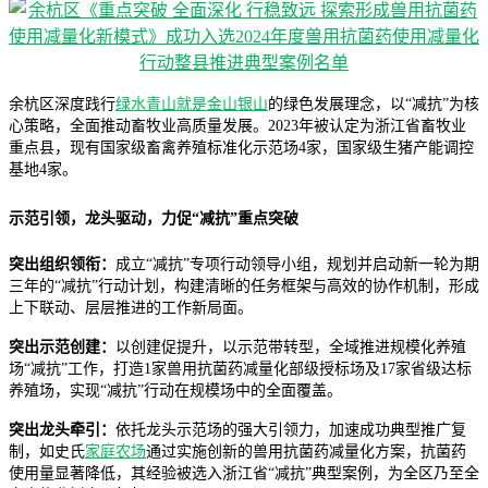
余杭区深度践行
绿水青山就是金山银山
的绿色发展理念，以“减抗”为核
心策略，全面推动畜牧业高质量发展。2023年被认定为浙江省畜牧业
重点县，现有国家级畜禽养殖标准化示范场4家，国家级生猪产能调控
基地4家。
示范引领，龙头驱动，力促“减抗”重点突破
突出组织领衔：
成立“减抗”专项行动领导小组，规划并启动新一轮为期
三年的“减抗”行动计划，构建清晰的任务框架与高效的协作机制，形成
上下联动、层层推进的工作新局面。
突出示范创建：
以创建促提升，以示范带转型，全域推进规模化养殖
场“减抗”工作，打造1家兽用抗菌药减量化部级授标场及17家省级达标
养殖场，实现“减抗”行动在规模场中的全面覆盖。
突出龙头牵引：
依托龙头示范场的强大引领力，加速成功典型推广复
制，如史氏
家庭农场
通过实施创新的兽用抗菌药减量化方案，抗菌药
使用量显著降低，其经验被选入浙江省“减抗”典型案例，为全区乃至全