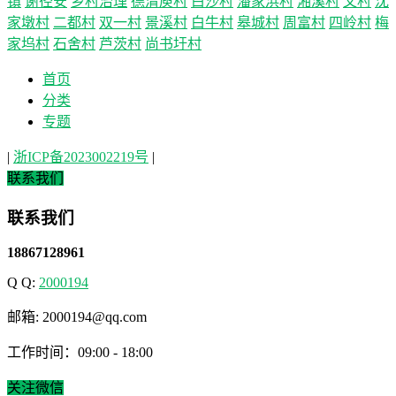
镇
谢径安
乡村治理
德清庾村
白沙村
潘家浜村
湘溪村
文村
沈
家墩村
二都村
双一村
景溪村
白牛村
皋城村
周富村
四岭村
梅
家坞村
石舍村
芦茨村
尚书圩村
首页
分类
专题
|
浙ICP备2023002219号
|
联系我们
联系我们
18867128961
Q Q:
2000194
邮箱: 2000194@qq.com
工作时间：09:00 - 18:00
关注微信