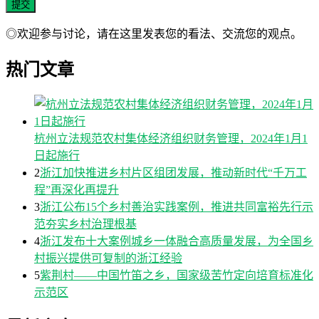
◎欢迎参与讨论，请在这里发表您的看法、交流您的观点。
热门文章
杭州立法规范农村集体经济组织财务管理，2024年1月1
日起施行
2
浙江加快推进乡村片区组团发展，推动新时代“千万工
程”再深化再提升
3
浙江公布15个乡村善治实践案例，推进共同富裕先行示
范夯实乡村治理根基
4
浙江发布十大案例城乡一体融合高质量发展，为全国乡
村振兴提供可复制的浙江经验
5
紫荆村——中国竹笛之乡，国家级苦竹定向培育标准化
示范区