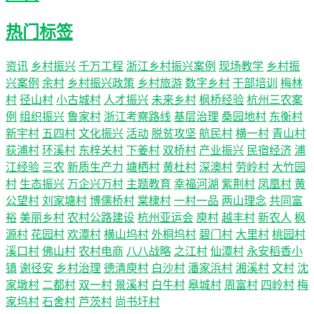
热门标签
资讯
乡村振兴
千万工程
浙江乡村振兴案例
现场教学
乡村振
兴案例
余村
乡村振兴政策
乡村旅游
数字乡村
干部培训
梅林
村
径山村
小古城村
人才振兴
未来乡村
枫桥经验
杭州三农案
例
组织振兴
鲁家村
浙江考察路线
基层治理
桑园地村
东衡村
新宇村
五四村
文化振兴
活动
脱贫攻坚
航民村
横一村
青山村
荻浦村
环溪村
东梓关村
下姜村
双桥村
产业振兴
民宿经济
浦
江经验
三农
新质生产力
塘栖村
黄杜村
深澳村
劳岭村
大竹园
村
生态振兴
万企兴万村
主题教育
幸福河湖
紫荆村
凤凰村
黄
公望村
刘家塘村
博儒桥村
棠棣村
一村一品
两山理念
共同富
裕
美丽乡村
农村公路建设
杭州亚运会
庾村
越丰村
新农人
枫
源村
花园村
欢潭村
横山坞村
外桐坞村
碧门村
大里村
桃园村
溪口村
佛山村
农村电商
八八战略
之江村
仙潭村
永安稻香小
镇
谢径安
乡村治理
德清庾村
白沙村
潘家浜村
湘溪村
文村
沈
家墩村
二都村
双一村
景溪村
白牛村
皋城村
周富村
四岭村
梅
家坞村
石舍村
芦茨村
尚书圩村