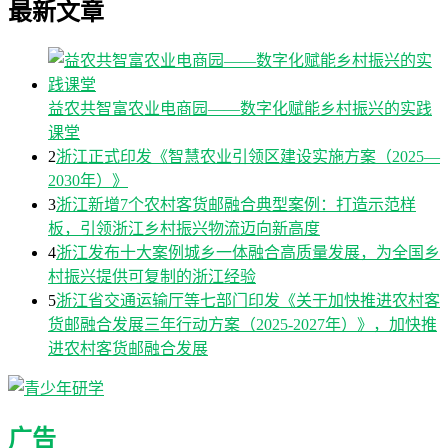
最新文章
益农共智富农业电商园——数字化赋能乡村振兴的实践
课堂
2
浙江正式印发《智慧农业引领区建设实施方案（2025—
2030年）》
3
浙江新增7个农村客货邮融合典型案例：打造示范样
板，引领浙江乡村振兴物流迈向新高度
4
浙江发布十大案例城乡一体融合高质量发展，为全国乡
村振兴提供可复制的浙江经验
5
浙江省交通运输厅等七部门印发《关于加快推进农村客
货邮融合发展三年行动方案（2025-2027年）》，加快推
进农村客货邮融合发展
广告