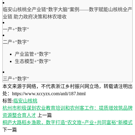
临安山核桃全产业链“数字大脑”案例——数字赋能山核桃全产
业链 助力政府决策和林农增收
一产+“数字”
二产+“数字”
产业监管+“数字”
生态模型+“数字”
三产+“数字”
本文来源于网络，不代表浙江乡村振兴网立场，转载请注明出
处：https://www.xccyzx.com/anli/187.html
标签:
临安山核桃
杭州市积极谋划农业教育培训和农创客工作：提质增效筑品牌
资源整合育人才
上一篇
桐庐大路稻乡渔歌，数字打造“农文旅+产业+共同富裕”新模式
下一篇