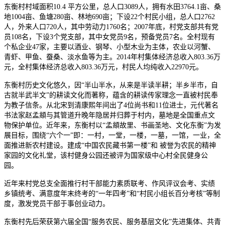
东衡村村域面积10.4 平方公里，总人口3089人，拥有水田3764.1亩、桑
地1004亩、鱼塘280亩、林地690亩；下设22个村民小组，总人口2762
人，外来人口720人，其中劳动力1760名；2007年底，村党支部共有党
员108名，下设3个党支部，其中女党员9名，预备党员7名。全村现有
个私企业47家，主要以酒业、钢琴、小型木业为主体，农业以河蟹、
青虾、甲鱼、蚕桑、淡水鱼等为主。2014年村集体经济总收入803.36万
元，全村集体经济总收入803.36万元，村民人均纯收入22970元。
东衡村历史文化悠久，因“半山半水，从来是半读半耕；半乡半市，自
古就半武半文”的耕读文化而著称，蕴含的耕读传家理念一直被村民奉
为教子信条。从北宋到清康熙年间出了4位尚书和11位进士，元代著名
书法家赵孟頫与其管道升晚年隐居并归葬于村内，墓地是全国重点文
物保护单位。近年来，东衡村以“孟頫故里、书画圣地、文化东衡”为发
展目标，围绕“六个一”即：一村，一堂，一楼，一墓，一馆，一业，全
面推进新农村建设。建成“中国农民藏书第一楼”和 被誉为农民的精神
家园的文化礼堂，该村健身公园还被评为国家级中心村全民健身公
园。
近年来村党总支全面推行村干部能力素质联考、作风评议会考、实绩
乡镇统考、满意度年末终考的“一年四考”和“村民小组长百分考核”等制
度，激发党员干部于事创业动力。
东衡村先后荣获第六届全国“服务农民、服务基层文化”先进集体、共青