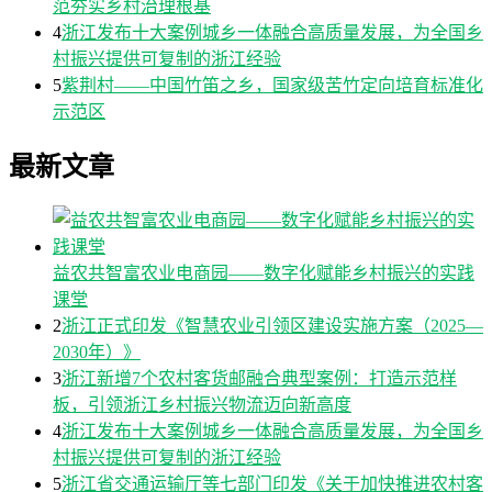
范夯实乡村治理根基
4
浙江发布十大案例城乡一体融合高质量发展，为全国乡
村振兴提供可复制的浙江经验
5
紫荆村——中国竹笛之乡，国家级苦竹定向培育标准化
示范区
最新文章
益农共智富农业电商园——数字化赋能乡村振兴的实践
课堂
2
浙江正式印发《智慧农业引领区建设实施方案（2025—
2030年）》
3
浙江新增7个农村客货邮融合典型案例：打造示范样
板，引领浙江乡村振兴物流迈向新高度
4
浙江发布十大案例城乡一体融合高质量发展，为全国乡
村振兴提供可复制的浙江经验
5
浙江省交通运输厅等七部门印发《关于加快推进农村客