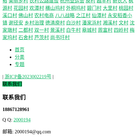
裕
美丽乡村
农村公路建设
杭州亚运会
庾村
越丰村
新农人
枫
源村
花园村
欢潭村
横山坞村
外桐坞村
碧门村
大里村
桃园村
溪口村
佛山村
农村电商
八八战略
之江村
仙潭村
永安稻香小
镇
谢径安
乡村治理
德清庾村
白沙村
潘家浜村
湘溪村
文村
沈
家墩村
二都村
双一村
景溪村
白牛村
皋城村
周富村
四岭村
梅
家坞村
石舍村
芦茨村
尚书圩村
首页
分类
专题
|
浙ICP备2023002219号
|
联系我们
联系我们
18867128961
Q Q:
2000194
邮箱: 2000194@qq.com