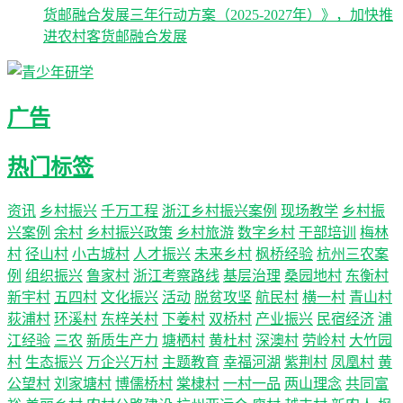
货邮融合发展三年行动方案（2025-2027年）》，加快推
进农村客货邮融合发展
广告
热门标签
资讯
乡村振兴
千万工程
浙江乡村振兴案例
现场教学
乡村振
兴案例
余村
乡村振兴政策
乡村旅游
数字乡村
干部培训
梅林
村
径山村
小古城村
人才振兴
未来乡村
枫桥经验
杭州三农案
例
组织振兴
鲁家村
浙江考察路线
基层治理
桑园地村
东衡村
新宇村
五四村
文化振兴
活动
脱贫攻坚
航民村
横一村
青山村
荻浦村
环溪村
东梓关村
下姜村
双桥村
产业振兴
民宿经济
浦
江经验
三农
新质生产力
塘栖村
黄杜村
深澳村
劳岭村
大竹园
村
生态振兴
万企兴万村
主题教育
幸福河湖
紫荆村
凤凰村
黄
公望村
刘家塘村
博儒桥村
棠棣村
一村一品
两山理念
共同富