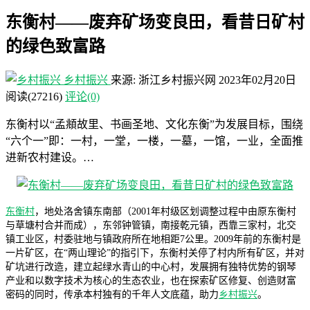
东衡村——废弃矿场变良田，看昔日矿村
的绿色致富路
乡村振兴
来源: 浙江乡村振兴网
2023年02月20日
阅读
(27216)
评论(0)
东衡村以“孟頫故里、书画圣地、文化东衡”为发展目标，围绕
“六个一”即：一村，一堂，一楼，一墓，一馆，一业，全面推
进新农村建设。…
东衡村
，地处洛舍镇东南部（2001年村级区划调整过程中由原东衡村
与草塘村合并而成），东邻钟管镇，南接乾元镇，西靠三家村，北交
镇工业区，村委驻地与镇政府所在地相距7公里。2009年前的东衡村是
一片矿区，在“两山理论”的指引下，东衡村关停了村内所有矿区，并对
矿坑进行改造，建立起绿水青山的中心村，发展拥有独特优势的钢琴
产业和以数字技术为核心的生态农业，也在探索矿区修复、创造财富
密码的同时，传承本村独有的千年人文底蕴，助力
乡村振兴
。