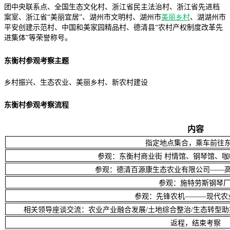
团中央联系点、全国生态文化村、浙江省民主法治村、浙江省先进档
案室、浙江省“美丽宜居”、湖州市文明村、湖州市
美丽乡村
、湖湖州市
平安创建示范村、中国和美家园精品村、德清县“农村产权制度改革先
进集体”等荣誉称号。
东衡村参观考察主题
乡村振兴、生态农业、美丽乡村、新农村建设
东衡村参观考察流程
内容
指定地点集合，乘车前往
参观：东衡村商业街 村情馆、钢琴馆、
参观：德清百源康生态农业有限公司——
参观：施特劳斯钢琴
参观：先锋农机———现代农
相关领导座谈交流：农业产业融合发展/土地综合整治/生态转型助
返程，结束考察