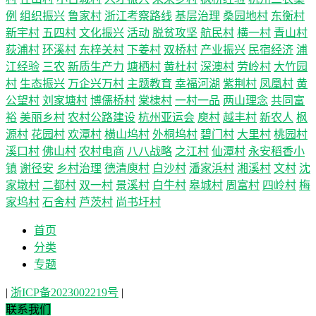
例
组织振兴
鲁家村
浙江考察路线
基层治理
桑园地村
东衡村
新宇村
五四村
文化振兴
活动
脱贫攻坚
航民村
横一村
青山村
荻浦村
环溪村
东梓关村
下姜村
双桥村
产业振兴
民宿经济
浦
江经验
三农
新质生产力
塘栖村
黄杜村
深澳村
劳岭村
大竹园
村
生态振兴
万企兴万村
主题教育
幸福河湖
紫荆村
凤凰村
黄
公望村
刘家塘村
博儒桥村
棠棣村
一村一品
两山理念
共同富
裕
美丽乡村
农村公路建设
杭州亚运会
庾村
越丰村
新农人
枫
源村
花园村
欢潭村
横山坞村
外桐坞村
碧门村
大里村
桃园村
溪口村
佛山村
农村电商
八八战略
之江村
仙潭村
永安稻香小
镇
谢径安
乡村治理
德清庾村
白沙村
潘家浜村
湘溪村
文村
沈
家墩村
二都村
双一村
景溪村
白牛村
皋城村
周富村
四岭村
梅
家坞村
石舍村
芦茨村
尚书圩村
首页
分类
专题
|
浙ICP备2023002219号
|
联系我们