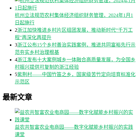
杭州立法规范农村集体经济组织财务管理，2024年1月1
日起施行
2
浙江加快推进乡村片区组团发展，推动新时代“千万工
程”再深化再提升
3
浙江公布15个乡村善治实践案例，推进共同富裕先行示
范夯实乡村治理根基
4
浙江发布十大案例城乡一体融合高质量发展，为全国乡
村振兴提供可复制的浙江经验
5
紫荆村——中国竹笛之乡，国家级苦竹定向培育标准化
示范区
最新文章
益农共智富农业电商园——数字化赋能乡村振兴的实践
课堂