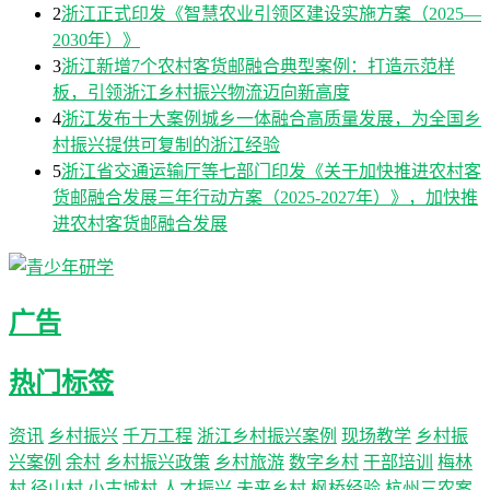
2
浙江正式印发《智慧农业引领区建设实施方案（2025—
2030年）》
3
浙江新增7个农村客货邮融合典型案例：打造示范样
板，引领浙江乡村振兴物流迈向新高度
4
浙江发布十大案例城乡一体融合高质量发展，为全国乡
村振兴提供可复制的浙江经验
5
浙江省交通运输厅等七部门印发《关于加快推进农村客
货邮融合发展三年行动方案（2025-2027年）》，加快推
进农村客货邮融合发展
广告
热门标签
资讯
乡村振兴
千万工程
浙江乡村振兴案例
现场教学
乡村振
兴案例
余村
乡村振兴政策
乡村旅游
数字乡村
干部培训
梅林
村
径山村
小古城村
人才振兴
未来乡村
枫桥经验
杭州三农案