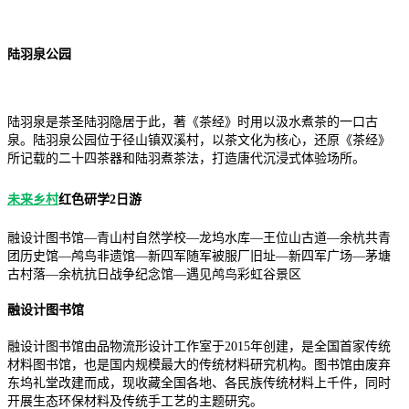
陆羽泉公园
陆羽泉是茶圣陆羽隐居于此，著《茶经》时用以汲水煮茶的一口古
泉。陆羽泉公园位于径山镇双溪村，以茶文化为核心，还原《茶经》
所记载的二十四茶器和陆羽煮茶法，打造唐代沉浸式体验场所。
未来乡村
红色研学2日游
融设计图书馆—青山村自然学校—龙坞水库—王位山古道—余杭共青
团历史馆—鸬鸟非遗馆—新四军随军被服厂旧址—新四军广场—茅塘
古村落—余杭抗日战争纪念馆—遇见鸬鸟彩虹谷景区
融设计图书馆
融设计图书馆由品物流形设计工作室于2015年创建，是全国首家传统
材料图书馆，也是国内规模最大的传统材料研究机构。图书馆由废弃
东坞礼堂改建而成，现收藏全国各地、各民族传统材料上千件，同时
开展生态环保材料及传统手工艺的主题研究。