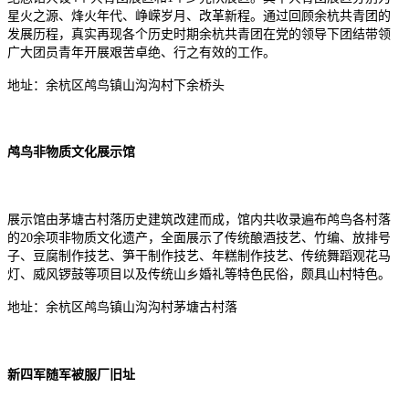
星火之源、烽火年代、峥嵘岁月、改革新程。通过回顾余杭共青团的
发展历程，真实再现各个历史时期余杭共青团在党的领导下团结带领
广大团员青年开展艰苦卓绝、行之有效的工作。
地址：余杭区鸬鸟镇山沟沟村下余桥头
鸬鸟非物质文化展示馆
展示馆由茅塘古村落历史建筑改建而成，馆内共收录遍布鸬鸟各村落
的20余项非物质文化遗产，全面展示了传统酿酒技艺、竹编、放排号
子、豆腐制作技艺、笋干制作技艺、年糕制作技艺、传统舞蹈观花马
灯、威风锣鼓等项目以及传统山乡婚礼等特色民俗，颇具山村特色。
地址：余杭区鸬鸟镇山沟沟村茅塘古村落
新四军随军被服厂旧址