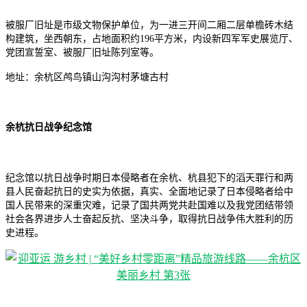
被服厂旧址是市级文物保护单位，为一进三开间二厢二层单檐砖木结
构建筑，坐西朝东，占地面积约196平方米，内设新四军军史展览厅、
党团宣誓室、被服厂旧址陈列室等。
地址：余杭区鸬鸟镇山沟沟村茅塘古村
余杭抗日战争纪念馆
纪念馆以抗日战争时期日本侵略者在余杭、杭县犯下的滔天罪行和两
县人民奋起抗日的史实为依据，真实、全面地记录了日本侵略者给中
国人民带来的深重灾难，记录了国共两党共赴国难以及我党团结带领
社会各界进步人士奋起反抗、坚决斗争，取得抗日战争伟大胜利的历
史进程。