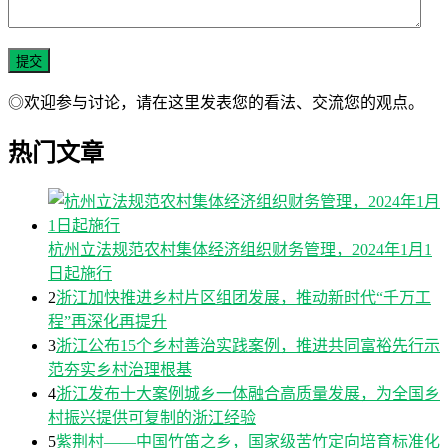
◎欢迎参与讨论，请在这里发表您的看法、交流您的观点。
热门文章
杭州立法规范农村集体经济组织财务管理，2024年1月1
日起施行
2
浙江加快推进乡村片区组团发展，推动新时代“千万工
程”再深化再提升
3
浙江公布15个乡村善治实践案例，推进共同富裕先行示
范夯实乡村治理根基
4
浙江发布十大案例城乡一体融合高质量发展，为全国乡
村振兴提供可复制的浙江经验
5
紫荆村——中国竹笛之乡，国家级苦竹定向培育标准化