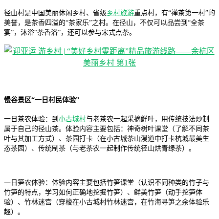
径山村是中国美丽休闲乡村、省级
乡村旅游
重点村，有“禅茶第一村”的
美誉，是茶香四溢的“茶家乐”之村。在径山，不仅可以品尝到“全茶
宴”，沐浴“茶香浴”，还可以参与宋式点茶。
慢谷景区“一日村民体验”
一日茶农体验：到
小古城村
与老茶农一起采摘鲜叶，用传统技法炒制
属于自己的径山茶。体验内容主要包括：神奇树叶课堂（了解不同茶
叶与其加工方式）、茶园打卡（在小古城茶山漫道中打卡杭城最美生
态茶园）、传统制茶（与老茶农一起制作传统径山烘青绿茶）。
一日笋农体验：体验内容主要包括竹笋课堂（认识不同种类的竹子与
竹笋的特点，学习如何正确地挖掘竹笋）、鲜美竹笋（动手挖笋体
验）、竹林迷宫（穿梭在小古城村竹林迷宫，在竹海寻笋之余体验乐
趣）。