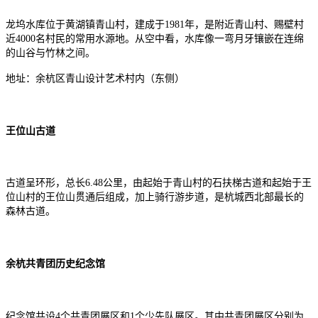
龙坞水库位于黄湖镇青山村，建成于1981年，是附近青山村、赐壁村
近4000名村民的常用水源地。从空中看，水库像一弯月牙镶嵌在连绵
的山谷与竹林之间。
地址：余杭区青山设计艺术村内（东侧）
王位山古道
古道呈环形，总长6.48公里，由起始于青山村的石扶梯古道和起始于王
位山村的王位山贯通后组成，加上骑行游步道，是杭城西北部最长的
森林古道。
余杭共青团历史纪念馆
纪念馆共设4个共青团展区和1个少先队展区。其中共青团展区分别为