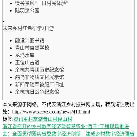
慢谷景区“一日村民体验”
陆羽泉公园
未来乡村红色研学2日游
融设计图书馆
青山村自然学校
龙坞水库
王位山古道
余杭共青团历史纪念馆
鸬鸟非物质文化展示馆
新四军随军被服厂旧址
余杭抗日战争纪念馆
本文来源于网络，不代表浙江乡村振兴网立场，转载请注明出
处：https://www.xccyzx.com/news/413.html
标签:
资讯
乡村旅游
青山村
径山村
浙江省召开的乡村数字经济暨智慧农业“百千”工程现场推进
会：全面贯彻落实省委数字经济创新，建成乡村数字经济强省