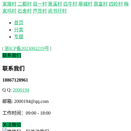
家墩村
二都村
双一村
景溪村
白牛村
皋城村
周富村
四岭村
梅
家坞村
石舍村
芦茨村
尚书圩村
首页
分类
专题
|
浙ICP备2023002219号
|
联系我们
联系我们
18867128961
Q Q:
2000194
邮箱: 2000194@qq.com
工作时间：09:00 - 18:00
关注微信