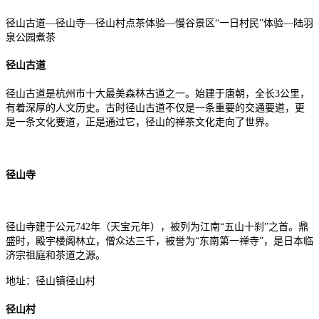
径山古道—径山寺—径山村点茶体验—慢谷景区“一日村民”体验—陆羽
泉公园煮茶
径山古道
径山古道是杭州市十大最美森林古道之一。始建于唐朝，全长3公里，
有着深厚的人文历史。古时径山古道不仅是一条重要的交通要道，更
是一条文化要道，正是通过它，径山的禅茶文化走向了世界。
径山寺
径山寺建于公元742年（天宝元年），被列为江南“五山十刹”之首。鼎
盛时，殿宇楼阁林立，僧众达三千，被誉为“东南第一禅寺”，是日本临
济宗祖庭和茶道之源。
地址：径山镇径山村
径山村