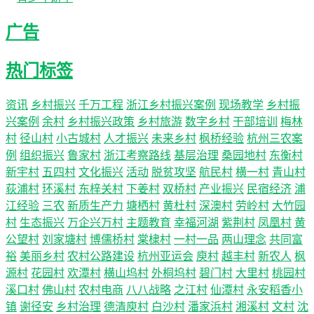
广告
热门标签
资讯
乡村振兴
千万工程
浙江乡村振兴案例
现场教学
乡村振
兴案例
余村
乡村振兴政策
乡村旅游
数字乡村
干部培训
梅林
村
径山村
小古城村
人才振兴
未来乡村
枫桥经验
杭州三农案
例
组织振兴
鲁家村
浙江考察路线
基层治理
桑园地村
东衡村
新宇村
五四村
文化振兴
活动
脱贫攻坚
航民村
横一村
青山村
荻浦村
环溪村
东梓关村
下姜村
双桥村
产业振兴
民宿经济
浦
江经验
三农
新质生产力
塘栖村
黄杜村
深澳村
劳岭村
大竹园
村
生态振兴
万企兴万村
主题教育
幸福河湖
紫荆村
凤凰村
黄
公望村
刘家塘村
博儒桥村
棠棣村
一村一品
两山理念
共同富
裕
美丽乡村
农村公路建设
杭州亚运会
庾村
越丰村
新农人
枫
源村
花园村
欢潭村
横山坞村
外桐坞村
碧门村
大里村
桃园村
溪口村
佛山村
农村电商
八八战略
之江村
仙潭村
永安稻香小
镇
谢径安
乡村治理
德清庾村
白沙村
潘家浜村
湘溪村
文村
沈