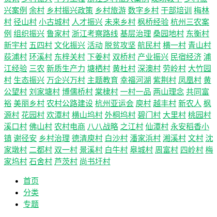
兴案例
余村
乡村振兴政策
乡村旅游
数字乡村
干部培训
梅林
村
径山村
小古城村
人才振兴
未来乡村
枫桥经验
杭州三农案
例
组织振兴
鲁家村
浙江考察路线
基层治理
桑园地村
东衡村
新宇村
五四村
文化振兴
活动
脱贫攻坚
航民村
横一村
青山村
荻浦村
环溪村
东梓关村
下姜村
双桥村
产业振兴
民宿经济
浦
江经验
三农
新质生产力
塘栖村
黄杜村
深澳村
劳岭村
大竹园
村
生态振兴
万企兴万村
主题教育
幸福河湖
紫荆村
凤凰村
黄
公望村
刘家塘村
博儒桥村
棠棣村
一村一品
两山理念
共同富
裕
美丽乡村
农村公路建设
杭州亚运会
庾村
越丰村
新农人
枫
源村
花园村
欢潭村
横山坞村
外桐坞村
碧门村
大里村
桃园村
溪口村
佛山村
农村电商
八八战略
之江村
仙潭村
永安稻香小
镇
谢径安
乡村治理
德清庾村
白沙村
潘家浜村
湘溪村
文村
沈
家墩村
二都村
双一村
景溪村
白牛村
皋城村
周富村
四岭村
梅
家坞村
石舍村
芦茨村
尚书圩村
首页
分类
专题