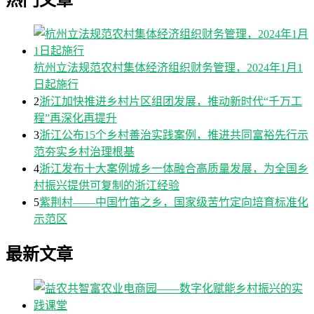
热门文章
杭州立法规范农村集体经济组织财务管理，2024年1月1
日起施行
2
浙江加快推进乡村片区组团发展，推动新时代“千万工
程”再深化再提升
3
浙江公布15个乡村善治实践案例，推进共同富裕先行示
范夯实乡村治理根基
4
浙江发布十大案例城乡一体融合高质量发展，为全国乡
村振兴提供可复制的浙江经验
5
紫荆村——中国竹笛之乡，国家级苦竹定向培育标准化
示范区
最新文章