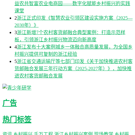
益农共智富农业电商园——数字化赋能乡村振兴的实践
课堂
2
浙江正式印发《智慧农业引领区建设实施方案（2025—
2030年）》
3
浙江新增7个农村客货邮融合典型案例：打造示范样
板，引领浙江乡村振兴物流迈向新高度
4
浙江发布十大案例城乡一体融合高质量发展，为全国乡
村振兴提供可复制的浙江经验
5
浙江省交通运输厅等七部门印发《关于加快推进农村客
货邮融合发展三年行动方案（2025-2027年）》，加快推
进农村客货邮融合发展
广告
热门标签
资讯
乡村振兴
千万工程
浙江乡村振兴案例
现场教学
乡村振