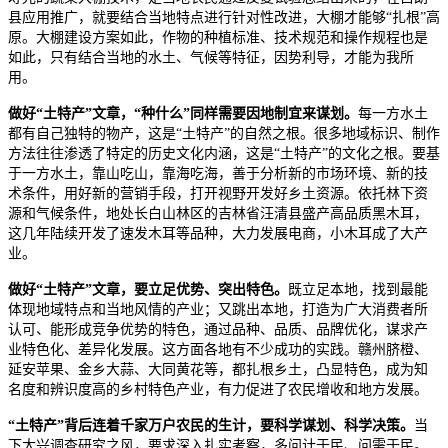
县应用推广，就要结合当地特点进行针对性改进，大棚才能够“扎根”高
原。大棚建设方案如此，作物的种植标准、技术规范和操作规程也是
如此，只有结合当地的水土、气候等特征，因势利导，才能为我所
用。
做好“土特产”文章，“种什么”同样需要因地制宜来谋划。
每一方水土
都有自己独特的物产，这是“土特产”的自然之根。很多地域标识、制作
方法往往渗透了特定的历史文化内涵，这是“土特产”的文化之根。要基
于一方水土，靠山吃山，靠海吃海，善于分析新的市场环境、新的技
术条件，用好新的营销手段，打开视野开发好乡土资源。依托林下资
源和气候条件，地处长白山林区的吉林省汪清县盛产高品质黑木耳，
这几年陆续开发了速发木耳等品种，大力发展电商，小木耳成了大产
业。
做好“土特产”文章，要立足优势、突出特色。
既立足本地，找到最能
体现地域特点和当地风情的产业；又跳出本地，打造为广大消费者所
认可、能形成竞争优势的特色，通过品种、品质、品牌优化，谋求产
业特色化、差异化发展。这方面各地有不少成功的实践。赣州脐橙、
延安苹果、金乡大蒜、大同黄花等，都扎根乡土，凸显特色，成为知
名度和辨识度高的乡村特色产业，有力促进了农民增收和地方发展。
“土特产”背后连着千家万户农民的生计，要科学谋划、科学决策。
当
下大兴调查研究之风，要求深入扎实考察，多问计于民、问需于民。