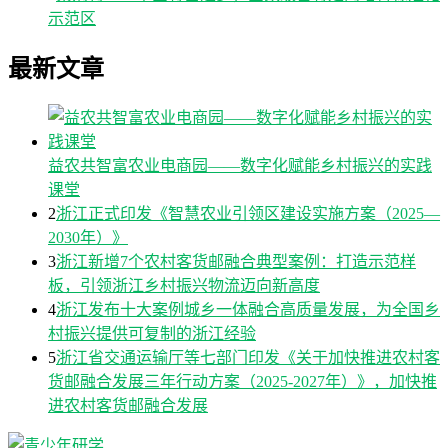
示范区
最新文章
益农共智富农业电商园——数字化赋能乡村振兴的实践
课堂
2
浙江正式印发《智慧农业引领区建设实施方案（2025—
2030年）》
3
浙江新增7个农村客货邮融合典型案例：打造示范样
板，引领浙江乡村振兴物流迈向新高度
4
浙江发布十大案例城乡一体融合高质量发展，为全国乡
村振兴提供可复制的浙江经验
5
浙江省交通运输厅等七部门印发《关于加快推进农村客
货邮融合发展三年行动方案（2025-2027年）》，加快推
进农村客货邮融合发展