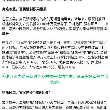
克难攻坚，富民强村硕果累累
在嘉善县，大云镇缪家村的名气可谓是响当当。近年来，缪家村紧抓
机遇趁势发力，先后投入1100余万元参与了“飞地抱团”强村项目——中
德生态产业园项目，年分红收入达770万元，实现了村集体经济可持续
增长。
在浙江，“缪家村”的强村之路不是个例。去年，我省聚焦“强村”“富民”
两大目标，全面实施以集体经济为核心的强村富民乡村集成改革，打
好四套“组合拳”，全省村集体“家底子”和农民“钱袋子”更加殷实：全省
集体经济年经营性收入50万元以上行政村比例超过50%，全省农村居民
人均可支配收入37565元、增长6.6%，城乡居民收入比1.9，同比减
0.04，低收入农户人均收入18899元、增长14.6%。
抢抓风口，富民产业“强筋壮骨”
去年以来，温州抢抓预制菜产业发展风口，全市培育近300家预制菜企
业，超200种预制菜产品已进入各类商超，还成功拓展了香港、东南亚