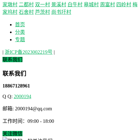
家墩村
二都村
双一村
景溪村
白牛村
皋城村
周富村
四岭村
梅
家坞村
石舍村
芦茨村
尚书圩村
首页
分类
专题
|
浙ICP备2023002219号
|
联系我们
联系我们
18867128961
Q Q:
2000194
邮箱: 2000194@qq.com
工作时间：09:00 - 18:00
关注微信