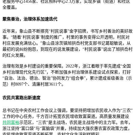
老服务中心1456家、社区照料中心2.3万家，实现乡镇（街道）和社区
全覆盖。
聚焦善治，治理体系加速迭代
近年来，象山县不断擦亮“村民说事”金字招牌，书写乡村善治的美好故
事。“随着‘村民说事’制度的推广，村里的事务变得公开透明，村民对
村庄发展充满信心。”象山县涂茨镇旭拱岙村党支部书记葛聪敏说，从
最初的说纠纷抱怨，到现在的说发展建设，“村民说事”说出了旭拱岙村
的红火发展。
治理有效是乡村建设的重要保障。2022年，浙江着眼于率先建成“全国
乡村治理现代化先行区”，不断加强乡村治理体系建设试点探索，打好
“自治、法治、德治、智治”协同发力“组合拳”，累计建成省级善治（示
范）村8097个、清廉村居3611个。
农民共富跑出新速度
总书记在中央农村工作会议上强调，要坚持把增加农民收入作为“三农”
工作的中心任务，千方百计拓宽农民增收致富渠道。高质量发展建设
共同富裕
示范区，“三农”是主战场，农民是主战场中的主力军。去年，
浙江坚持“富口袋”与“富脑袋”并重，持续加大强农惠农富农政策力度，
农民增收致富渠道不断拓宽，农村文化生活别样精彩。