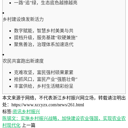
一路“追”绿，生态底色越擦越亮
乡村建设焕发新活力
数字赋能，智慧乡村美美与共
提档升级，服务基建“软硬兼施”
聚焦善治，治理体系加速迭代
农民共富跑出新速度
克难攻坚，富民强村硕果累累
抢抓风口，富民产业“强筋壮骨”
丰富供给，乡村生活精彩纷呈
本文来源于网络，不代表浙江乡村振兴网立场，转载请注明出
处：https://www.xccyzx.com/news/261.html
标签:
资讯
乡村振兴
陈锡文：实施乡村振兴战略，加快建设农业强国，实现农业农
村现代化
上一篇