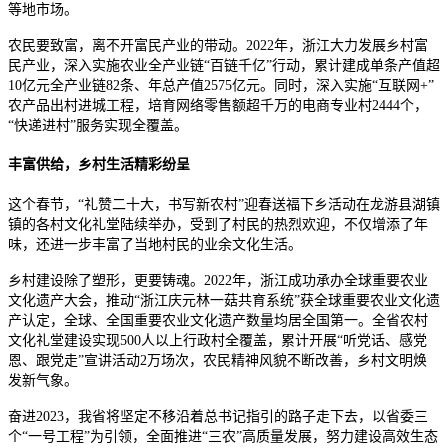
等地市场。
农民要致富，离不开富民产业的带动。2022年，浙江大力发展乡村富
民产业，深入实施农业全产业链“百链千亿”行动，累计建成单条产值超
10亿元全产业链82条、年总产值2575亿元。同时，深入实施“互联网+”
农产品出村进城工程，培育网络零售额超千万的电商专业村2444个，
“快递进村”服务实现全覆盖。
丰富供给，乡村生活精彩纷呈
这个春节，“礼赞二十大，书写新农村”迎春送福下乡活动在龙游县湖镇
镇的各村文化礼堂陆续举办，受到了村民的热烈欢迎，不仅增添了年
味，还进一步丰富了当地村民的业余文化生活。
乡村建设除了塑形，更要铸魂。2022年，浙江成功承办全球重要农业
文化遗产大会，推动“浙江庆元林一菇共育系统”获全球重要农业文化遗
产认定，全球、全国重要农业文化遗产数量均居全国第一。全省农村
文化礼堂建设实现500人以上行政村全覆盖，累计开展“听党话、感党
恩、跟党走”宣讲活动2万场次，农民精神风貌不断改善，乡村文明焕
发新气象。
奋进2023，我省将坚定不移沿着总书记指引的路子走下去，以省委三
个“一号工程”为引领，全面推进“三农”高质量发展，努力建设高效生态