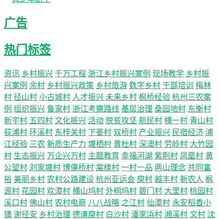
广告
热门标签
资讯
乡村振兴
千万工程
浙江乡村振兴案例
现场教学
乡村振
兴案例
余村
乡村振兴政策
乡村旅游
数字乡村
干部培训
梅林
村
径山村
小古城村
人才振兴
未来乡村
枫桥经验
杭州三农案
例
组织振兴
鲁家村
浙江考察路线
基层治理
桑园地村
东衡村
新宇村
五四村
文化振兴
活动
脱贫攻坚
航民村
横一村
青山村
荻浦村
环溪村
东梓关村
下姜村
双桥村
产业振兴
民宿经济
浦
江经验
三农
新质生产力
塘栖村
黄杜村
深澳村
劳岭村
大竹园
村
生态振兴
万企兴万村
主题教育
幸福河湖
紫荆村
凤凰村
黄
公望村
刘家塘村
博儒桥村
棠棣村
一村一品
两山理念
共同富
裕
美丽乡村
农村公路建设
杭州亚运会
庾村
越丰村
新农人
枫
源村
花园村
欢潭村
横山坞村
外桐坞村
碧门村
大里村
桃园村
溪口村
佛山村
农村电商
八八战略
之江村
仙潭村
永安稻香小
镇
谢径安
乡村治理
德清庾村
白沙村
潘家浜村
湘溪村
文村
沈