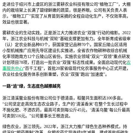
走进位于绍兴市上虞区的浙江雾耕农业科技有限公司“植物工厂”，大棚
内的栽培架上长满了碧绿鲜嫩的蔬菜，很是养眼。公司有关负责人表
示，“植物工厂”实现了从育苗到采摘的全程自动化生产，不仅效率高，
效益也很显著。
雾耕农业的生动实践，正是浙江大力推进农业“双强”行动的缩影。2022
年，浙江农业科技与机械“双轮”基础支撑更加有力。全年新育成省级审
（认）定农业新品种83个，获国家登记品种70个。国家丘陵山区适用
小型机械推广应用先导区建设扎实推进，全省农作物耕种收综合机械
化率领跑南方12个丘陵山区省份。实施农业领域“双尖”“双领”重点研发
计划项目78项，打造出一批农业“双强”标志性成果。全面启动现代化
农
事服务中心
“百千工程”，首批20家省级现代化农事服务中心正式开建，
农业社会化服务体系创新重塑，农业“双强”跑出“加速度”。
一路“追”绿，生态底色越擦越亮
浙江清溪鳖业股份有限公司位于德清县，稻鳖共生面积达100多亩。
“公司坚定走高效生态农业路子，生产的‘清溪香米’在整个生长过程中
不施化肥、不洒农药，最高可卖到每公斤45元，‘清溪乌鳖’每公斤最高
可卖到516元。”公司董事长王根连说。
绿色农业，浙江领先。2022年，浙江大力推广绿色生态种养模式，持
续深化“肥药两制”改革，化肥农药实现连续8年减量，建成首批低碳生