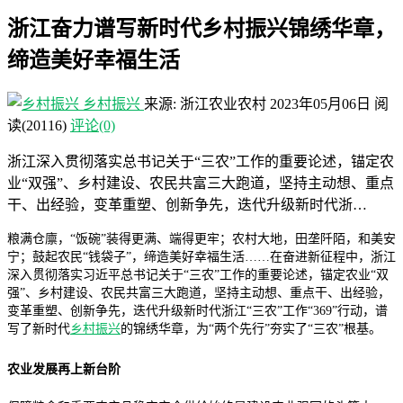
浙江奋力谱写新时代乡村振兴锦绣华章，
缔造美好幸福生活
乡村振兴
来源: 浙江农业农村
2023年05月06日
阅
读
(20116)
评论(0)
浙江深入贯彻落实总书记关于“三农”工作的重要论述，锚定农
业“双强”、乡村建设、农民共富三大跑道，坚持主动想、重点
干、出经验，变革重塑、创新争先，迭代升级新时代浙…
粮满仓廪，“饭碗”装得更满、端得更牢；农村大地，田垄阡陌，和美安
宁；鼓起农民“钱袋子”，缔造美好幸福生活……在奋进新征程中，浙江
深入贯彻落实习近平总书记关于“三农”工作的重要论述，锚定农业“双
强”、乡村建设、农民共富三大跑道，坚持主动想、重点干、出经验，
变革重塑、创新争先，迭代升级新时代浙江“三农”工作“369”行动，谱
写了新时代
乡村振兴
的锦绣华章，为“两个先行”夯实了“三农”根基。
农业发展再上新台阶