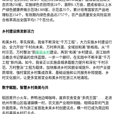
态农场250家。实施绿色农田项目24个、面积6.1万亩，建成省级以上水
产绿色健康养殖示范场1309家、示范县35个。累计培育国家农产品地
理标志154个，有效期内绿色食品达2757个，农产品质量安全风险监测
合格率高出全国平均1.7个百分点。
乡村建设焕发新活力
和美乡村，率先探索。我省不断深化“千万工程”，大力实施乡村建设行
动，全力开创“千村向未来、万村奔共富、全域创和美”新格局。从“千
村示范、万村整治”到
美丽乡村
建设，再到“和美”乡村建设，浙江始终
沿着总书记擘画的宏伟蓝图，一步一个脚印，在实践中不断丰富“千万
工程”新内涵。如今，我省正以实施县城承载能力提升和深化“千村示
范、万村整治”工程为载体，加快推进乡村风貌全域提升、乡村产业提
质增效、强村富民乡村集成改革、基础设施和公共服务补短提能、乡
村文化振兴，让更多宜居宜业和美乡村在浙江大地涌现。
数字赋能，智慧乡村美美与共
稻田里开小火车，养鸭池边喝咖啡，废弃农舍变身“多肉王国”……走进
杭州市萧山区临浦镇横一村，农文旅产业相伴相融、相得益彰的气息
扑面而来。作为浙江省首批未来乡村创建试点，横一村已成为周边知
名的美丽乡村打卡点。