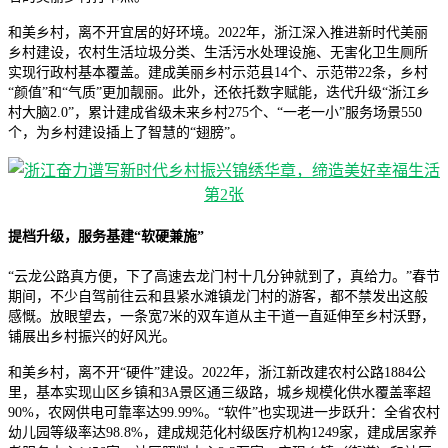
和美乡村，离不开宜居的好环境。2022年，浙江深入推进新时代美丽
乡村建设，农村生活垃圾分类、生活污水处理设施、无害化卫生厕所
实现行政村基本覆盖。建成美丽乡村示范县14个、示范带22条，乡村
“颜值”和“气质”更加靓丽。此外，还依托数字赋能，迭代升级“浙江乡
村大脑2.0”，累计建成省级未来乡村275个、“一老一小”服务场景550
个，为乡村建设插上了智慧的“翅膀”。
提档升级，服务基建“软硬兼施”
“云龙公路真方便，下了高速去龙门村十几分钟就到了，真给力。”春节
期间，不少自驾前往云和县紧水滩镇龙门村的游客，都不禁发出这般
感慨。放眼望去，一条宽7米的双车道从主干道一直延伸至乡村沃野，
铺展出乡村振兴的好风光。
和美乡村，离不开“硬件”建设。2022年，浙江新改建农村公路1884公
里，基本实现山区乡镇和3A景区通三级路，城乡规模化供水覆盖率超
90%，农网供电可靠率达99.99%。“软件”也实现进一步跃升：全省农村
幼儿园等级率达98.8%，建成规范化村级医疗机构1249家，建成居家养