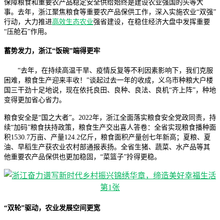
保障粮食和重要农产品稳定安全供给始终是建设农业强国的头等大
事。去年，浙江聚焦粮食等重要农产品保供工作，深入实施农业“双强”
行动，大力推进
高效生态农业
强省建设，在稳住经济大盘中发挥重要
“压舱石”作用。
蓄势发力，浙江“饭碗”端得更牢
“去年，在持续高温干旱、疫情反复等不利因素影响下，我们克服
困难，粮食生产迎来丰收！”谈起过去一年的收成，义乌市种粮大户楼
国三干劲十足地说，现在依托良田、良种、良法、良机“齐上阵”，种地
变得更加省心省力。
粮食安全是“国之大者”。2022年，浙江全面落实粮食安全党政同责，持
续“加码”粮食扶持政策，粮食生产交出喜人答卷：全省实现粮食播种面
积1530.7万亩、产量124.2亿斤，粮食面积产量创七年新高；夏粮、夏
油、早稻生产获农业农村部通报表扬。全省生猪、蔬菜、水产品等其
他重要农产品保供也更加稳固，“菜篮子”拎得更稳。
“双轮”驱动，农业发展空间更宽