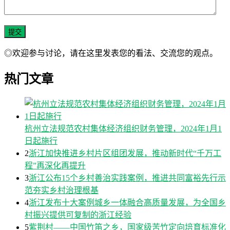
◎欢迎参与讨论，请在这里发表您的看法、交流您的观点。
热门文章
杭州立法规范农村集体经济组织财务管理，2024年1月1
日起施行
2
浙江加快推进乡村片区组团发展，推动新时代“千万工
程”再深化再提升
3
浙江公布15个乡村善治实践案例，推进共同富裕先行示
范夯实乡村治理根基
4
浙江发布十大案例城乡一体融合高质量发展，为全国乡
村振兴提供可复制的浙江经验
5
紫荆村——中国竹笛之乡，国家级苦竹定向培育标准化