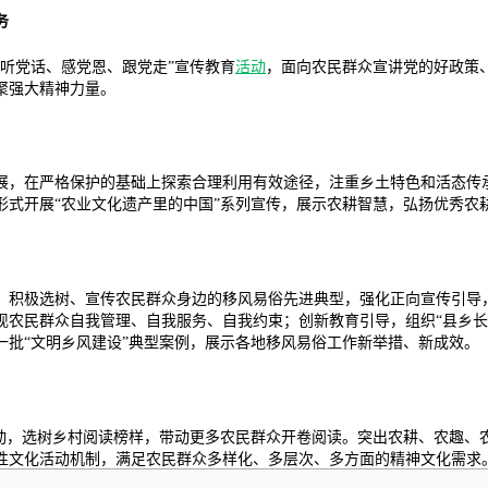
务
听党话、感党恩、跟党走”宣传教育
活动
，面向农民群众宣讲党的好政策
聚强大精神力量。
展，在严格保护的基础上探索合理利用有效途径，注重乡土特色和活态传
形式开展“农业文化遗产里的中国”系列宣传，展示农耕智慧，弘扬优秀农
，积极选树、宣传农民群众身边的移风易俗先进典型，强化正向宣传引导
现农民群众自我管理、自我服务、自我约束；创新教育引导，组织“县乡长
批“文明乡风建设”典型案例，展示各地移风易俗工作新举措、新成效。
活动，选树乡村阅读榜样，带动更多农民群众开卷阅读。突出农耕、农趣、
性文化活动机制，满足农民群众多样化、多层次、多方面的精神文化需求