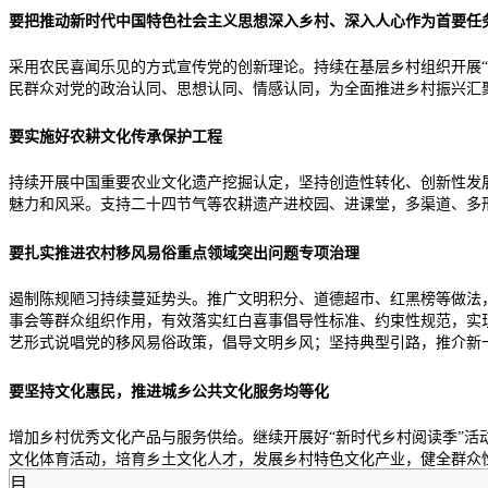
要把推动新时代中国特色社会主义思想深入乡村、深入人心作为首要任
采用农民喜闻乐见的方式宣传党的创新理论。持续在基层乡村组织开展“
民群众对党的政治认同、思想认同、情感认同，为全面推进乡村振兴汇
要实施好农耕文化传承保护工程
持续开展中国重要农业文化遗产挖掘认定，坚持创造性转化、创新性发
魅力和风采。支持二十四节气等农耕遗产进校园、进课堂，多渠道、多
要扎实推进农村移风易俗重点领域突出问题专项治理
遏制陈规陋习持续蔓延势头。推广文明积分、道德超市、红黑榜等做法
事会等群众组织作用，有效落实红白喜事倡导性标准、约束性规范，实
艺形式说唱党的移风易俗政策，倡导文明乡风；坚持典型引路，推介新一
要坚持文化惠民，推进城乡公共文化服务均等化
增加乡村优秀文化产品与服务供给。继续开展好“新时代乡村阅读季”
文化体育活动，培育乡土文化人才，发展乡村特色文化产业，健全群众
目