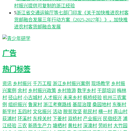
村振兴提供可复制的浙江经验
5
浙江省交通运输厅等七部门印发《关于加快推进农村客
货邮融合发展三年行动方案（2025-2027年）》，加快推
进农村客货邮融合发展
广告
热门标签
资讯
乡村振兴
千万工程
浙江乡村振兴案例
现场教学
乡村振
兴案例
余村
乡村振兴政策
乡村旅游
数字乡村
干部培训
梅林
村
径山村
小古城村
人才振兴
未来乡村
枫桥经验
杭州三农案
例
组织振兴
鲁家村
浙江考察路线
基层治理
桑园地村
东衡村
新宇村
五四村
文化振兴
活动
脱贫攻坚
航民村
横一村
青山村
荻浦村
环溪村
东梓关村
下姜村
双桥村
产业振兴
民宿经济
浦
江经验
三农
新质生产力
塘栖村
黄杜村
深澳村
劳岭村
大竹园