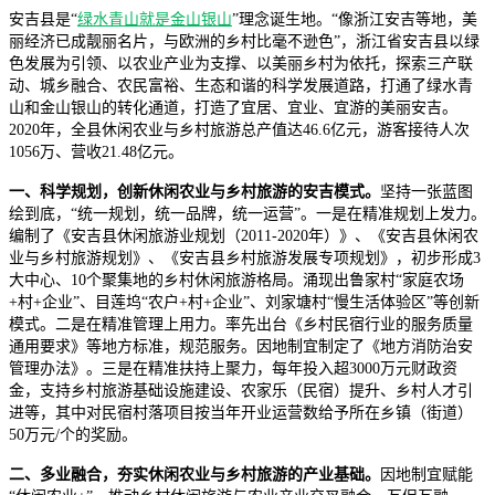
安吉县是“
绿水青山就是金山银山
”理念诞生地。“像浙江安吉等地，美
丽经济已成靓丽名片，与欧洲的乡村比毫不逊色”，浙江省安吉县以绿
色发展为引领、以农业产业为支撑、以美丽乡村为依托，探索三产联
动、城乡融合、农民富裕、生态和谐的科学发展道路，打通了绿水青
山和金山银山的转化通道，打造了宜居、宜业、宜游的美丽安吉。
2020年，全县休闲农业与乡村旅游总产值达46.6亿元，游客接待人次
1056万、营收21.48亿元。
一、科学规划，创新休闲农业与乡村旅游的安吉模式。
坚持一张蓝图
绘到底，“统一规划，统一品牌，统一运营”。一是在精准规划上发力。
编制了《安吉县休闲旅游业规划（2011-2020年）》、《安吉县休闲农
业与乡村旅游规划》、《安吉县乡村旅游发展专项规划》，初步形成3
大中心、10个聚集地的乡村休闲旅游格局。涌现出鲁家村“家庭农场
+村+企业”、目莲坞“农户+村+企业”、刘家塘村“慢生活体验区”等创新
模式。二是在精准管理上用力。率先出台《乡村民宿行业的服务质量
通用要求》等地方标准，规范服务。因地制宜制定了《地方消防治安
管理办法》。三是在精准扶持上聚力，每年投入超3000万元财政资
金，支持乡村旅游基础设施建设、农家乐（民宿）提升、乡村人才引
进等，其中对民宿村落项目按当年开业运营数给予所在乡镇（街道）
50万元/个的奖励。
二、多业融合，夯实休闲农业与乡村旅游的产业基础。
因地制宜赋能