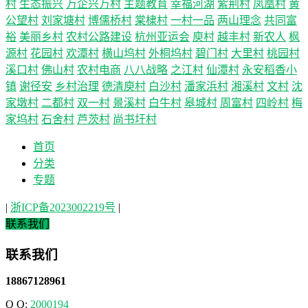
村
生态振兴
万企兴万村
主题教育
幸福河湖
紫荆村
凤凰村
黄
公望村
刘家塘村
博儒桥村
棠棣村
一村一品
两山理念
共同富
裕
美丽乡村
农村公路建设
杭州亚运会
庾村
越丰村
新农人
枫
源村
花园村
欢潭村
横山坞村
外桐坞村
碧门村
大里村
桃园村
溪口村
佛山村
农村电商
八八战略
之江村
仙潭村
永安稻香小
镇
谢径安
乡村治理
德清庾村
白沙村
潘家浜村
湘溪村
文村
沈
家墩村
二都村
双一村
景溪村
白牛村
皋城村
周富村
四岭村
梅
家坞村
石舍村
芦茨村
尚书圩村
首页
分类
专题
|
浙ICP备2023002219号
|
联系我们
联系我们
18867128961
Q Q:
2000194