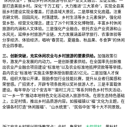
“休闲农业+”，推动乡村休闲旅游与农业产业交叉融合、互促互融。一
是打造美丽乡村。深化“千万工程”，大力推进“三大革命”，实现全县美
丽乡村建设实现全覆盖，打造县域大景区。二是厚植文化底蕴。注重
农耕文明、田园风光、村落建筑、乡村生活等乡土元素保护，强化经
营乡愁、经营文化理念，建立了26个村落文化博物馆，丰富乡村休闲
旅游的内涵和人文体验。三是强化产业融合。依托农业产业资源和山
水风光，延伸乡村旅游产业链，大力发展涵盖研学旅行、农事体验等
分享经济、体验经济，唱响“春赏花、夏嬉鱼、秋品果、冬食笋”的休闲
农业四季歌。
三、创新突破，充实休闲农业与乡村旅游的要素供给。
加强政策引
导，激发产业发展的内动力。一是创新要素供给。在全国率先创新推
出农业产业融合项目建设“标准地”以及农业标准地抵押贷款等等举措，
县内农业“标准地”实施主体整体授信额度达5亿元。二是加强人才保
障。组织大咖公开课，鼓励参加行业技能比赛，提升从业者归属感和
荣誉感。广招贤才，开辟专项条款用以奖补旅游人才。三是丰富载体
建设。每年举办“过个安吉年”“畲村三月三”等系列特色乡村节庆活动，
以“一乡一节”推动本地特色文化活动进入旅游市场。在原生态特色基础
上，立足村情，推出乡村品质游内容。如报福镇以“福”文化为主题，在
全镇各村打造“休闲报福”、“山水统里”、“民俗中张”等十大不同景致。
浙江安吉乡村振兴现场教学点：余村、鲁家村、
大竹园村
、黄杜村、