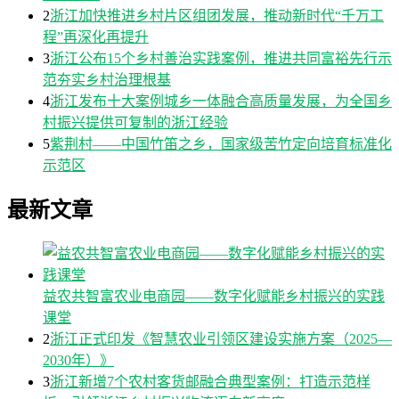
2
浙江加快推进乡村片区组团发展，推动新时代“千万工
程”再深化再提升
3
浙江公布15个乡村善治实践案例，推进共同富裕先行示
范夯实乡村治理根基
4
浙江发布十大案例城乡一体融合高质量发展，为全国乡
村振兴提供可复制的浙江经验
5
紫荆村——中国竹笛之乡，国家级苦竹定向培育标准化
示范区
最新文章
益农共智富农业电商园——数字化赋能乡村振兴的实践
课堂
2
浙江正式印发《智慧农业引领区建设实施方案（2025—
2030年）》
3
浙江新增7个农村客货邮融合典型案例：打造示范样