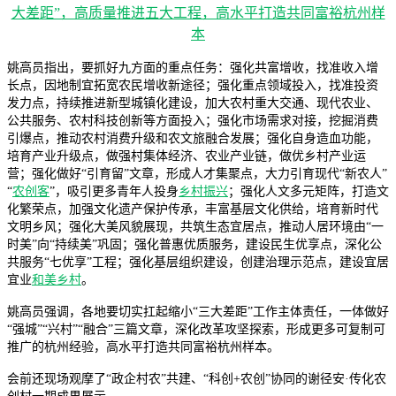
姚高员指出，要抓好九方面的重点任务：强化共富增收，找准收入增
长点，因地制宜拓宽农民增收新途径；强化重点领域投入，找准投资
发力点，持续推进新型城镇化建设，加大农村重大交通、现代农业、
公共服务、农村科技创新等方面投入；强化市场需求对接，挖掘消费
引爆点，推动农村消费升级和农文旅融合发展；强化自身造血功能，
培育产业升级点，做强村集体经济、农业产业链，做优乡村产业运
营；强化做好“引育留”文章，形成人才集聚点，大力引育现代“新农人”
“
农创客
”，吸引更多青年人投身
乡村振兴
；强化人文多元矩阵，打造文
化繁荣点，加强文化遗产保护传承，丰富基层文化供给，培育新时代
文明乡风；强化大美风貌展现，共筑生态宜居点，推动人居环境由“一
时美”向“持续美”巩固；强化普惠优质服务，建设民生优享点，深化公
共服务“七优享”工程；强化基层组织建设，创建治理示范点，建设宜居
宜业
和美乡村
。
姚高员强调，各地要切实扛起缩小“三大差距”工作主体责任，一体做好
“强城”“兴村”“融合”三篇文章，深化改革攻坚探索，形成更多可复制可
推广的杭州经验，高水平打造共同富裕杭州样本。
会前还现场观摩了“政企村农”共建、“科创+农创”协同的谢径安·传化农