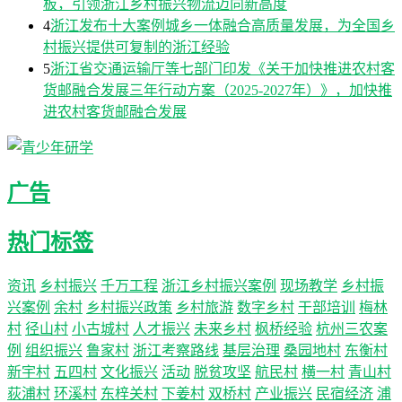
板，引领浙江乡村振兴物流迈向新高度
4
浙江发布十大案例城乡一体融合高质量发展，为全国乡
村振兴提供可复制的浙江经验
5
浙江省交通运输厅等七部门印发《关于加快推进农村客
货邮融合发展三年行动方案（2025-2027年）》，加快推
进农村客货邮融合发展
广告
热门标签
资讯
乡村振兴
千万工程
浙江乡村振兴案例
现场教学
乡村振
兴案例
余村
乡村振兴政策
乡村旅游
数字乡村
干部培训
梅林
村
径山村
小古城村
人才振兴
未来乡村
枫桥经验
杭州三农案
例
组织振兴
鲁家村
浙江考察路线
基层治理
桑园地村
东衡村
新宇村
五四村
文化振兴
活动
脱贫攻坚
航民村
横一村
青山村
荻浦村
环溪村
东梓关村
下姜村
双桥村
产业振兴
民宿经济
浦