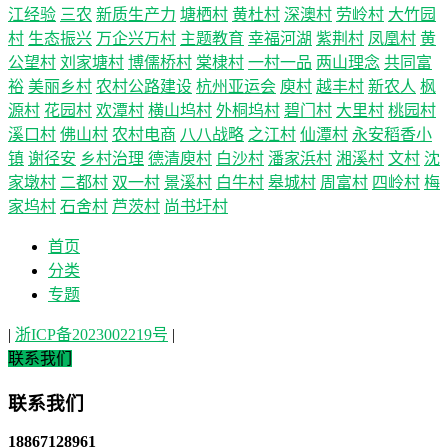
江经验
三农
新质生产力
塘栖村
黄杜村
深澳村
劳岭村
大竹园
村
生态振兴
万企兴万村
主题教育
幸福河湖
紫荆村
凤凰村
黄
公望村
刘家塘村
博儒桥村
棠棣村
一村一品
两山理念
共同富
裕
美丽乡村
农村公路建设
杭州亚运会
庾村
越丰村
新农人
枫
源村
花园村
欢潭村
横山坞村
外桐坞村
碧门村
大里村
桃园村
溪口村
佛山村
农村电商
八八战略
之江村
仙潭村
永安稻香小
镇
谢径安
乡村治理
德清庾村
白沙村
潘家浜村
湘溪村
文村
沈
家墩村
二都村
双一村
景溪村
白牛村
皋城村
周富村
四岭村
梅
家坞村
石舍村
芦茨村
尚书圩村
首页
分类
专题
|
浙ICP备2023002219号
|
联系我们
联系我们
18867128961