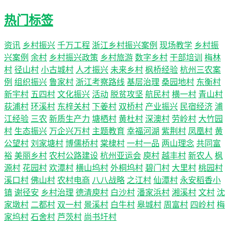
热门标签
资讯
乡村振兴
千万工程
浙江乡村振兴案例
现场教学
乡村振
兴案例
余村
乡村振兴政策
乡村旅游
数字乡村
干部培训
梅林
村
径山村
小古城村
人才振兴
未来乡村
枫桥经验
杭州三农案
例
组织振兴
鲁家村
浙江考察路线
基层治理
桑园地村
东衡村
新宇村
五四村
文化振兴
活动
脱贫攻坚
航民村
横一村
青山村
荻浦村
环溪村
东梓关村
下姜村
双桥村
产业振兴
民宿经济
浦
江经验
三农
新质生产力
塘栖村
黄杜村
深澳村
劳岭村
大竹园
村
生态振兴
万企兴万村
主题教育
幸福河湖
紫荆村
凤凰村
黄
公望村
刘家塘村
博儒桥村
棠棣村
一村一品
两山理念
共同富
裕
美丽乡村
农村公路建设
杭州亚运会
庾村
越丰村
新农人
枫
源村
花园村
欢潭村
横山坞村
外桐坞村
碧门村
大里村
桃园村
溪口村
佛山村
农村电商
八八战略
之江村
仙潭村
永安稻香小
镇
谢径安
乡村治理
德清庾村
白沙村
潘家浜村
湘溪村
文村
沈
家墩村
二都村
双一村
景溪村
白牛村
皋城村
周富村
四岭村
梅
家坞村
石舍村
芦茨村
尚书圩村