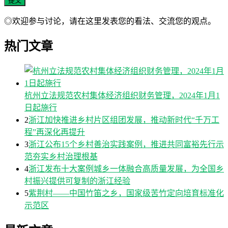
◎欢迎参与讨论，请在这里发表您的看法、交流您的观点。
热门文章
杭州立法规范农村集体经济组织财务管理，2024年1月1
日起施行
2
浙江加快推进乡村片区组团发展，推动新时代“千万工
程”再深化再提升
3
浙江公布15个乡村善治实践案例，推进共同富裕先行示
范夯实乡村治理根基
4
浙江发布十大案例城乡一体融合高质量发展，为全国乡
村振兴提供可复制的浙江经验
5
紫荆村——中国竹笛之乡，国家级苦竹定向培育标准化
示范区