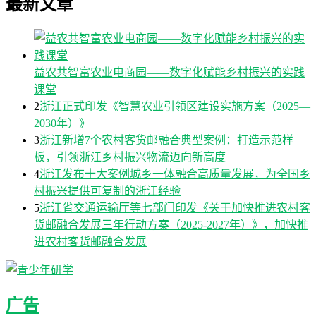
最新文章
益农共智富农业电商园——数字化赋能乡村振兴的实践
课堂
2
浙江正式印发《智慧农业引领区建设实施方案（2025—
2030年）》
3
浙江新增7个农村客货邮融合典型案例：打造示范样
板，引领浙江乡村振兴物流迈向新高度
4
浙江发布十大案例城乡一体融合高质量发展，为全国乡
村振兴提供可复制的浙江经验
5
浙江省交通运输厅等七部门印发《关于加快推进农村客
货邮融合发展三年行动方案（2025-2027年）》，加快推
进农村客货邮融合发展
广告