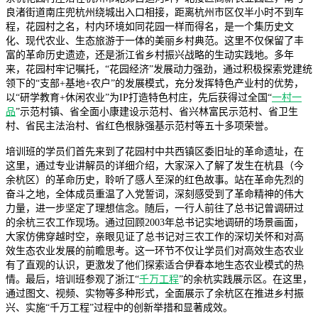
良渚街道南庄兜杭州绕城出入口相接，距离杭州市区仅半小时不到车
程，花园村之名，村内环境如同花园一样而得名，是一个集历史文
化、现代农业、生态旅游于一体的美丽乡村典范。这里不仅保留了丰
富的革命历史遗迹，还是浙江省乡村振兴战略的生动实践地。多年
来，花园村牢记嘱托，“花园经济”发展动力强劲，通过积极探索党建统
领下的“支部+基地+农户”的发展模式，充分发挥特色产业村的优势，
以“研学教育+休闲农业”为IP打造特色村庄，先后获得过全国“
一村一
品
”示范村镇、省全面小康建设示范村、省兴林富民示范村、省卫生
村、省民主法治村、省红色根脉强基示范村等五十多项荣誉。
培训班的学员们首先来到了花园村中共西镇区委旧址的革命遗址，在
这里，通过专业讲解员的详细介绍，大家深入了解了发生在杭县（今
余杭区）的革命历史，聆听了感人至深的红色故事。站在革命先烈的
奋斗之地，全体成员重温了入党誓词，深刻感受到了革命精神的伟大
力量，进一步坚定了理想信念。随后，一行人前往了总书记曾调研过
的余杭三农工作现场。通过回顾2003年总书记实地调研的场景画面，
大家仿佛穿越时空，亲眼见证了总书记对三农工作的深切关怀和对高
效生态农业发展的前瞻思考。这一环节不仅让学员们对高效生态农业
有了直观的认识，更激发了他们探索适合伊春本地生态农业模式的热
情。最后，培训班参观了浙江“
千万工程
”的余杭实践展示区。在这里，
通过图文、视频、实物等多种形式，全面展示了余杭区在推进乡村振
兴、实施“千万工程”过程中的创新举措和显著成效。