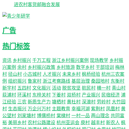
进农村客货邮融合发展
广告
热门标签
资讯
乡村振兴
千万工程
浙江乡村振兴案例
现场教学
乡村振
兴案例
余村
乡村振兴政策
乡村旅游
数字乡村
干部培训
梅林
村
径山村
小古城村
人才振兴
未来乡村
枫桥经验
杭州三农案
例
组织振兴
鲁家村
浙江考察路线
基层治理
桑园地村
东衡村
新宇村
五四村
文化振兴
活动
脱贫攻坚
航民村
横一村
青山村
荻浦村
环溪村
东梓关村
下姜村
双桥村
产业振兴
民宿经济
浦
江经验
三农
新质生产力
塘栖村
黄杜村
深澳村
劳岭村
大竹园
村
生态振兴
万企兴万村
主题教育
幸福河湖
紫荆村
凤凰村
黄
公望村
刘家塘村
博儒桥村
棠棣村
一村一品
两山理念
共同富
裕
美丽乡村
农村公路建设
杭州亚运会
庾村
越丰村
新农人
枫