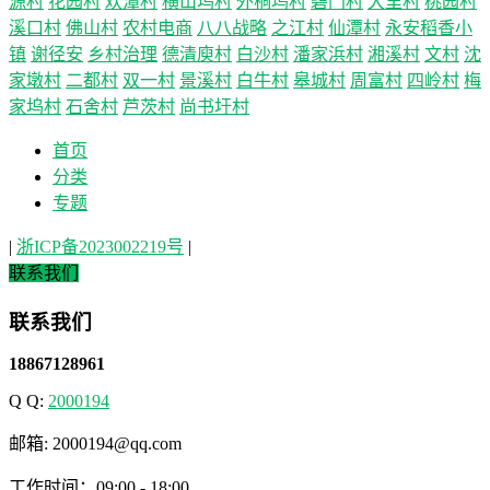
源村
花园村
欢潭村
横山坞村
外桐坞村
碧门村
大里村
桃园村
溪口村
佛山村
农村电商
八八战略
之江村
仙潭村
永安稻香小
镇
谢径安
乡村治理
德清庾村
白沙村
潘家浜村
湘溪村
文村
沈
家墩村
二都村
双一村
景溪村
白牛村
皋城村
周富村
四岭村
梅
家坞村
石舍村
芦茨村
尚书圩村
首页
分类
专题
|
浙ICP备2023002219号
|
联系我们
联系我们
18867128961
Q Q:
2000194
邮箱: 2000194@qq.com
工作时间：09:00 - 18:00