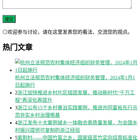
◎欢迎参与讨论，请在这里发表您的看法、交流您的观点。
热门文章
杭州立法规范农村集体经济组织财务管理，2024年1月1
日起施行
2
浙江加快推进乡村片区组团发展，推动新时代“千万工
程”再深化再提升
3
浙江公布15个乡村善治实践案例，推进共同富裕先行示
范夯实乡村治理根基
4
浙江发布十大案例城乡一体融合高质量发展，为全国乡
村振兴提供可复制的浙江经验
5
紫荆村——中国竹笛之乡，国家级苦竹定向培育标准化