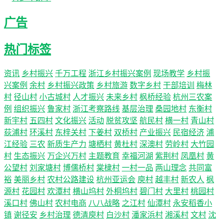
广告
热门标签
资讯
乡村振兴
千万工程
浙江乡村振兴案例
现场教学
乡村振
兴案例
余村
乡村振兴政策
乡村旅游
数字乡村
干部培训
梅林
村
径山村
小古城村
人才振兴
未来乡村
枫桥经验
杭州三农案
例
组织振兴
鲁家村
浙江考察路线
基层治理
桑园地村
东衡村
新宇村
五四村
文化振兴
活动
脱贫攻坚
航民村
横一村
青山村
荻浦村
环溪村
东梓关村
下姜村
双桥村
产业振兴
民宿经济
浦
江经验
三农
新质生产力
塘栖村
黄杜村
深澳村
劳岭村
大竹园
村
生态振兴
万企兴万村
主题教育
幸福河湖
紫荆村
凤凰村
黄
公望村
刘家塘村
博儒桥村
棠棣村
一村一品
两山理念
共同富
裕
美丽乡村
农村公路建设
杭州亚运会
庾村
越丰村
新农人
枫
源村
花园村
欢潭村
横山坞村
外桐坞村
碧门村
大里村
桃园村
溪口村
佛山村
农村电商
八八战略
之江村
仙潭村
永安稻香小
镇
谢径安
乡村治理
德清庾村
白沙村
潘家浜村
湘溪村
文村
沈