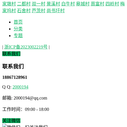
家墩村
二都村
双一村
景溪村
白牛村
皋城村
周富村
四岭村
梅
家坞村
石舍村
芦茨村
尚书圩村
首页
分类
专题
|
浙ICP备2023002219号
|
联系我们
联系我们
18867128961
Q Q:
2000194
邮箱: 2000194@qq.com
工作时间：09:00 - 18:00
关注微信