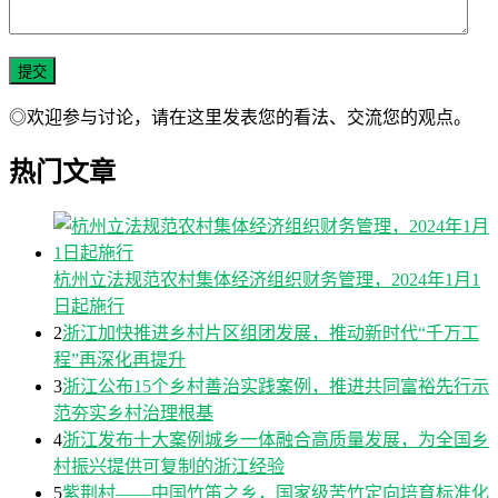
◎欢迎参与讨论，请在这里发表您的看法、交流您的观点。
热门文章
杭州立法规范农村集体经济组织财务管理，2024年1月1
日起施行
2
浙江加快推进乡村片区组团发展，推动新时代“千万工
程”再深化再提升
3
浙江公布15个乡村善治实践案例，推进共同富裕先行示
范夯实乡村治理根基
4
浙江发布十大案例城乡一体融合高质量发展，为全国乡
村振兴提供可复制的浙江经验
5
紫荆村——中国竹笛之乡，国家级苦竹定向培育标准化