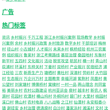
广告
热门标签
资讯
乡村振兴
千万工程
浙江乡村振兴案例
现场教学
乡村振
兴案例
余村
乡村振兴政策
乡村旅游
数字乡村
干部培训
梅林
村
径山村
小古城村
人才振兴
未来乡村
枫桥经验
杭州三农案
例
组织振兴
鲁家村
浙江考察路线
基层治理
桑园地村
东衡村
新宇村
五四村
文化振兴
活动
脱贫攻坚
航民村
横一村
青山村
荻浦村
环溪村
东梓关村
下姜村
双桥村
产业振兴
民宿经济
浦
江经验
三农
新质生产力
塘栖村
黄杜村
深澳村
劳岭村
大竹园
村
生态振兴
万企兴万村
主题教育
幸福河湖
紫荆村
凤凰村
黄
公望村
刘家塘村
博儒桥村
棠棣村
一村一品
两山理念
共同富
裕
美丽乡村
农村公路建设
杭州亚运会
庾村
越丰村
新农人
枫
源村
花园村
欢潭村
横山坞村
外桐坞村
碧门村
大里村
桃园村
溪口村
佛山村
农村电商
八八战略
之江村
仙潭村
永安稻香小
镇
谢径安
乡村治理
德清庾村
白沙村
潘家浜村
湘溪村
文村
沈