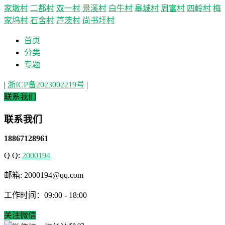
家墩村
二都村
双一村
景溪村
白牛村
皋城村
周富村
四岭村
梅
家坞村
石舍村
芦茨村
尚书圩村
首页
分类
专题
|
浙ICP备2023002219号
|
联系我们
联系我们
18867128961
Q Q:
2000194
邮箱: 2000194@qq.com
工作时间：09:00 - 18:00
关注微信