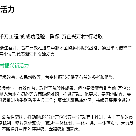
新活力
千万工程”的成功经验，确保“万企兴万村”行动取…
浙江召开，旨在高效推进东中部地区的乡村振兴战略，通过学习借鉴“千
领导李立飞代表浙江作交流发言。
环境改善、农民增收等，为乡村振兴提供了有益的参考和借鉴。
积极参与、有效作为，取得了阶段性成果，但也要清醒看到当前“万企兴
、以人为本守初心等方面破解难题，推进行动。他要求，要因地制宜、突
继续推进执委联系重点县工作；聚焦边疆民族地区，持续开展民企进边
、公益性帮扶，推动形成浙江“万企兴万村”行动面上推进、点上开花的良
机制，坚持系统观念，通过“一体谋划、一体推进、一体落实”，大力发
，不断提升村民的获得感、幸福感和满意度。