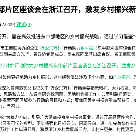
中部片区座谈会在浙江召开，激发乡村振兴
(22209)
评论(0)
召开，旨在高效推进东中部地区的乡村振兴战略，通过学习借鉴“
市工商联协办的全国“
万企兴万村
”行动助力
乡村振兴
东中部片区座谈会在
商联副主席方光华，省政协党组成员、副主席陈擎苍出席会议。省工商联
讨如何更好地助力乡村振兴。这些经验做法涉及多个方面，如
产业振兴
、
业深入贯彻落实总书记关于“万企兴万村”行动重要指示精神，大力推进、
念、思路和方法，从调查研究找问题、因地制宜推工作、典型引路抓落实
步探索不同区域参与行动的目标和方式；聚焦国家乡村振兴重点帮扶县，
力、号召力。
农”为着力方向，引导广大浙商投身乡村振兴事业，通过开展经营性合作
批可看可学的典型。下步将强化目标导向、问题导向，进一步完善协作共享
兴万村”工作纵深开展，激发浙江乡村发展新活力，让村庄更美、村民更富