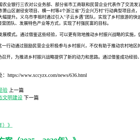
农业银行三农对公业务部、部分省市工商联和民营企业代表作了交流发言。
市萧山区谢径安项目、横一村等4个浙江省“万企兴万村”行动典型项目点
大幅提升。义乌市李祖村通过引入“子云乡遇”团队，实现了乡村旅游的快
经营团队、发展特色产业等方式，实现了村强民富的目标。
发展模式。通过借鉴这些经验，可以更有效地推动乡村振兴战略的实施，
。这一行动通过鼓励民营企业积极参与乡村振兴，不仅有助于推动农村地区
成功召开，为推进乡村振兴战略提供了新的动力和思路。通过借鉴成功经验
w.xccyzx.com/news/636.html
经验
上一篇
态文明建设
下一篇