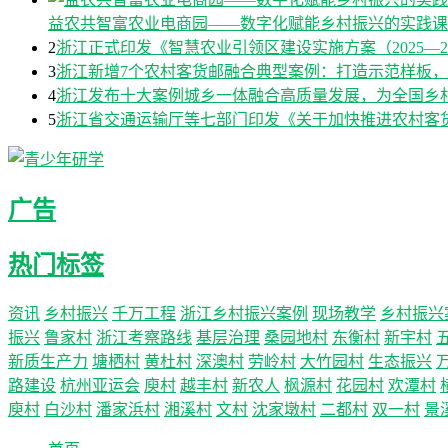
益农共智富农业电商园——数字化赋能乡村振兴的实践课
2
浙江正式印发《智慧农业引领区建设实施方案（2025—2
3
浙江新增7个农村客货邮融合典型案例：打造示范样板
4
浙江发布十大案例城乡一体融合高质量发展，为全国乡
5
浙江省交通运输厅等七部门印发《关于加快推进农村客货邮
广告
热门标签
资讯
乡村振兴
千万工程
浙江乡村振兴案例
现场教学
乡村振兴
振兴
鲁家村
浙江考察路线
基层治理
桑园地村
东衡村
新宇村
新质生产力
塘栖村
黄杜村
深澳村
劳岭村
大竹园村
生态振兴
路建设
杭州亚运会
庾村
越丰村
新农人
枫源村
花园村
欢潭村
庾村
白沙村
潘家浜村
湘溪村
文村
沈家墩村
二都村
双一村
景