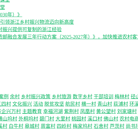
堂
030年）》
，引领浙江乡村振兴物流迈向新高度
村振兴提供可复制的浙江经验
融合发展三年行动方案（2025-2027年）》，加快推进农村
案例
余村
乡村振兴政策
乡村旅游
数字乡村
干部培训
梅林村
径
五四村
文化振兴
活动
脱贫攻坚
航民村
横一村
青山村
荻浦村
环
万企兴万村
主题教育
幸福河湖
紫荆村
凤凰村
黄公望村
刘家塘村
横山坞村
外桐坞村
碧门村
大里村
桃园村
溪口村
佛山村
农村电
溪村
白牛村
皋城村
周富村
四岭村
梅家坞村
石舍村
芦茨村
尚书