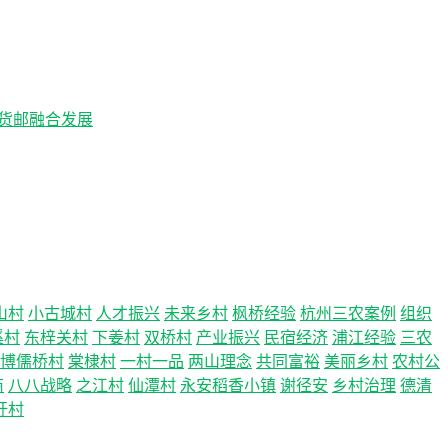
客货邮融合发展
山村
小古城村
人才振兴
未来乡村
枫桥经验
杭州三农案例
组织
溪村
东梓关村
下姜村
双桥村
产业振兴
民宿经济
浦江经验
三农
博儒桥村
棠棣村
一村一品
两山理念
共同富裕
美丽乡村
农村公
商
八八战略
之江村
仙潭村
永安稻香小镇
谢径安
乡村治理
德清
圩村