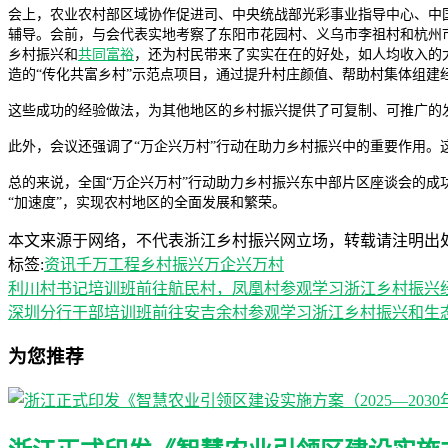
会上，农业农村部区域协作促进司、中央统战部光彩事业指导中心、中国
辅导。会前，与会代表实地考察了东阳市花园村、义乌市李祖村和杭州
乡村振兴和
共同富裕
，还为村民带来了实实在在的好处，如人均收入的
造的“传化共富乡村”示范点项目，通过提升村庄颜值、帮助村集体组建
这些成功的经验做法，为其他地区的乡村振兴提供了可复制、可推广的
此外，会议还强调了“万企兴万村”行动在助力乡村振兴中的重要作用
总的来说，全国“万企兴万村”行动助力乡村振兴东中部片区座谈会的
“加速度”，实现农村地区的全面发展和繁荣。
本文来源于网络，不代表浙江乡村振兴网立场，转载请注明出处：https://ww
标签:
资讯
千万工程
乡村振兴
万企兴万村
利川村书记培训班前往航民村，凤凰村参观学习浙江乡村振兴
深圳分行干部培训班前往安吉余村参观学习浙江乡村振兴和生
为您推荐