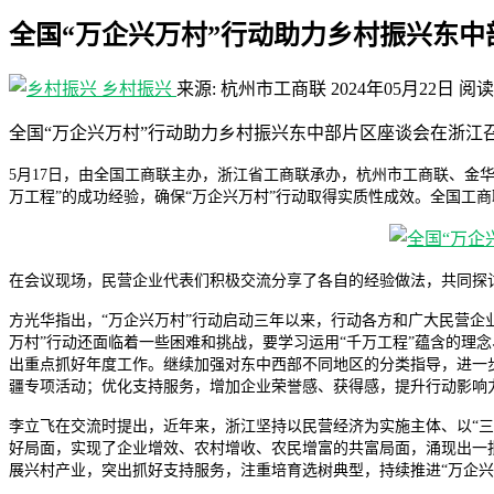
全国“万企兴万村”行动助力乡村振兴东
乡村振兴
来源: 杭州市工商联
2024年05月22日
阅读
全国“万企兴万村”行动助力乡村振兴东中部片区座谈会在浙江
5月17日，由全国工商联主办，浙江省工商联承办，杭州市工商联、金华
万工程”的成功经验，确保“万企兴万村”行动取得实质性成效。全国工
在会议现场，民营企业代表们积极交流分享了各自的经验做法，共同探
方光华指出，“万企兴万村”行动启动三年以来，行动各方和广大民营企
万村”行动还面临着一些困难和挑战，要学习运用“千万工程”蕴含的理
出重点抓好年度工作。继续加强对东中西部不同地区的分类指导，进一
疆专项活动；优化支持服务，增加企业荣誉感、获得感，提升行动影响
李立飞在交流时提出，近年来，浙江坚持以民营经济为实施主体、以“三
好局面，实现了企业增效、农村增收、农民增富的共富局面，涌现出一
展兴村产业，突出抓好支持服务，注重培育选树典型，持续推进“万企