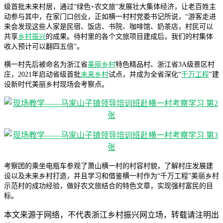
级首批未来村居，通过“绿色+农文旅”发展壮大集体经济，让老百姓主
动参与其中，在家门口创业，正如横一村村党委书记所说，“游客走进
来会发现这些人家是民宿、饭店、书院、咖啡馆、奶茶店，村民可以
共享
乡村振兴
的成果。待村里的各个文旅项目建成后，我们的村集体
收入预计可以翻四五倍”。
横一村先后被命名为浙江省
美丽乡村
特色精品村、浙江省3A级景区村
庄，2021年启动省级首批
未来乡村
试点，并成为全省深化“
千万工程
”建
设新时代美丽乡村现场会考察点。
考察团的乘坐电瓶车参观了萧山横一村的村容村貌，了解村庄发展建
设以及未来乡村打造，并且学习和借鉴横一村作为“千万工程”美丽乡村
示范村的成功经验，做好农文旅结合的特色文章，实现强村富民的目
标。
本文来源于网络，不代表浙江乡村振兴网立场，转载请注明出