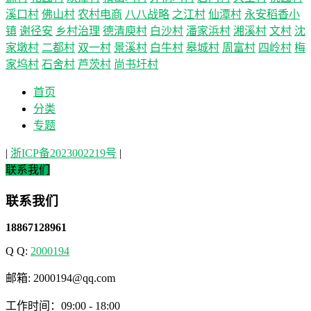
溪口村
佛山村
农村电商
八八战略
之江村
仙潭村
永安稻香小
镇
谢径安
乡村治理
德清庾村
白沙村
潘家浜村
湘溪村
文村
沈
家墩村
二都村
双一村
景溪村
白牛村
皋城村
周富村
四岭村
梅
家坞村
石舍村
芦茨村
尚书圩村
首页
分类
专题
|
浙ICP备2023002219号
|
联系我们
联系我们
18867128961
Q Q:
2000194
邮箱: 2000194@qq.com
工作时间：09:00 - 18:00