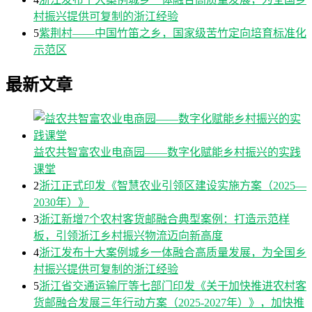
村振兴提供可复制的浙江经验
5
紫荆村——中国竹笛之乡，国家级苦竹定向培育标准化
示范区
最新文章
益农共智富农业电商园——数字化赋能乡村振兴的实践
课堂
2
浙江正式印发《智慧农业引领区建设实施方案（2025—
2030年）》
3
浙江新增7个农村客货邮融合典型案例：打造示范样
板，引领浙江乡村振兴物流迈向新高度
4
浙江发布十大案例城乡一体融合高质量发展，为全国乡
村振兴提供可复制的浙江经验
5
浙江省交通运输厅等七部门印发《关于加快推进农村客
货邮融合发展三年行动方案（2025-2027年）》，加快推