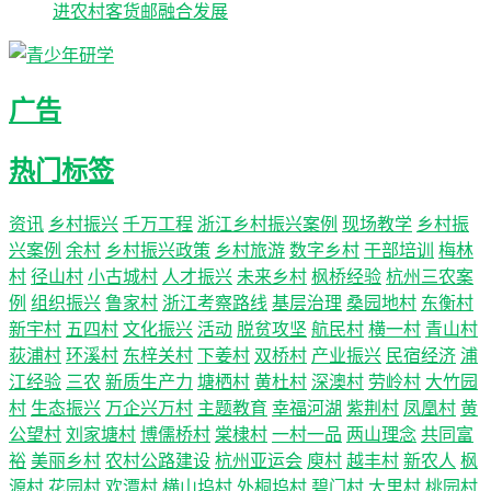
进农村客货邮融合发展
广告
热门标签
资讯
乡村振兴
千万工程
浙江乡村振兴案例
现场教学
乡村振
兴案例
余村
乡村振兴政策
乡村旅游
数字乡村
干部培训
梅林
村
径山村
小古城村
人才振兴
未来乡村
枫桥经验
杭州三农案
例
组织振兴
鲁家村
浙江考察路线
基层治理
桑园地村
东衡村
新宇村
五四村
文化振兴
活动
脱贫攻坚
航民村
横一村
青山村
荻浦村
环溪村
东梓关村
下姜村
双桥村
产业振兴
民宿经济
浦
江经验
三农
新质生产力
塘栖村
黄杜村
深澳村
劳岭村
大竹园
村
生态振兴
万企兴万村
主题教育
幸福河湖
紫荆村
凤凰村
黄
公望村
刘家塘村
博儒桥村
棠棣村
一村一品
两山理念
共同富
裕
美丽乡村
农村公路建设
杭州亚运会
庾村
越丰村
新农人
枫
源村
花园村
欢潭村
横山坞村
外桐坞村
碧门村
大里村
桃园村