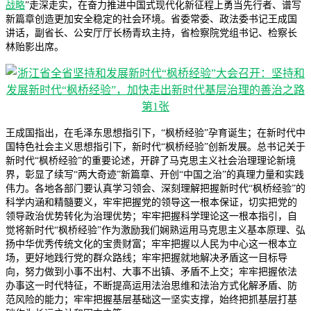
战略
”走深走实，在奋力推进中国式现代化新征程上勇当先行者、谱写
新篇章创造更加安全稳定的社会环境。省委常委、政法委书记王成国
讲话，副省长、公安厅厅长杨青玖主持，省检察院党组书记、检察长
林贻影出席。
王成国指出，在毛泽东思想指引下，“枫桥经验”孕育诞生；在新时代中
国特色社会主义思想指引下，新时代“枫桥经验”创新发展。总书记关于
新时代“枫桥经验”的重要论述，开辟了马克思主义社会治理理论新境
界，彰显了续写“两大奇迹”新篇章、开创“中国之治”的真理力量和实践
伟力。各地各部门要认真学习领会、深刻理解把握新时代“枫桥经验”的
科学内涵和精髓要义，牢牢把握党的领导这一根本保证，切实把党的
领导政治优势转化为治理优势；牢牢把握科学理论这一根本指引，自
觉将新时代“枫桥经验”作为激励我们娴熟运用马克思主义基本原理、弘
扬中华优秀传统文化的宝贵财富；牢牢把握以人民为中心这一根本立
场，更好地践行党的群众路线；牢牢把握就地解决矛盾这一目标导
向，努力做到小事不出村、大事不出镇、矛盾不上交；牢牢把握依法
办事这一时代特征，不断提高运用法治思维和法治方式化解矛盾、防
范风险的能力；牢牢把握基层基础这一坚实支撑，始终把抓基层打基