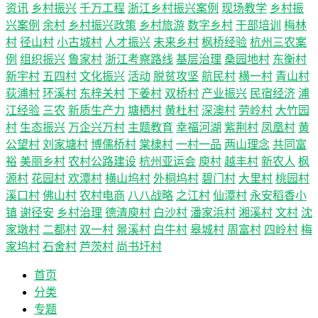
资讯
乡村振兴
千万工程
浙江乡村振兴案例
现场教学
乡村振
兴案例
余村
乡村振兴政策
乡村旅游
数字乡村
干部培训
梅林
村
径山村
小古城村
人才振兴
未来乡村
枫桥经验
杭州三农案
例
组织振兴
鲁家村
浙江考察路线
基层治理
桑园地村
东衡村
新宇村
五四村
文化振兴
活动
脱贫攻坚
航民村
横一村
青山村
荻浦村
环溪村
东梓关村
下姜村
双桥村
产业振兴
民宿经济
浦
江经验
三农
新质生产力
塘栖村
黄杜村
深澳村
劳岭村
大竹园
村
生态振兴
万企兴万村
主题教育
幸福河湖
紫荆村
凤凰村
黄
公望村
刘家塘村
博儒桥村
棠棣村
一村一品
两山理念
共同富
裕
美丽乡村
农村公路建设
杭州亚运会
庾村
越丰村
新农人
枫
源村
花园村
欢潭村
横山坞村
外桐坞村
碧门村
大里村
桃园村
溪口村
佛山村
农村电商
八八战略
之江村
仙潭村
永安稻香小
镇
谢径安
乡村治理
德清庾村
白沙村
潘家浜村
湘溪村
文村
沈
家墩村
二都村
双一村
景溪村
白牛村
皋城村
周富村
四岭村
梅
家坞村
石舍村
芦茨村
尚书圩村
首页
分类
专题