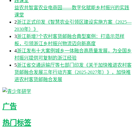
益农共智富农业电商园——数字化赋能乡村振兴的实践
课堂
2
浙江正式印发《智慧农业引领区建设实施方案（2025—
2030年）》
3
浙江新增7个农村客货邮融合典型案例：打造示范样
板，引领浙江乡村振兴物流迈向新高度
4
浙江发布十大案例城乡一体融合高质量发展，为全国乡
村振兴提供可复制的浙江经验
5
浙江省交通运输厅等七部门印发《关于加快推进农村客
货邮融合发展三年行动方案（2025-2027年）》，加快推
进农村客货邮融合发展
广告
热门标签