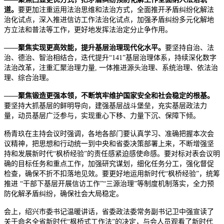
道。
要更加注重运用法治思维和法治方式，全面推开矛盾纠纷化解法
治化试点，深入推进信访工作法治化试点，加强矛盾纠纷多元化解地
方立法和普法等工作，更好地发挥法治定分止争作用。
——聚焦实现更高效能，提升基层治理现代化水平。
要坚持自治、法
治、德治、智治相结合，迭代提升“141”基层治理体系，持续深化数字
法治改革，注重汇聚治理力量, 一体推进源头治理、系统治理、依法治
理、综合治理。
­——聚焦锻造更强本领，不断筑牢维护国家安全和社会稳定的根基。
要坚持大抓基层的鲜明导向，建强基层战斗堡垒，充实基层政法力
量，动员基层广泛参与，实现重心下移、力量下沉、保障下倾。
杨青玖在主持会议时强调，各地各部门要认真学习、准确把握本次会
议精神，把思想和行动统一到中央和省委决策部署上来，不断增强坚
持和发展新时代“枫桥经验”的责任感紧迫感使命感。要对标对表会议明
确的目标任务和重点工作，加强研究谋划，细化任务分工，强化督促
检查，确保不折不扣落地见效。要更好地运用新时代“枫桥经验”，统筹
推进 “干部下基层开展信访工作”“三源治理”等制度机制落实，全力预
防化解矛盾纠纷，确保社会大局稳定。
会上，绍兴市委书记温暖讲话，省委政法委常务副书记卫中强宣读了
关于命名全省新时代“枫桥式工作法”的决定，与会人员观看了新时代