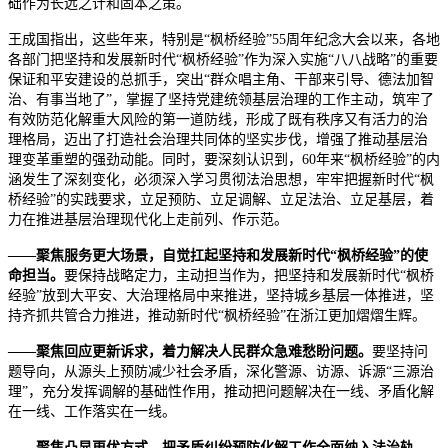
础作为长远之计和固本之策。
王成国指出，这些年来，特别是“枫桥经验”55周年纪念大会以来，各地
各部门把坚持和发展新时代“枫桥经验”作为深入实施“八八战略”的重要
保证和平安建设的总抓手，突出“群众唱主角、干部来引导、德法加智
治、有事当地了”，掌握了坚持党建统领基层治理的工作主动，筑牢了
有效防范化解重大风险的第一道防线，形成了既有秩序又有活力的治
理格局，迈出了打造社会治理共同体的坚实步伐，增强了推动基层治
理变革重塑的强劲动能。同时，要深刻认识到，60年来“枫桥经验”的内
涵发生了深刻变化，必须深入学习贯彻法治思想，牢牢把握新时代“枫
桥经验”的实践要求，立足预防、立足调解、立足法治、立足基层，着
力在推进基层治理现代化上走前列、作示范。
——聚焦服务更大场景，自觉扛起坚持和发展新时代“枫桥经验”的使
命担当。
要保持战略定力，主动担当作为，把坚持和发展新时代“枫桥
经验”放到大平安、大治理格局中来推进，坚持城乡基层一体推进，坚
持齐抓共管合力推进，推动新时代“枫桥经验”在浙江更加熠熠生辉。
——聚焦回应更新诉求，着力解决人民群众急难愁盼问题。
要坚持问
题导向，从源头上预防减少社会矛盾，深化警源、访源、诉源“三源治
理”，充分发挥调解的基础性作用，推动把问题解决在一线、矛盾化解
在一线、工作落实在一线。
——聚焦凸显更优方式，把矛盾纠纷预防化解工作全面纳入法治轨