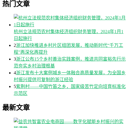
热门文章
杭州立法规范农村集体经济组织财务管理，2024年1月1
日起施行
2
浙江加快推进乡村片区组团发展，推动新时代“千万工
程”再深化再提升
3
浙江公布15个乡村善治实践案例，推进共同富裕先行示
范夯实乡村治理根基
4
浙江发布十大案例城乡一体融合高质量发展，为全国乡
村振兴提供可复制的浙江经验
5
紫荆村——中国竹笛之乡，国家级苦竹定向培育标准化
示范区
最新文章