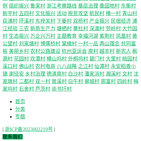
例
组织振兴
鲁家村
浙江考察路线
基层治理
桑园地村
东衡村
新宇村
五四村
文化振兴
活动
脱贫攻坚
航民村
横一村
青山村
荻浦村
环溪村
东梓关村
下姜村
双桥村
产业振兴
民宿经济
浦
江经验
三农
新质生产力
塘栖村
黄杜村
深澳村
劳岭村
大竹园
村
生态振兴
万企兴万村
主题教育
幸福河湖
紫荆村
凤凰村
黄
公望村
刘家塘村
博儒桥村
棠棣村
一村一品
两山理念
共同富
裕
美丽乡村
农村公路建设
杭州亚运会
庾村
越丰村
新农人
枫
源村
花园村
欢潭村
横山坞村
外桐坞村
碧门村
大里村
桃园村
溪口村
佛山村
农村电商
八八战略
之江村
仙潭村
永安稻香小
镇
谢径安
乡村治理
德清庾村
白沙村
潘家浜村
湘溪村
文村
沈
家墩村
二都村
双一村
景溪村
白牛村
皋城村
周富村
四岭村
梅
家坞村
石舍村
芦茨村
尚书圩村
首页
分类
专题
|
浙ICP备2023002219号
|
联系我们