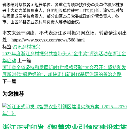
省级结对帮扶各团组长单位、各重点专项帮扶任务牵头单位和乡村振
兴十大助力单位负责人，各团组长单位驻村工作组组长，淳安结对帮
扶团组成员单位负责人，部分山区26县党委或政府分管负责人，各
市、山区26县农业农村局负责人等参加会议。
本文来源于网络，不代表浙江乡村振兴网立场，转载请注明出
处：https://www.xccyzx.com/news/568.html
标签:
资讯
乡村振兴
2023年度浙江乡村振兴共富带头人“金牛奖”评选活动在浙江金
华启动
上一篇
浙江省全省坚持和发展新时代“枫桥经验”大会召开：坚持和发
展新时代“枫桥经验”，加快走出新时代基层治理的善治之路
下一篇
为您推荐
浙江正式印发《智慧农业引领区建设实施