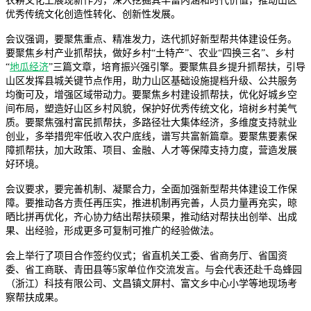
农耕文化上展现新作为，深入挖掘其丰富内涵和时代价值，推动山区
优秀传统文化创造性转化、创新性发展。
会议强调，要聚焦重点、精准发力，迭代抓好新型帮共体建设任务。
要聚焦乡村产业抓帮扶，做好乡村“土特产”、农业“四换三名”、乡村
“
地瓜经济
”三篇文章，培育振兴强引擎。要聚焦县乡提升抓帮扶，引导
山区发挥县城关键节点作用，助力山区基础设施提档升级、公共服务
均衡可及，增强区域带动力。要聚焦乡村建设抓帮扶，优化好城乡空
间布局，塑造好山区乡村风貌，保护好优秀传统文化，培树乡村美气
质。要聚焦强村富民抓帮扶，多路径壮大集体经济，多维度支持就业
创业，多举措兜牢低收入农户底线，谱写共富新篇章。要聚焦要素保
障抓帮扶，加大政策、项目、金融、人才等保障支持力度，营造发展
好环境。
会议要求，要完善机制、凝聚合力，全面加强新型帮共体建设工作保
障。要推动各方责任再压实，推进机制再完善，人员力量再充实，晾
晒比拼再优化，齐心协力结出帮扶硕果，推动结对帮扶出创举、出成
果、出经验，形成更多可复制可推广的经验做法。
会上举行了项目合作签约仪式；省直机关工委、省商务厅、省国资
委、省工商联、青田县等5家单位作交流发言。与会代表还赴千岛蜂园
（浙江）科技有限公司、文昌镇文屏村、富文乡中心小学等地现场考
察帮扶成果。