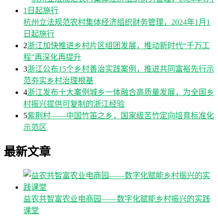
杭州立法规范农村集体经济组织财务管理，2024年1月1
日起施行
2
浙江加快推进乡村片区组团发展，推动新时代“千万工
程”再深化再提升
3
浙江公布15个乡村善治实践案例，推进共同富裕先行示
范夯实乡村治理根基
4
浙江发布十大案例城乡一体融合高质量发展，为全国乡
村振兴提供可复制的浙江经验
5
紫荆村——中国竹笛之乡，国家级苦竹定向培育标准化
示范区
最新文章
益农共智富农业电商园——数字化赋能乡村振兴的实践
课堂