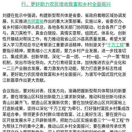
刘捷在批示中强调，构建新型帮共体是省委、省政府着眼区域协调发
展、扎实推进
共同富裕
作出的重大决策部署。实施以来，省委农办、
省乡村振兴局牵头抓总，各地各有关部门协同联动，社会各界广泛参
与，真刀真枪干、真金白银投、真情实意帮，组团式、体系化、创新
性开展结对帮扶工作，有力推动我省山区26县高质量发展。希望大家
深入学习贯彻总书记考察浙江重要讲话精神，特别是关于“
千万工程
”重
要指示精神，聚焦缩小三大差距，聚力乡村产业发展，进一步找准切
口、集成资源、创新举措，深化“一县一团、一村一组、一户一策”帮扶
机制，突出市场化导向，大力引育经营主体，加快推进农业产业化和
一二三产业融合发展，着力激发内生动能，努力打造更多标志性成
果，更好助力农民增收致富和乡村全面振兴，为谱写中国式现代化浙
江新篇章作出更大贡献。
会议指出，要对标对表、找准方向，准确把握新型帮共体帮扶的新要
求。要在增强山区科技创新能力上谋求新突破，推动科技创新与绿水
青山比翼齐飞，塑造山区发展新优势；要在加快促进山区共同富裕上
打造新成果，坚持以深化“千万工程”为牵引，打好强村富民乡村集成改
革组合拳，带领更多农村群众增收致富、过上美好生活；要在提升山
区开放发展水平上开辟新境界，把助力山区实施省委三个“一号工程”作
为帮扶工作的重中之重，推动山区乡村全面振兴；要在赓续传承优秀