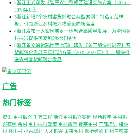
2
浙江正式印发《智慧农业引领区建设实施方案（2025—
2030年）》
3
浙江新增7个农村客货邮融合典型案例：打造示范样
板，引领浙江乡村振兴物流迈向新高度
4
浙江发布十大案例城乡一体融合高质量发展，为全国乡
村振兴提供可复制的浙江经验
5
浙江省交通运输厅等七部门印发《关于加快推进农村客
货邮融合发展三年行动方案（2025-2027年）》，加快推
进农村客货邮融合发展
广告
热门标签
资讯
乡村振兴
千万工程
浙江乡村振兴案例
现场教学
乡村振
兴案例
余村
乡村振兴政策
乡村旅游
数字乡村
干部培训
梅林
村
径山村
小古城村
人才振兴
未来乡村
枫桥经验
杭州三农案