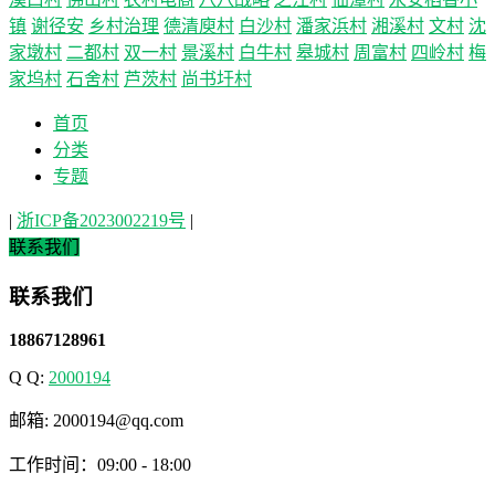
镇
谢径安
乡村治理
德清庾村
白沙村
潘家浜村
湘溪村
文村
沈
家墩村
二都村
双一村
景溪村
白牛村
皋城村
周富村
四岭村
梅
家坞村
石舍村
芦茨村
尚书圩村
首页
分类
专题
|
浙ICP备2023002219号
|
联系我们
联系我们
18867128961
Q Q:
2000194
邮箱: 2000194@qq.com
工作时间：09:00 - 18:00