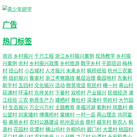
广告
热门标签
资讯
乡村振兴
千万工程
浙江乡村振兴案例
现场教学
乡村振
兴案例
余村
乡村振兴政策
乡村旅游
数字乡村
干部培训
梅林
村
径山村
小古城村
人才振兴
未来乡村
枫桥经验
杭州三农案
例
组织振兴
鲁家村
浙江考察路线
基层治理
桑园地村
东衡村
新宇村
五四村
文化振兴
活动
脱贫攻坚
航民村
横一村
青山村
荻浦村
环溪村
东梓关村
下姜村
双桥村
产业振兴
民宿经济
浦
江经验
三农
新质生产力
塘栖村
黄杜村
深澳村
劳岭村
大竹园
村
生态振兴
万企兴万村
主题教育
幸福河湖
紫荆村
凤凰村
黄
公望村
刘家塘村
博儒桥村
棠棣村
一村一品
两山理念
共同富
裕
美丽乡村
农村公路建设
杭州亚运会
庾村
越丰村
新农人
枫
源村
花园村
欢潭村
横山坞村
外桐坞村
碧门村
大里村
桃园村
溪口村
佛山村
农村电商
八八战略
之江村
仙潭村
永安稻香小