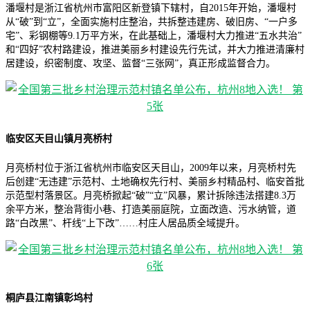
潘堰村是浙江省杭州市富阳区新登镇下辖村，自2015年开始，潘堰村
从“破”到“立”，全面实施村庄整治，共拆整违建房、破旧房、“一户多
宅”、彩钢棚等9.1万平方米，在此基础上，潘堰村大力推进“五水共治”
和“四好”农村路建设，推进美丽乡村建设先行先试，并大力推进清廉村
居建设，织密制度、攻坚、监督“三张网”，真正形成监督合力。
临安区天目山镇月亮桥村
月亮桥村位于浙江省杭州市临安区天目山，2009年以来，月亮桥村先
后创建“无违建”示范村、土地确权先行村、美丽乡村精品村、临安首批
示范型村落景区。月亮桥掀起“破”“立”风暴，累计拆除违法搭建8.3万
余平方米，整治背街小巷、打造美丽庭院，立面改造、污水纳管，道
路“白改黑”、杆线“上下改”……村庄人居品质全域提升。
桐庐县江南镇彰坞村