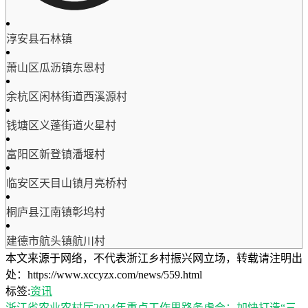
淳安县石林镇
萧山区瓜沥镇东恩村
余杭区闲林街道西溪源村
钱塘区义蓬街道火星村
富阳区新登镇潘堰村
临安区天目山镇月亮桥村
桐庐县江南镇彰坞村
建德市航头镇航川村
本文来源于网络，不代表浙江乡村振兴网立场，转载请注明出
处：https://www.xccyzx.com/news/559.html
标签:
资讯
浙江省农业农村厅2024年重点工作思路务虚会：加快打造“三