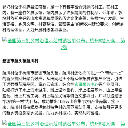
彰坞村位于桐庐县江南镇，是一个有着丰富竹资源的村庄。在村庄
内，有一座竹艺展示馆，馆内展示了许多精美的竹制品，近年来，彰
坞村依托良好的山水资源和厚重的历史文化底蕴，按照“生产发展、生
活宽裕、乡风文明、村容整洁、管理民主”的新农村建设要求，创新乡
村治理体系，大力开展村级各项事业。
建德市航头镇航川村
航川村位于杭州市建德市航头镇，航川村还依托“引进一个 带动一批”
的新乡贤回归聚合效应，从田间地头不断延伸拓展农旅产业链，引进
了远强番茄精品园、童心云农场、综合性
农事服务中心
等产业项目，
陆续打造了水上滨水游乐、滩上湿地垂钓、岸上拓展基地、山上星空
露营、田上共富工坊、村上精品民宿等特色文旅项目，并以打造建德
“民宿第一村”为目标，成功推出“139云山宿集”民宿产业品牌，接下
来，航川村将持续发挥统战特色村的示范带动作用，支持和引导更多
的新乡贤投身家乡发展，助力乡村振兴、实现共同富裕。