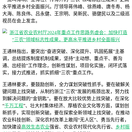
水平推进乡村全面振兴。厅领导蒋伟峰、徐燕峰、唐冬寿、杨
大海、陈良伟、吕永健、王宗明、吴新民、骆健民以及二级巡
视员在会上发言。
王通林指出，要突出“奋进突破、深化提升、巩固拓展”主基
调，总结提炼制度机制成果，坚持“主动想、重点干、善沟
通、出经验”工作理念，创新性谋划，项目化实施，闭环式落
实，接力式推进，抓实抓细“三农”重点工作。
王通林要求，要鼓励创新，全力谋划突破性抓手。要在破解关
键问题上找突破，从制约浙江“三农”发展的瓶颈出发，努力找
到解决问题的“金钥匙”。要在放大比较优势上找突破，在深化
“
千万工程
”、壮大村集体经济、厚植农业文化等方面，谋划创
新抓手，实现创新突破。要在探索全新领域上找突破，在推动
农业科技创新、深化农村改革上敢闯“无人区”、勇当先行者，
加快建设
高效生态农业
强省、农业农村现代化先行省、
乡村振