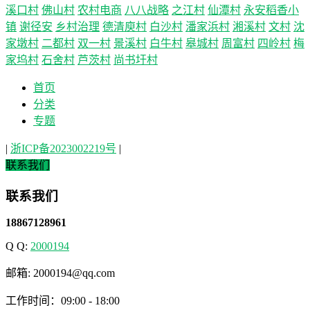
溪口村
佛山村
农村电商
八八战略
之江村
仙潭村
永安稻香小
镇
谢径安
乡村治理
德清庾村
白沙村
潘家浜村
湘溪村
文村
沈
家墩村
二都村
双一村
景溪村
白牛村
皋城村
周富村
四岭村
梅
家坞村
石舍村
芦茨村
尚书圩村
首页
分类
专题
|
浙ICP备2023002219号
|
联系我们
联系我们
18867128961
Q Q:
2000194
邮箱: 2000194@qq.com
工作时间：09:00 - 18:00