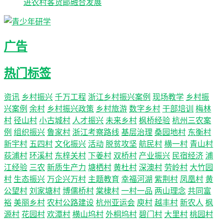
进农村客货邮融合发展
广告
热门标签
资讯
乡村振兴
千万工程
浙江乡村振兴案例
现场教学
乡村振
兴案例
余村
乡村振兴政策
乡村旅游
数字乡村
干部培训
梅林
村
径山村
小古城村
人才振兴
未来乡村
枫桥经验
杭州三农案
例
组织振兴
鲁家村
浙江考察路线
基层治理
桑园地村
东衡村
新宇村
五四村
文化振兴
活动
脱贫攻坚
航民村
横一村
青山村
荻浦村
环溪村
东梓关村
下姜村
双桥村
产业振兴
民宿经济
浦
江经验
三农
新质生产力
塘栖村
黄杜村
深澳村
劳岭村
大竹园
村
生态振兴
万企兴万村
主题教育
幸福河湖
紫荆村
凤凰村
黄
公望村
刘家塘村
博儒桥村
棠棣村
一村一品
两山理念
共同富
裕
美丽乡村
农村公路建设
杭州亚运会
庾村
越丰村
新农人
枫
源村
花园村
欢潭村
横山坞村
外桐坞村
碧门村
大里村
桃园村