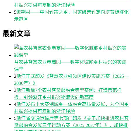
村振兴提供可复制的浙江经验
5
紫荆村——中国竹笛之乡，国家级苦竹定向培育标准化
示范区
最新文章
益农共智富农业电商园——数字化赋能乡村振兴的实践
课堂
2
浙江正式印发《智慧农业引领区建设实施方案（2025—
2030年）》
3
浙江新增7个农村客货邮融合典型案例：打造示范样
板，引领浙江乡村振兴物流迈向新高度
4
浙江发布十大案例城乡一体融合高质量发展，为全国乡
村振兴提供可复制的浙江经验
5
浙江省交通运输厅等七部门印发《关于加快推进农村客
货邮融合发展三年行动方案（2025-2027年）》，加快推