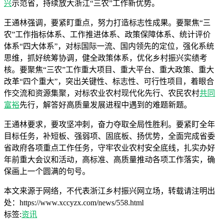
兴
示范省，持续放大浙江“三农”工作新优势。
王通林强调，要紧盯重点，努力打造标志性成果。要聚焦“三
农”工作指标体系、工作推进体系、政策保障体系、统计评价
体系“四大体系”，对标国际一流、国内领先的定位，强化系统
思维，抓好统筹协调，健全政策体系，优化乡村振兴实绩考
核。要聚焦“三农”工作重大项目、重大平台、重大政策、重大
改革“四个重大”，突出关键性、标志性、可行性项目，着眼合
作交流和资源集聚，对标农业农村现代化先行、农民农村
共同
富裕
先行，解答好高质量发展进程中遇到的难题新题。
王通林要求，要攻坚冲刺，奋力夺取全局性胜利。要紧盯全年
目标任务，补短板、强弱项、固底板、扬优势，全面完成省委
省政府各项重点工作任务，守牢农业农村安全底线，扎实办好
年前重大会议和活动，高标准、高质量推动各项工作落实，确
保画上一个圆满的句号。
本文来源于网络，不代表浙江乡村振兴网立场，转载请注明出
处：https://www.xccyzx.com/news/558.html
标签:
资讯