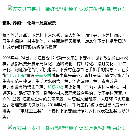
精致“养颜”，让每一处变成景
每到旅游旺季，下姜村山清水秀，游人如织。20年来，下姜村通过开
展生态保护、村庄整治，村庄面貌翻天覆地。2020年下姜村携手周边
村成功创建国家4A级旅游景区。
2003年4月24日，浙江省委书记第一次来到下姜村，见到散乱的山村模
样，就指出要开展布局优化、道路硬化、村庄绿化、路灯亮化、卫生
洁化、河道净化的“六化”建设。下姜村在总书记手把手的指导下，在实
施“
千万工程
”建设
美丽乡村
过程中率先垂范，勇打头阵。通过实施沼气
生态示范村建设、生活污水纳管工程、河道清理工程、农房改造工
程、畜禽养殖污染治理、
垃圾分类
固废处理，全力推进村庄美化、村
道硬化、路灯亮化等一系列农村人居环境综合整治，使下姜村家家户
户的“盆景”汇聚成全村的美丽风景。村容越来越靓丽，人居环境实现重
塑，治理效能飞速提升。2018年4月，“千万工程”被联合国授予最高环
境奖——“地球卫士奖”，下姜村书记姜丽娟作为乡村代表赴颁奖现场领
奖。