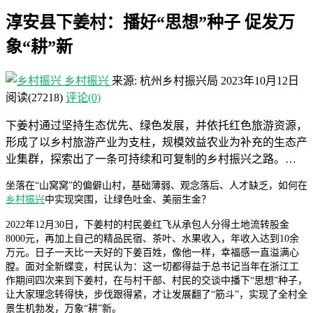
淳安县下姜村：播好“思想”种子 促发万
象“耕”新
乡村振兴
来源: 杭州乡村振兴局
2023年10月12日
阅读
(27218)
评论(0)
下姜村通过坚持生态优先、绿色发展，并依托红色旅游资源，
形成了以乡村旅游产业为支柱，规模效益农业为补充的生态产
业集群，探索出了一条可持续和可复制的乡村振兴之路。…
坐落在“山窝窝”的偏僻山村，基础薄弱、观念落后、人才缺乏，如何在
乡村振兴
中实现突围，让绿色吐金、美丽生金？
2022年12月30日，下姜村的村民姜红飞从承包人分得土地流转股金
8000元，再加上自己的精品民宿、茶叶、水果收入，年收入达到10余
万元。日子一天比一天好的下姜百姓，像他一样，幸福感一直溢满心
膛。面对全新蝶变，村民认为：这一切都得益于总书记当年在浙江工
作期间四次来到下姜村，在与村干部、村民的交谈中播下“思想”种子，
让大家理念转得快，步伐跟得紧，才让发展翻了“筋斗”，实现了全村全
景生机勃发，万象“耕”新。