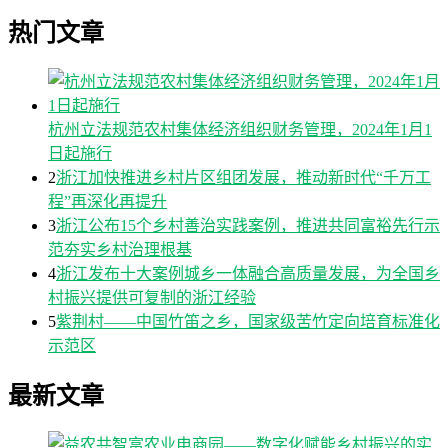
热门文章
杭州立法规范农村集体经济组织财务管理，2024年1月1
日起施行
2
浙江加快推进乡村片区组团发展，推动新时代“千万工
程”再深化再提升
3
浙江公布15个乡村善治实践案例，推进共同富裕先行示
范夯实乡村治理根基
4
浙江发布十大案例城乡一体融合高质量发展，为全国乡
村振兴提供可复制的浙江经验
5
紫荆村——中国竹笛之乡，国家级苦竹定向培育标准化
示范区
最新文章