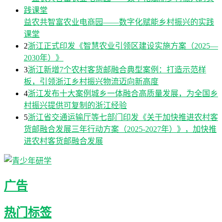
益农共智富农业电商园——数字化赋能乡村振兴的实践
课堂
2
浙江正式印发《智慧农业引领区建设实施方案（2025—
2030年）》
3
浙江新增7个农村客货邮融合典型案例：打造示范样
板，引领浙江乡村振兴物流迈向新高度
4
浙江发布十大案例城乡一体融合高质量发展，为全国乡
村振兴提供可复制的浙江经验
5
浙江省交通运输厅等七部门印发《关于加快推进农村客
货邮融合发展三年行动方案（2025-2027年）》，加快推
进农村客货邮融合发展
广告
热门标签