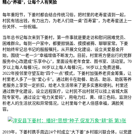
精心“养福”，让每个人有笑脸
每年重阳节，下姜村都会结合传统习俗，把村里的老寿星请到一起，
村民有钱出钱，有力出力，为老人们烧一桌“百寿宴”，为老寿星送上一
份关怀、一份祝福。
当年总书记每次来到下姜村，第一件事就是要走访和慰问困难党员、
困难群众。每到一户家中，都要掀锅盖、摸摸被褥、聊聊家常。下姜
村始终牢记总书记的殷殷嘱托，从开展文化建设、设立关爱基金开
始，围绕“一老一少”幸福增值不断发力。目前，村里将方便出行的党群
服务中心改建成“乐享中心”，里面设有老年食堂、图书室、活动室。70
岁以上每人每餐3元，80岁以上每人每餐2元，90岁以上免费送餐。
2022年按邻里守望互助“四个一点”模式，下姜村加强养老资金筹集，让
村里老人多了一张“爱心卡”。通过刷卡在助餐、助洁、助浴、助医等养
老服务上享受一定折扣，给老人生活带来了更多实惠和便利。村里还
通过数字化建设，设立远程医疗，让村民不出村就可以挂上省城大医
院专家号。通过设立“电力关爱码”，用电力红、黄、绿三色码，监测分
析老人的生活状况和异常情况，让村里每个老人倍感幸福，满脸笑
容。
2019年，下姜村携手周边24个村成立“大下姜”乡村振兴联合体，以党建