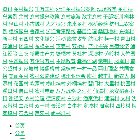
资讯
乡村振兴
千万工程
浙江乡村振兴案例
现场教学
乡村振
兴案例
余村
乡村振兴政策
乡村旅游
数字乡村
干部培训
梅林
村
径山村
小古城村
人才振兴
未来乡村
枫桥经验
杭州三农案
例
组织振兴
鲁家村
浙江考察路线
基层治理
桑园地村
东衡村
新宇村
五四村
文化振兴
活动
脱贫攻坚
航民村
横一村
青山村
荻浦村
环溪村
东梓关村
下姜村
双桥村
产业振兴
民宿经济
浦
江经验
三农
新质生产力
塘栖村
黄杜村
深澳村
劳岭村
大竹园
村
生态振兴
万企兴万村
主题教育
幸福河湖
紫荆村
凤凰村
黄
公望村
刘家塘村
博儒桥村
棠棣村
一村一品
两山理念
共同富
裕
美丽乡村
农村公路建设
杭州亚运会
庾村
越丰村
新农人
枫
源村
花园村
欢潭村
横山坞村
外桐坞村
碧门村
大里村
桃园村
溪口村
佛山村
农村电商
八八战略
之江村
仙潭村
永安稻香小
镇
谢径安
乡村治理
德清庾村
白沙村
潘家浜村
湘溪村
文村
沈
家墩村
二都村
双一村
景溪村
白牛村
皋城村
周富村
四岭村
梅
家坞村
石舍村
芦茨村
尚书圩村
首页
分类