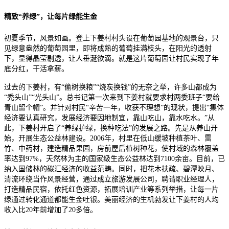
精致“养绿”，让每片绿能生金
初夏季节，风景如画。登上下姜村村头设在葡萄园基地的观景台，只
见绿意盎然的葡萄园里，即将成熟的葡萄挂满枝头，在阳光的透射
下，显得晶莹剔透，让人垂涎欲滴。就是这片葡萄园让村民实现了年
底分红，干活拿薪。
过去的下姜村，有“偷树换粮”“烧炭换钱”的无奈之举，许多山都成为
“秃头山”“光头山”。总书记第一次来到下姜村就要求村两委班子“要给
青山留个帽”。并针对村民“辛苦一年，收获不理想”的现状，提出“集体
经济要认真研究，发展经济要因地制宜，靠山吃山，靠水吃水。”从
此，下姜村开启了“养绿护绿，换种吃法”的发展之路。先是从养山开
始，开展生态公益林建设。2006年，村里在低山缓坡种植茶叶、雷
竹、中药材，建造精品果园，房前屋后植树种花，使村域的森林覆盖
率达到97%，天然林为主的国家级生态公益林达到7100余亩。目前，已
纳入国储林的碳汇经济的收益范畴。同时，把花木扶疏、碧潭映月、
清流环绕当作风景经营，通过成立旅游发展公司，聘请职业经理人，
打造精品民宿，依托红色资源，拓展培训产业等系列举措，让每一片
绿通过转化通道都能生金吐银。美丽经济的生机勃发让下姜村的人均
收入比20年前增加了20多倍。