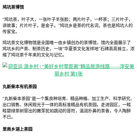
鸠坑茶博馆
“鸠坑茶，叶子大，一张叶子半张脸；两片叶子，一杯茶；三片叶子，
讲故事；片片叶子，是金子。”鸠坑乡是茶的代名词，茶也是鸠坑人的
传家宝。
鸠坑茶文化博物馆是全国唯一由乡镇创办的茶博馆，馆内全面展示了
鸠坑乡的产茶、制茶历史，一块“华夏茶文化发祥地”石碑高高耸立，浓
缩了鸠坑茶千年来的文化与记忆。
丸新柴本有机茶园
“丸新柴本茶园”是一个集良种培育、精品种植、加工生产、科学研究、
出口销售、休闲观光于一体的高标准精品有机茶园。走进园区，一畦
畦碧绿茶树冒出的嫩芽犹如跳动的音符，温润扑鼻的茶香，令人陶醉
不已。
里商乡湖上茶园