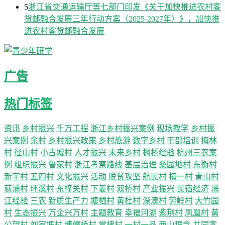
5
浙江省交通运输厅等七部门印发《关于加快推进农村客
货邮融合发展三年行动方案（2025-2027年）》，加快推
进农村客货邮融合发展
广告
热门标签
资讯
乡村振兴
千万工程
浙江乡村振兴案例
现场教学
乡村振
兴案例
余村
乡村振兴政策
乡村旅游
数字乡村
干部培训
梅林
村
径山村
小古城村
人才振兴
未来乡村
枫桥经验
杭州三农案
例
组织振兴
鲁家村
浙江考察路线
基层治理
桑园地村
东衡村
新宇村
五四村
文化振兴
活动
脱贫攻坚
航民村
横一村
青山村
荻浦村
环溪村
东梓关村
下姜村
双桥村
产业振兴
民宿经济
浦
江经验
三农
新质生产力
塘栖村
黄杜村
深澳村
劳岭村
大竹园
村
生态振兴
万企兴万村
主题教育
幸福河湖
紫荆村
凤凰村
黄
公望村
刘家塘村
博儒桥村
棠棣村
一村一品
两山理念
共同富