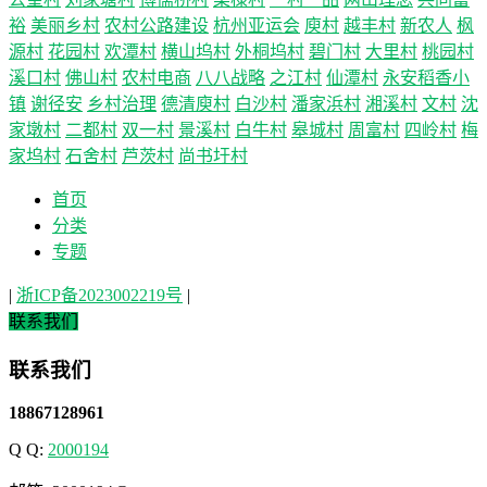
裕
美丽乡村
农村公路建设
杭州亚运会
庾村
越丰村
新农人
枫
源村
花园村
欢潭村
横山坞村
外桐坞村
碧门村
大里村
桃园村
溪口村
佛山村
农村电商
八八战略
之江村
仙潭村
永安稻香小
镇
谢径安
乡村治理
德清庾村
白沙村
潘家浜村
湘溪村
文村
沈
家墩村
二都村
双一村
景溪村
白牛村
皋城村
周富村
四岭村
梅
家坞村
石舍村
芦茨村
尚书圩村
首页
分类
专题
|
浙ICP备2023002219号
|
联系我们
联系我们
18867128961
Q Q:
2000194