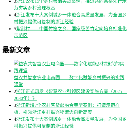
3
浙江公布15个乡村善治实践案例，推进共同富裕先行示
范夯实乡村治理根基
4
浙江发布十大案例城乡一体融合高质量发展，为全国乡
村振兴提供可复制的浙江经验
5
紫荆村——中国竹笛之乡，国家级苦竹定向培育标准化
示范区
最新文章
益农共智富农业电商园——数字化赋能乡村振兴的实践
课堂
2
浙江正式印发《智慧农业引领区建设实施方案（2025—
2030年）》
3
浙江新增7个农村客货邮融合典型案例：打造示范样
板，引领浙江乡村振兴物流迈向新高度
4
浙江发布十大案例城乡一体融合高质量发展，为全国乡
村振兴提供可复制的浙江经验