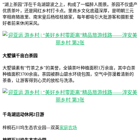
“湖上茶园”浮在千岛湖碧波之上，构成了一幅醉人图景。茶园不仅盛产
优质茶叶，还是网红乡村打卡点。里商乡文化底蕴深厚，是明朝三元
宰相商辂故里、南宋皇后杨桂枝娘家，每年都吸引大批游客和摄影爱
好者前来休闲采风。
大墅镇千亩白茶园
大墅镇素有“竹茶之乡”的美誉，全镇茶叶种植面积1万余亩，其中白茶
种植面积3700余亩。茶园被群山碧水环绕包围，空气中弥漫着清新的
茶香，让游客得到心灵的放松与洗涤。
千岛湖运动休闲2日游
梓桐石川坞生态农业园—双英
家庭农场