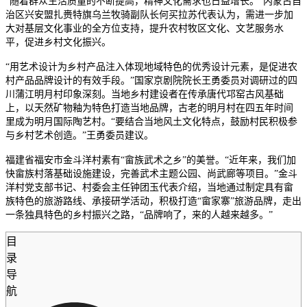
“随着群众生活质量的不断提高，精神文化需求也日益增长。”内蒙古自
治区兴安盟扎赉特旗乌兰牧骑副队长何买拉苏代表认为，需进一步加
大对基层文化事业的全方位支持，提升农村牧区文化、文艺服务水
平，促进乡村文化振兴。
“用艺术设计为乡村产品注入体现地域特色的优秀设计元素，是促进农
村产品品牌设计的有效手段。”国家京剧院院长王勇委员对调研过的四
川蒲江明月村印象深刻。当地乡村建设者在传承唐代邛窑古风基础
上，以天然矿物釉为特色打造当地品牌，古老的明月村在四五年时间
里成为明月国际陶艺村。“要结合当地风土文化特点，鼓励村民积极参
与乡村艺术创造。”王勇委员建议。
福建省福安市金斗洋村素有“畲族武术之乡”的美誉。“近年来，我们加
快畲族村落基础设施建设，完善武术主题公园、尚武廊等项目。”金斗
洋村党支部书记、村委会主任钟团玉代表介绍，当地通过制定具有畲
族特色的旅游路线、承接研学活动，积极打造“畲家寨”旅游品牌，走出
一条独具特色的乡村振兴之路，“品牌响了，来的人越来越多。”
目
录
导
航