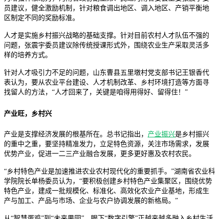
员建议，健全激励机制，针对粮食调出地区、调入地区、产销平衡地
区制定不同的奖励标准。
人才是实施乡村振兴战略的基础支撑。针对目前农村人才队伍不强的
问题，张震宇委员建议除传统授课形式外，围绕农业生产采取灵活多
样的培养方式。
针对人才吸引力不足的问题，山东曹县五里墩村党支部书记王银香代
表认为，要从农业平台建设、人才机制改革、乡村环境打造等方面寻
找留人的方法，“人才回来了，关键是咱得用得好、留得住！”
产业旺，乡村兴
产业是支撑经济发展的根基所在。总书记指出，
产业振兴
是乡村振兴
的重中之重，要坚持精准发力，立足特色资源，关注市场需求，发展
优势产业，促进一二三产业融合发展，更多更好惠及农村农民。
“乡村特色产业是加速推进农业农村现代化的重要抓手。”湖南省农业科
学院院长单杨委员认为，“要积极创建乡村特色产业集聚区，围绕优势
特色产业，建成一批规模化、标准化、高效化农业产业基地，形成生
产与加工、产品与市场、企业与农户协调发展的新格局。”
从“智慧蛋鸡”到“未来果园”，眼下“数字引擎”正越来越多融入乡村生活