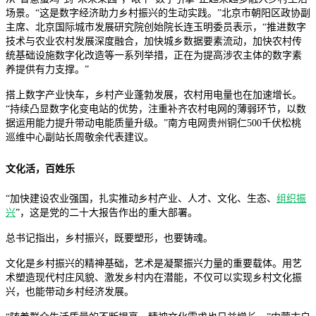
场景。“这是数字经济助力乡村振兴的生动实践。”北京市朝阳区政协副
主席、北京国际城市发展研究院创始院长连玉明委员表示，“推进数字
技术与农业农村发展深度融合，加快城乡数据要素流动，加快农村传
统基础设施数字化改造等一系列举措，正在为提高涉农主体的数字素
养提供有力支撑。”
搭上数字产业快车，乡村产业蓬勃发展，农村用电量也在加速增长。
“持续凸显数字化变电站的优势，注重补齐农村电网的薄弱环节，以数
据运用能力提升带动电能质量升级。”南方电网贵州铜仁500千伏松桃
巡维中心副站长周敬余代表建议。
文化活，百姓乐
“加快建设农业强国，扎实推动乡村产业、人才、文化、生态、
组织振
兴
”，这是党的二十大报告作出的重大部署。
总书记指出，乡村振兴，既要塑形，也要铸魂。
文化是乡村振兴的精神基础，艺术是凝聚振兴力量的重要载体。用艺
术塑造现代村庄风貌、激发乡村内在潜能，不仅可以实现乡村文化振
兴，也能带动乡村经济发展。