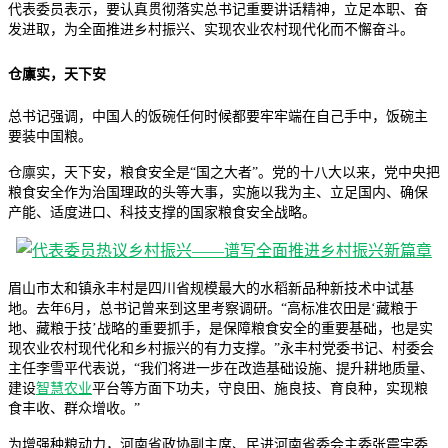
代表委员表示，要认真贯彻落实总书记重要讲话精神，立足本职、奋
发进取，为全面推进乡村振兴、实现农业农村现代化而不懈奋斗。
仓廪实，天下安
总书记强调，中国人的饭碗任何时候都要牢牢端在自己手中，饭碗主
要装中国粮。
仓廪实，天下安，粮食安全是“国之大者”。党的十八大以来，党中央把
粮食安全作为治国理政的头等大事，实施以我为主、立足国内、确保
产能、适度进口、科技支撑的国家粮食安全战略。
眉山市太和镇永丰村是四川省规模最大的水稻新品种新技术中试基
地。去年6月，总书记曾来到这里考察调研。“高标准农田是‘藏粮于
地、藏粮于技’战略的重要抓手，是保障粮食安全的重要基础，也是实
现农业农村现代化和乡村振兴的有力支撑。”永丰村党委书记、村委会
主任李雪平代表说，“我们将进一步在改造基础设施、提升耕地质量、
建设
智慧农业
平台等方面下功夫，守良田、施良技、育良种，实现粮
食丰收、群众增收。”
为增强种粮动力，河南省政协副主席、民进河南省委会主委张震宇委