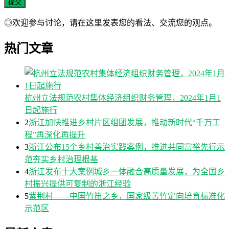
◎欢迎参与讨论，请在这里发表您的看法、交流您的观点。
热门文章
杭州立法规范农村集体经济组织财务管理，2024年1月1
日起施行
2
浙江加快推进乡村片区组团发展，推动新时代“千万工
程”再深化再提升
3
浙江公布15个乡村善治实践案例，推进共同富裕先行示
范夯实乡村治理根基
4
浙江发布十大案例城乡一体融合高质量发展，为全国乡
村振兴提供可复制的浙江经验
5
紫荆村——中国竹笛之乡，国家级苦竹定向培育标准化
示范区