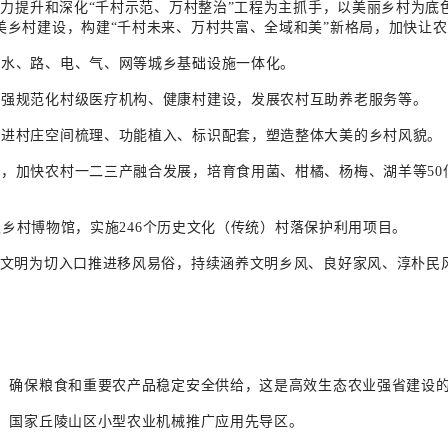
能力提升和深化“千村示范、万村整治”工程为主抓手，以美丽乡村为
美乡村建设，构建“千村未来、万村共富、全域和美”新格局，加快让
进水、路、电、气、网等城乡基础设施一体化。
加强规范化村级医疗机构、健康村建设，发展农村互助养老服务等。
推进村庄空间梳理、功能植入、标识配套，塑造整体大美的乡村风貌。
，加快农村一二三产融合发展，培育食用菌、柑橘、杨梅、湖羊等50
0家乡村博物馆，实施246个历史文化（传统）村落保护利用项目。
桌文明为切入口推进移风易俗，持续涵养文明乡风、良好家风、淳朴民
？
，确保粮食和重要农产品稳定安全供给，这是高效生态农业强省建设
、国家丘陵山区小型农业机械推广应用先导区。