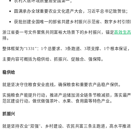
农村人居环境质量居全国第一；
圆满承办全球重要农业文化遗产大会，习近平总书记致贺信；
获批创建全国唯一的部省共建乡村振兴示范省、数字乡村引领
浙江省委一号文件聚焦共同富裕大场景下的乡村振兴，锚定
高效生
排。
整体框架为“1331”：1个总要求、3条跑道、3项支撑、1个根本保证
主要内容可概括为稳供给、抓振兴、促融合、强保障。
稳供给
就是坚决守住粮食安全底线，确保粮食和重要农产品稳产保供。
实施粮食产能提升行动，推进产运储加消全链条节粮减损，落实最
范区建设行动，做优做强茶叶、水果、食用菌等特色产业。
抓振兴
就是坚持农业“双强”、乡村建设、农民共富三条主跑道，高水平推