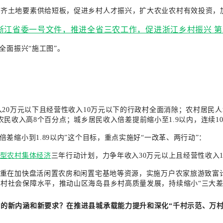
补齐土地要素供给短板，促进乡村人才振兴，扩大农业农村有效投资，
全面振兴“施工图”。
？
入20万元以下且经营性收入10万元以下的行政村全面消除；农村居民人
全省农民收入高8个百分点；城乡居民收入倍差提前缩小至1.9以内，连续1
差缩小到1.89以内”这个目标，重点实施好“一改革、两行动”：
型农村集体经济
三年行动计划，力争年收入30万元以上且经营性收入1
，重在加快盘活闲置农房和闲置宅基地等资源，实施万户农家旅游致富
村社会保障水平，推动山区海岛县乡村高质量发展，持续缩小“三大差
的新内涵和新要求？在推进县城承载能力提升和深化“千村示范、万村