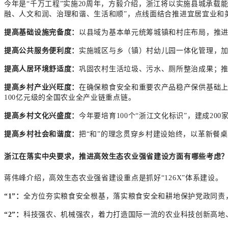
今年是“千万工程”实施20周年，方毅介绍，浙江将以实施县城承载
融、人文和润、治理和谐、生活和顺”，点线面结合推进宜居宜业和
提高基础设施完备度：
以县域为基本单元统筹城镇和村庄布局，推
提高公共服务便利度：
实施城区与乡（镇）村幼儿园一体化管理，
提高人居环境舒适度：
巩固农村生活垃圾、污水、厕所整治成果；
提高乡村产业兴旺度：
在确保粮食安全和重要农产品稳产保供基础上
100亿元级的全国农业全产业链重点链。
提高乡村文化兴盛度：
今年要培育100个“浙江文化标识”，建成20
提高乡村社会和谐度：
把“和”的理念贯穿乡村建设始终，以革新餐
浙江在落实中央要求，推进高效生态农业强省建设方面有哪些考虑
蒋伟峰介绍，高效生态农业强省建设重点是抓好“126X”体系建设。
“1”：
全方位夯实粮食安全根基，落实粮食安全和耕地保护党政同责
“2”：
科技强农、机械强农，着力打造国际一流的农业科技创新高地