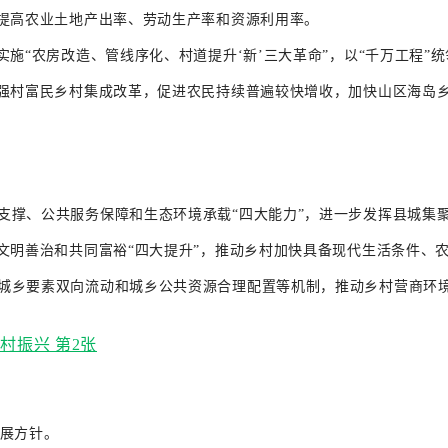
断提高农业土地产出率、劳动生产率和资源利用率。
实施“农房改造、管线序化、村道提升‘新’三大革命”，以“千万工程”
进强村富民乡村集成改革，促进农民持续普遍较快增收，加快山区海岛
支撑、公共服务保障和生态环境承载“四大能力”，进一步发挥县城集
文明善治和共同富裕“四大提升”，推动乡村加快具备现代生活条件、
城乡要素双向流动和城乡公共资源合理配置等机制，推动乡村营商环
发展方针。