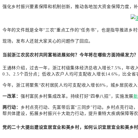
强化乡村振兴要素保障和机制创新，推动各地加大资金保障力度，
今年的文件既是全年“三农”重点工作的“任务书”，也是指导推进乡村
现场，发布人还就大家关心的问题作了回应。
当前浙江农民农村共同富裕进展如何？今年将在哪些方面持续发力
王通林介绍，过去一年，浙江村级集体经济总收入增长7.5%，年收
0.3、2.5个百分点；低收入农户人均可支配收入增长14.6%，比
今年，浙江将聚焦“农村居民人均可支配收入增长8%，城乡居民收入倍
一改革：
强村富民乡村集成改革。持续打好“四拳八招”，实施发展
新
两行动：
乡村点亮行动、先富带后富“三同步”行动。乡村点亮行动
帮共体建设，拓展乡村振兴十大助力行动，提升重特大疾病保障等农
党的二十大提出建设宜居宜业和美乡村，如何认识宜居宜业和美乡村