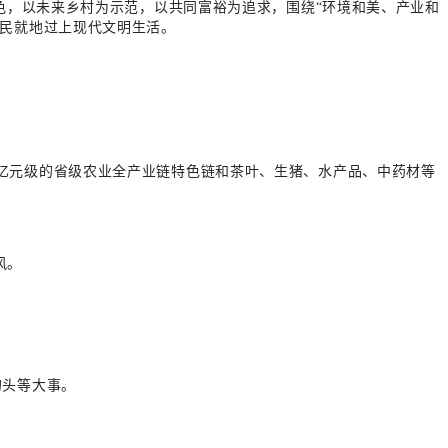
底色，以未来乡村为示范，以共同富裕为追求，围绕“环境和美、产业和
农民就地过上现代文明生活。
亿元级的省级农业全产业链特色链和茶叶、生猪、水产品、中药材等
风。
的头等大事。