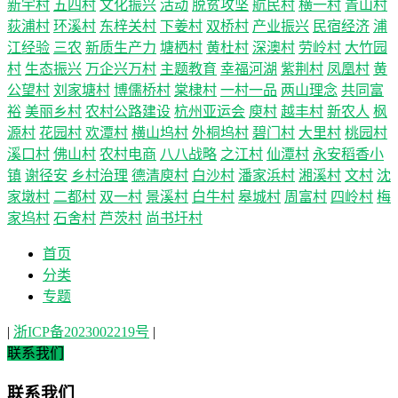
新宇村
五四村
文化振兴
活动
脱贫攻坚
航民村
横一村
青山村
荻浦村
环溪村
东梓关村
下姜村
双桥村
产业振兴
民宿经济
浦
江经验
三农
新质生产力
塘栖村
黄杜村
深澳村
劳岭村
大竹园
村
生态振兴
万企兴万村
主题教育
幸福河湖
紫荆村
凤凰村
黄
公望村
刘家塘村
博儒桥村
棠棣村
一村一品
两山理念
共同富
裕
美丽乡村
农村公路建设
杭州亚运会
庾村
越丰村
新农人
枫
源村
花园村
欢潭村
横山坞村
外桐坞村
碧门村
大里村
桃园村
溪口村
佛山村
农村电商
八八战略
之江村
仙潭村
永安稻香小
镇
谢径安
乡村治理
德清庾村
白沙村
潘家浜村
湘溪村
文村
沈
家墩村
二都村
双一村
景溪村
白牛村
皋城村
周富村
四岭村
梅
家坞村
石舍村
芦茨村
尚书圩村
首页
分类
专题
|
浙ICP备2023002219号
|
联系我们
联系我们