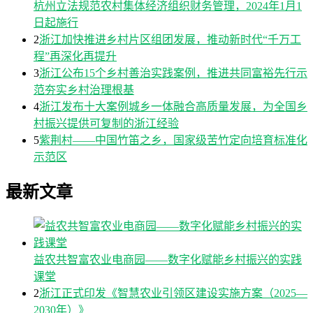
杭州立法规范农村集体经济组织财务管理，2024年1月1
日起施行
2
浙江加快推进乡村片区组团发展，推动新时代“千万工
程”再深化再提升
3
浙江公布15个乡村善治实践案例，推进共同富裕先行示
范夯实乡村治理根基
4
浙江发布十大案例城乡一体融合高质量发展，为全国乡
村振兴提供可复制的浙江经验
5
紫荆村——中国竹笛之乡，国家级苦竹定向培育标准化
示范区
最新文章
益农共智富农业电商园——数字化赋能乡村振兴的实践
课堂
2
浙江正式印发《智慧农业引领区建设实施方案（2025—
2030年）》