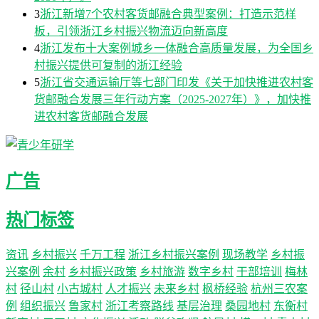
3
浙江新增7个农村客货邮融合典型案例：打造示范样
板，引领浙江乡村振兴物流迈向新高度
4
浙江发布十大案例城乡一体融合高质量发展，为全国乡
村振兴提供可复制的浙江经验
5
浙江省交通运输厅等七部门印发《关于加快推进农村客
货邮融合发展三年行动方案（2025-2027年）》，加快推
进农村客货邮融合发展
广告
热门标签
资讯
乡村振兴
千万工程
浙江乡村振兴案例
现场教学
乡村振
兴案例
余村
乡村振兴政策
乡村旅游
数字乡村
干部培训
梅林
村
径山村
小古城村
人才振兴
未来乡村
枫桥经验
杭州三农案
例
组织振兴
鲁家村
浙江考察路线
基层治理
桑园地村
东衡村