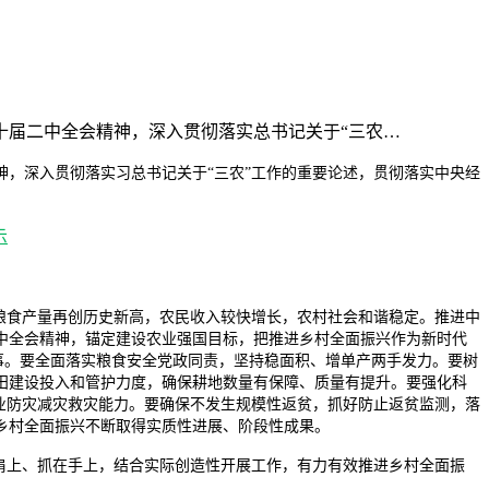
十届二中全会精神，深入贯彻落实总书记关于“三农…
神，深入贯彻落实
习总书记
关于“三农”工作的重要论述，贯彻落实中央经
，粮食产量再创历史新高，农民收入较快增长，农村社会和谐稳定。推进中
中全会精神，锚定建设农业强国目标，把推进乡村全面振兴作为新时代
事。要全面落实粮食安全党政同责，坚持稳面积、增单产两手发力。要树
田建设投入和管护力度，确保耕地数量有保障、质量有提升。要强化科
业防灾减灾救灾能力。要确保不发生规模性返贫，抓好防止返贫监测，落
乡村全面振兴不断取得实质性进展、阶段性成果。
肩上、抓在手上，结合实际创造性开展工作，有力有效推进乡村全面振