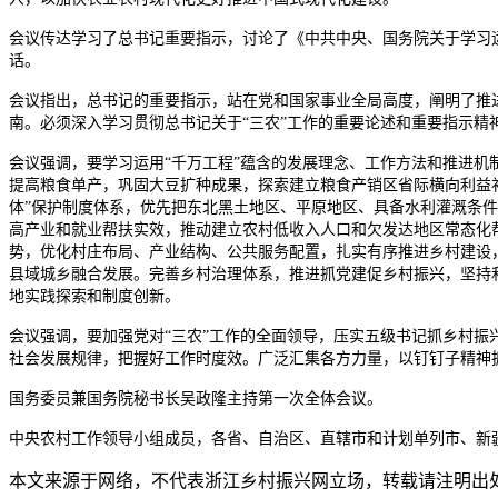
会议传达学习了总书记重要指示，讨论了《中共中央、国务院关于学习
话。
会议指出，总书记的重要指示，站在党和国家事业全局高度，阐明了推
南。必须深入学习贯彻总书记关于“三农”工作的重要论述和重要指示精
会议强调，要学习运用“千万工程”蕴含的发展理念、工作方法和推进机
提高粮食单产，巩固大豆扩种成果，探索建立粮食产销区省际横向利益补
体”保护制度体系，优先把东北黑土地区、平原地区、具备水利灌溉条
高产业和就业帮扶实效，推动建立农村低收入人口和欠发达地区常态化
势，优化村庄布局、产业结构、公共服务配置，扎实有序推进乡村建设
县域城乡融合发展。完善乡村治理体系，推进抓党建促乡村振兴，坚持
地实践探索和制度创新。
会议强调，要加强党对“三农”工作的全面领导，压实五级书记抓乡村
社会发展规律，把握好工作时度效。广泛汇集各方力量，以钉钉子精神抓
国务委员兼国务院秘书长吴政隆主持第一次全体会议。
中央农村工作领导小组成员，各省、自治区、直辖市和计划单列市、新
本文来源于网络，不代表浙江乡村振兴网立场，转载请注明出处：https://ww