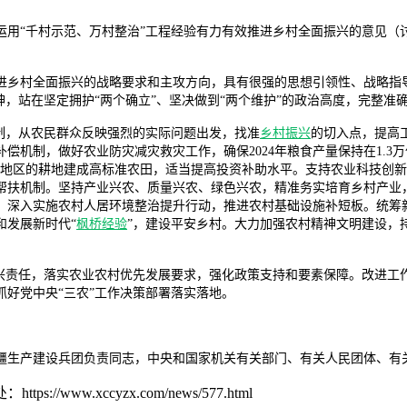
运用“千村示范、万村整治”工程经验有力有效推进乡村全面振兴的意见（
进乡村全面振兴的战略要求和主攻方向，具有很强的思想引领性、战略指导
神，站在坚定拥护“两个确立”、坚决做到“两个维护”的政治高度，完整
制，从农民群众反映强烈的实际问题出发，找准
乡村振兴
的切入点，提高
偿机制，做好农业防灾减灾救灾工作，确保2024年粮食产量保持在1.3
件地区的耕地建成高标准农田，适当提高投资补助水平。支持农业科技创
帮扶机制。坚持产业兴农、质量兴农、绿色兴农，精准务实培育乡村产业
，深入实施农村人居环境整治提升行动，推进农村基础设施补短板。统筹
和发展新时代“
枫桥经验
”，建设平安乡村。大力加强农村精神文明建设，
振兴责任，落实农业农村优先发展要求，强化政策支持和要素保障。改进工
好党中央“三农”工作决策部署落实落地。
疆生产建设兵团负责同志，中央和国家机关有关部门、有关人民团体、有
w.xccyzx.com/news/577.html