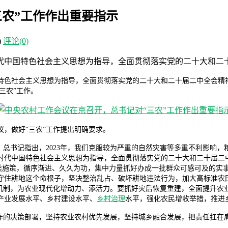
三农”工作作出重要指示
)
评论(0)
时代中国特色社会主义思想为指导，全面贯彻落实党的二十大和二
特色社会主义思想为指导，全面贯彻落实党的二十大和二十届二中全会精
三农”工作。
，做好“三农”工作提出明确要求。
。
总书记
指出，2023年，我们克服较为严重的自然灾害等多重不利影响
时代中国特色社会主义思想为指导，全面贯彻落实党的二十大和二十届二
类施策，循序渐进、久久为功，集中力量抓好办成一批群众可感可及的实
守住耕地这个命根子，坚决整治乱占、破坏耕地违法行为，加大高标准农
制机制，为农业现代化增动力、添活力。要抓好灾后恢复重建，全面提升农
产业发展水平、乡村建设水平、
乡村治理
水平，强化农民增收举措，推进
工作的决策部署，坚持农业农村优先发展，坚持城乡融合发展，把责任扛在