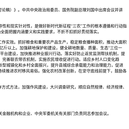
讨论稿）》。中共中央政治局委员、国务院副总理刘国中出席会议并讲
性和现实针对性，是做好新时代新征程“三农”工作的根本遵循和行动指
准确全面把握内涵要义和实践要求，不折不扣抓好贯彻落实。
工作实效。抓好粮食和重要农产品生产，稳定粮食播种面积，推动大面积
万亿斤以上。加强耕地保护和建设，健全耕地数量、质量、生态“三位一
新平台建设，加快推进种业振兴行动。落实好防止返贫监测帮扶机制，提
，完善联农带农机制，实施农民增收促进行动。适应乡村人口变化趋
新型城镇化和乡村全面振兴，提升县城综合承载能力和治理能力，促进
持续推进农村移风易俗。强化农村改革创新，在坚守底线前提下，鼓励各
作方式方法，加强作风建设，大兴调查研究，顺应自然规律、经济规律、
关金融机构和企业、中央军委机关有关部门负责同志参加会议。