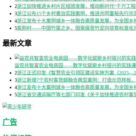
2
浙江加快推进乡村片区组团发展，推动新时代“千万工程
3
浙江公布15个乡村善治实践案例，推进共同富裕先行示
4
浙江发布十大案例城乡一体融合高质量发展，为全国乡
5
紫荆村——中国竹笛之乡，国家级苦竹定向培育标准化
最新文章
益农共智富农业电商园——数字化赋能乡村振兴的实践课
2
浙江正式印发《智慧农业引领区建设实施方案（2025—2
3
浙江新增7个农村客货邮融合典型案例：打造示范样板
4
浙江发布十大案例城乡一体融合高质量发展，为全国乡
5
浙江省交通运输厅等七部门印发《关于加快推进农村客货邮
广告