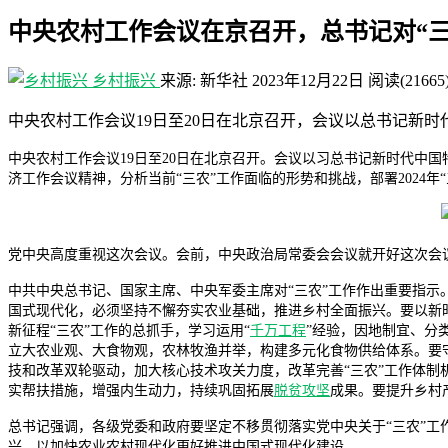
中央农村工作会议在京召开，总书记对“
乡村振兴
来源: 新华社
2023年12月22日
阅读
(21665
中央农村工作会议19日至20日在北京召开，会议以总书记新
中央农村工作会议19日至20日在北京召开。会议以
习总书记
新时代中国
济工作会议精神，分析当前“三农”工作面临的形势和挑战，部署2024年“
党中央高度重视这次会议。会前，中央政治局常委会会议就开好这次会议
中共中央总书记、国家主席、中央军委主席对“三农”工作作出重要指示
国式现代化，必须坚持不懈夯实农业基础，推进乡村全面振兴。要以新
新征程“三农”工作的总抓手，学习运用“
千万工程
”经验，因地制宜、分
立大农业观、大食物观，农林牧渔并举，构建多元化食物供给体系。要
技和改革双轮驱动，加大核心技术攻关力度，改革完善“三农”工作体
实帮扶措施，增强内生动力，持续巩固拓展
脱贫攻坚
成果。要提升乡村
总书记强调，各级党委和政府要坚定不移贯彻落实党中央关于“三农”
兴，以加快农业农村现代化更好推进中国式现代化建设。