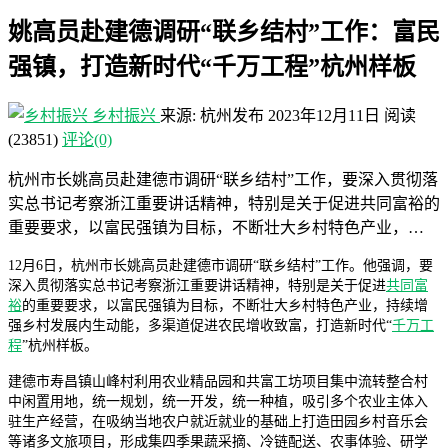
姚高员赴建德调研“联乡结村”工作：富民
强镇，打造新时代“千万工程”杭州样板
乡村振兴
来源: 杭州发布
2023年12月11日
阅读
(23851)
评论(0)
杭州市长姚高员赴建德市调研“联乡结村”工作，要深入贯彻落
实总书记考察浙江重要讲话精神，特别是关于促进共同富裕的
重要要求，以富民强镇为目标，不断壮大乡村特色产业，…
12月6日，杭州市长姚高员赴建德市调研“联乡结村”工作。他强调，要
深入贯彻落实总书记考察浙江重要讲话精神，特别是关于促进
共同富
裕
的重要要求，以富民强镇为目标，不断壮大乡村特色产业，持续增
强乡村发展内生动能，多渠道促进农民增收致富，打造新时代“
千万工
程
”杭州样板。
建德市寿昌镇山峰村利用农业精品园和共富工坊项目集中流转整合村
中闲置用地，统一规划，统一开发，统一种植，吸引多个农业主体入
驻生产经营，在吸纳当地农户就近就业的基础上打造田园乡村音乐会
等诸多文旅项目，形成集四季果蔬采摘、冷链配送、农事体验、研学