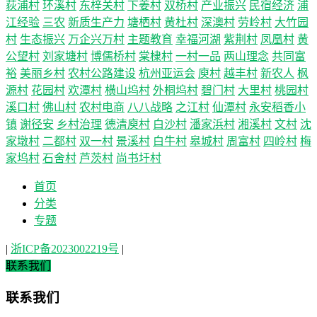
荻浦村
环溪村
东梓关村
下姜村
双桥村
产业振兴
民宿经济
浦
江经验
三农
新质生产力
塘栖村
黄杜村
深澳村
劳岭村
大竹园
村
生态振兴
万企兴万村
主题教育
幸福河湖
紫荆村
凤凰村
黄
公望村
刘家塘村
博儒桥村
棠棣村
一村一品
两山理念
共同富
裕
美丽乡村
农村公路建设
杭州亚运会
庾村
越丰村
新农人
枫
源村
花园村
欢潭村
横山坞村
外桐坞村
碧门村
大里村
桃园村
溪口村
佛山村
农村电商
八八战略
之江村
仙潭村
永安稻香小
镇
谢径安
乡村治理
德清庾村
白沙村
潘家浜村
湘溪村
文村
沈
家墩村
二都村
双一村
景溪村
白牛村
皋城村
周富村
四岭村
梅
家坞村
石舍村
芦茨村
尚书圩村
首页
分类
专题
|
浙ICP备2023002219号
|
联系我们
联系我们