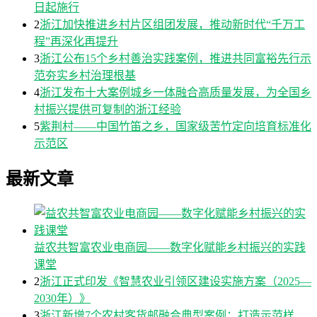
日起施行
2
浙江加快推进乡村片区组团发展，推动新时代“千万工
程”再深化再提升
3
浙江公布15个乡村善治实践案例，推进共同富裕先行示
范夯实乡村治理根基
4
浙江发布十大案例城乡一体融合高质量发展，为全国乡
村振兴提供可复制的浙江经验
5
紫荆村——中国竹笛之乡，国家级苦竹定向培育标准化
示范区
最新文章
益农共智富农业电商园——数字化赋能乡村振兴的实践
课堂
2
浙江正式印发《智慧农业引领区建设实施方案（2025—
2030年）》
3
浙江新增7个农村客货邮融合典型案例：打造示范样