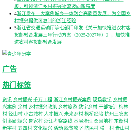
板，引领浙江乡村振兴物流迈向新高度
4
浙江发布十大案例城乡一体融合高质量发展，为全国乡
村振兴提供可复制的浙江经验
5
浙江省交通运输厅等七部门印发《关于加快推进农村客
货邮融合发展三年行动方案（2025-2027年）》，加快推
进农村客货邮融合发展
广告
热门标签
资讯
乡村振兴
千万工程
浙江乡村振兴案例
现场教学
乡村振
兴案例
余村
乡村振兴政策
乡村旅游
数字乡村
干部培训
梅林
村
径山村
小古城村
人才振兴
未来乡村
枫桥经验
杭州三农案
例
组织振兴
鲁家村
浙江考察路线
基层治理
桑园地村
东衡村
新宇村
五四村
文化振兴
活动
脱贫攻坚
航民村
横一村
青山村