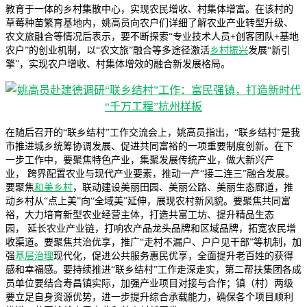
教育于一体的乡村集散中心，实现农民增收、村集体增富。在该村的
草莓种苗繁育基地内，姚高员向农户们详细了解农业产业转型升级、
农文旅融合等情况后表示，要不断探索“专业技术人员+创客团队+基地
农户”的创业机制，以“农文旅”融合等多途径激活
乡村振兴
发展“新引
擎”，实现农户增收、村集体增效的融合新发展格局。
在随后召开的“联乡结村”工作交流会上，姚高员指出，“联乡结村”是我
市推进城乡统筹协调发展、促进共同富裕的一项重要制度创新。在下
一步工作中，要聚焦特色产业，集聚发展传统产业，做大新兴产
业， 跨界配置农业与现代产业要素，推动一产“接二连三”融合发展。
要聚焦
和美乡村
，联动建设美丽田园、美丽公路、美丽生态廊道，推
动乡村从“点上美”向“全域美”延伸，展现农村新风貌。要聚焦共同富
裕，大力培育新型农业经营主体，打造共富工坊、提升精品生态
园， 延长农业产业链，打响农产品龙头品牌和区域品牌，拓宽农民增
收渠道。要聚焦共治优享，推广“走村不漏户、户户见干部”等机制，加
强
基层治理
现代化，促进公共服务惠民优享，全面提升老百姓的获得
感和幸福感。要持续推进“联乡结村”工作走深走实，第二帮扶集团各成
员单位要结合寿昌镇实际，加强产业项目对接与合作；镇（村）两级
要立足自身资源优势，进一步提升综合承载能力，确保各个项目顺利