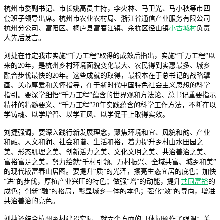
杭州市委副书记、市长姚高员主持，李火林、马卫光、马小秋等市四
套班子领导出席。杭州市农业农村局、浙江省通信产业服务有限公司
杭州分公司、富阳区、桐庐县富春江镇、余杭区径山镇
小古城村
负责
人先后发言。
刘捷在肯定我市实施“千万工程”取得的成效后指出，实施“千万工程”以
来的20年，是杭州乡村环境面貌变化最大、农民得到实惠最多、城乡
融合步伐最快的20年。这些成就的取得，最根本在于总书记的战略擘
画、关心厚爱和关怀指导，在于新时代中国特色社会主义思想的科学
指引。要深学细悟“千万工程”蕴含的世界观和方法论、总书记重要指示
精神的精髓要义、“千万工程”20年实践蕴含的科学工作方法，不断在以
学铸魂、以学增智、以学正风、以学促干上取得实效。
刘捷强调，要深入践行新发展理念，聚焦环境和宜、风貌和韵、产业
和融、人文和润、社会和谐、生活和裕，着力提升乡村山水田园之
美、形态肌理之美、创新活力之美、文化文明之美、共治善治之美、
富裕富足之美，努力绘就“千村引领、万村振兴、全域共富、城乡和美”
的现代版富春山居图。要提升“质”的光泽，擦亮生态宜居的底色；加快
“进”的步伐，厚植产业兴旺的特色；做强“增”的动能，提升
共同富裕
的
成色；创新“融”的格局，彰显城乡一体的本色；强化“效”的导向，增进
共治善治的亮色。
刘捷还结合杭州乡村建设实际，就六个方面的具体问题作了强调：关