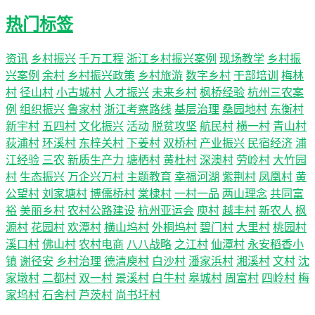
热门标签
资讯
乡村振兴
千万工程
浙江乡村振兴案例
现场教学
乡村振
兴案例
余村
乡村振兴政策
乡村旅游
数字乡村
干部培训
梅林
村
径山村
小古城村
人才振兴
未来乡村
枫桥经验
杭州三农案
例
组织振兴
鲁家村
浙江考察路线
基层治理
桑园地村
东衡村
新宇村
五四村
文化振兴
活动
脱贫攻坚
航民村
横一村
青山村
荻浦村
环溪村
东梓关村
下姜村
双桥村
产业振兴
民宿经济
浦
江经验
三农
新质生产力
塘栖村
黄杜村
深澳村
劳岭村
大竹园
村
生态振兴
万企兴万村
主题教育
幸福河湖
紫荆村
凤凰村
黄
公望村
刘家塘村
博儒桥村
棠棣村
一村一品
两山理念
共同富
裕
美丽乡村
农村公路建设
杭州亚运会
庾村
越丰村
新农人
枫
源村
花园村
欢潭村
横山坞村
外桐坞村
碧门村
大里村
桃园村
溪口村
佛山村
农村电商
八八战略
之江村
仙潭村
永安稻香小
镇
谢径安
乡村治理
德清庾村
白沙村
潘家浜村
湘溪村
文村
沈
家墩村
二都村
双一村
景溪村
白牛村
皋城村
周富村
四岭村
梅
家坞村
石舍村
芦茨村
尚书圩村