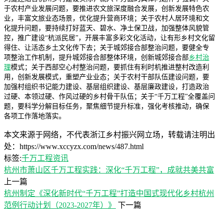
于农村产业发展问题，要推进农文旅深度融合发展，创新发展特色农
业，丰富文旅业态场景，优化提升营商环境；关于农村人居环境和文
化提升问题，要持续打好蓝天、碧水、净土保卫战，加强整体风貌管
控，推广建设“杭派民居”，开展丰富多彩文化活动，让有形乡村文化留
得住、让活态乡土文化传下去；关于城郊接合部整治问题，要健全专
项整治工作机制，提升城郊接合部整体环境，创新城郊接合部
乡村治
理
模式；关于西部空心村整治问题，要抓住有利时机推进整村改造利
用，创新发展模式，重塑产业业态；关于农村干部队伍建设问题，要
加强村组织书记能力建设、基层组织建设、基层廉政建设，打造政治
过硬、本领过硬、作风过硬的乡村骨干队伍；关于“千万工程”全覆盖问
题，要科学分解目标任务，聚焦细节提升标准，强化考核推动，确保
各项工作落地落实。
本文来源于网络，不代表浙江乡村振兴网立场，转载请注明出
处：https://www.xccyzx.com/news/487.html
标签:
千万工程
资讯
杭州市萧山区千万工程实践：深化“千万工程”，成就共美共富
上一篇
杭州制定《深化新时代“千万工程”打造中国式现代化乡村杭州
范例行动计划（2023-2027年）》
下一篇