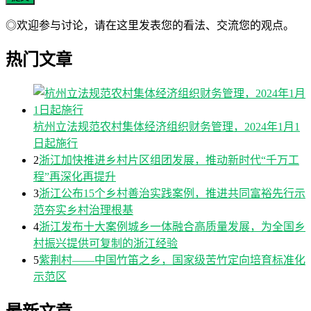
◎欢迎参与讨论，请在这里发表您的看法、交流您的观点。
热门文章
杭州立法规范农村集体经济组织财务管理，2024年1月1
日起施行
2
浙江加快推进乡村片区组团发展，推动新时代“千万工
程”再深化再提升
3
浙江公布15个乡村善治实践案例，推进共同富裕先行示
范夯实乡村治理根基
4
浙江发布十大案例城乡一体融合高质量发展，为全国乡
村振兴提供可复制的浙江经验
5
紫荆村——中国竹笛之乡，国家级苦竹定向培育标准化
示范区