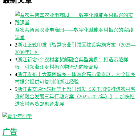
最新文章
益农共智富农业电商园——数字化赋能乡村振兴的实践
课堂
2
浙江正式印发《智慧农业引领区建设实施方案（2025—
2030年）》
3
浙江新增7个农村客货邮融合典型案例：打造示范样
板，引领浙江乡村振兴物流迈向新高度
4
浙江发布十大案例城乡一体融合高质量发展，为全国乡
村振兴提供可复制的浙江经验
5
浙江省交通运输厅等七部门印发《关于加快推进农村客
货邮融合发展三年行动方案（2025-2027年）》，加快推
进农村客货邮融合发展
广告