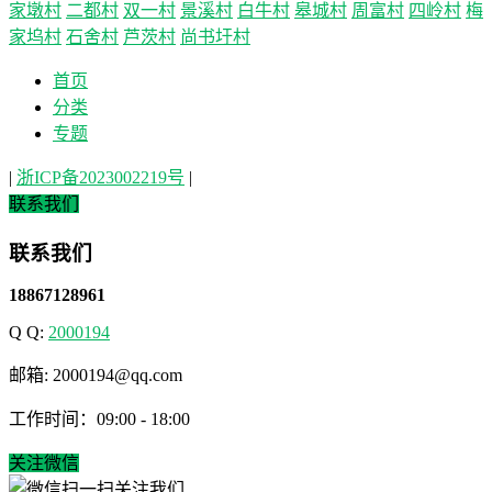
家墩村
二都村
双一村
景溪村
白牛村
皋城村
周富村
四岭村
梅
家坞村
石舍村
芦茨村
尚书圩村
首页
分类
专题
|
浙ICP备2023002219号
|
联系我们
联系我们
18867128961
Q Q:
2000194
邮箱: 2000194@qq.com
工作时间：09:00 - 18:00
关注微信