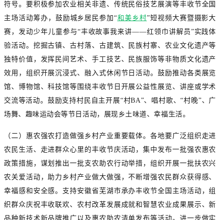
符号。要积极参加农业相关非遗、传统民俗技艺展演等丰收节全国
主场活动筹办，鼓励城乡居民参加“
和美乡村
”短视频大赛暨摄影大
赛，发动少年儿童参与“丰收故事我来讲——红领巾讲解员”实践体
验活动。挖掘古镇、古村落、古建筑、民族村寨、农业文化遗产等
独特价值，发挥民间艺术、手工技艺、民族服饰等非物质文化遗产
效用，组织开展沉浸式、融入式休闲节日活动。鼓励推动各类展览
馆、博物馆、科技馆等围绕丰收节日开展公益性展览、讲座或学术
交流等活动。鼓励支持村民自主开展“村BA”、唱村歌、“村晚”、广
场舞、趣味运动会等节日活动，展现乡土味道、幸福生活。
（二）惠农强农打造做强乡村产业重要载体。各地要广泛组织走进
农民生活、走进群众心里的丰收节庆活动，集中发布一批强农惠农
政策措施，谋划推出一批支农助农行动举措，组织开展一批扶农兴
农关爱活动，助力乡村产业做大做强，不断增强农民群众获得感、
幸福感和安全感。支持安徽省芜湖市承办丰收节全国主场活动，组
织群众庆祝丰收联欢、农村改革发展成就和智慧农业成果展示、新
品种新技术新品牌推广以及惠农助农清单发布等活动。进一步做实