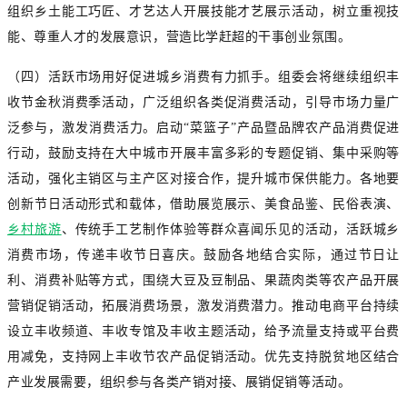
组织乡土能工巧匠、才艺达人开展技能才艺展示活动，树立重视技
能、尊重人才的发展意识，营造比学赶超的干事创业氛围。
（四）活跃市场用好促进城乡消费有力抓手。组委会将继续组织丰
收节金秋消费季活动，广泛组织各类促消费活动，引导市场力量广
泛参与，激发消费活力。启动“菜篮子”产品暨品牌农产品消费促进
行动，鼓励支持在大中城市开展丰富多彩的专题促销、集中采购等
活动，强化主销区与主产区对接合作，提升城市保供能力。各地要
创新节日活动形式和载体，借助展览展示、美食品鉴、民俗表演、
乡村旅游
、传统手工艺制作体验等群众喜闻乐见的活动，活跃城乡
消费市场，传递丰收节日喜庆。鼓励各地结合实际，通过节日让
利、消费补贴等方式，围绕大豆及豆制品、果蔬肉类等农产品开展
营销促销活动，拓展消费场景，激发消费潜力。推动电商平台持续
设立丰收频道、丰收专馆及丰收主题活动，给予流量支持或平台费
用减免，支持网上丰收节农产品促销活动。优先支持脱贫地区结合
产业发展需要，组织参与各类产销对接、展销促销等活动。