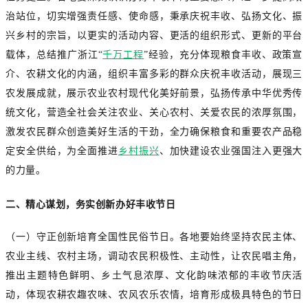
治站位，切实增强责任感、使命感，秉承庆祝丰收、弘扬文化、振
兴乡村的宗旨，以更实的活动内容、更活的组织形式、更新的平台
载体，总结推广浙江“
千万工程
”经验，充分体现粮食丰收、政策宣
介、农耕文化的内涵，组织丰富多彩的群众庆祝丰收活动，展现三
农发展成就，展示农业农村现代化美好前景，弘扬传承中华优秀传
统文化，营造全社会关注农业、关心农村、关爱农民的浓厚氛围，
激发农民群众创造美好生活的干劲，全力确保粮食和重要农产品稳
定安全供给，为全面推进
乡村振兴
、加快建设农业强国注入更强大
的力量。
二、精心谋划，务实创新办好丰收节日
（一）守正创新培育全国性民俗节日。各地要始终坚持农民主体、
农业主线、农村主场，调动农民积极性、主动性，让农民唱主角，
推出主题特色鲜明、乡土气息浓厚、文化韵味浓郁的丰收节庆活
动，体现农耕农趣农味、农风农乐农情，培育形成极具特色的节日