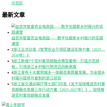
示范区
最新文章
益农共智富农业电商园——数字化赋能乡村振兴的实践
课堂
2
浙江正式印发《智慧农业引领区建设实施方案（2025—
2030年）》
3
浙江新增7个农村客货邮融合典型案例：打造示范样
板，引领浙江乡村振兴物流迈向新高度
4
浙江发布十大案例城乡一体融合高质量发展，为全国乡
村振兴提供可复制的浙江经验
5
浙江省交通运输厅等七部门印发《关于加快推进农村客
货邮融合发展三年行动方案（2025-2027年）》，加快推
进农村客货邮融合发展