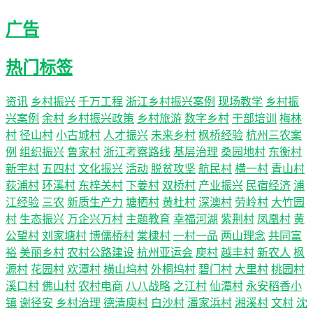
广告
热门标签
资讯
乡村振兴
千万工程
浙江乡村振兴案例
现场教学
乡村振
兴案例
余村
乡村振兴政策
乡村旅游
数字乡村
干部培训
梅林
村
径山村
小古城村
人才振兴
未来乡村
枫桥经验
杭州三农案
例
组织振兴
鲁家村
浙江考察路线
基层治理
桑园地村
东衡村
新宇村
五四村
文化振兴
活动
脱贫攻坚
航民村
横一村
青山村
荻浦村
环溪村
东梓关村
下姜村
双桥村
产业振兴
民宿经济
浦
江经验
三农
新质生产力
塘栖村
黄杜村
深澳村
劳岭村
大竹园
村
生态振兴
万企兴万村
主题教育
幸福河湖
紫荆村
凤凰村
黄
公望村
刘家塘村
博儒桥村
棠棣村
一村一品
两山理念
共同富
裕
美丽乡村
农村公路建设
杭州亚运会
庾村
越丰村
新农人
枫
源村
花园村
欢潭村
横山坞村
外桐坞村
碧门村
大里村
桃园村
溪口村
佛山村
农村电商
八八战略
之江村
仙潭村
永安稻香小
镇
谢径安
乡村治理
德清庾村
白沙村
潘家浜村
湘溪村
文村
沈