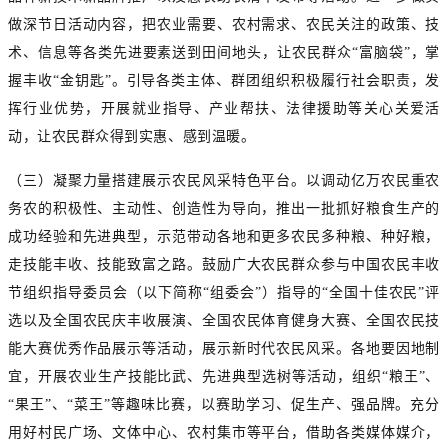
做深节日活动内容，把农业需要、农村需求、农民关注的政策、技
术、信息等各类先进要素送到田间地头，让农民群众“富脑袋”，掌
握丰收“金钥匙”。引导各类主体、群团组织积极履行社会职责，发
挥行业优势，开展就业指导、产业帮扶、法律援助等关心关爱活
动，让农民群众得到实惠、感到温暖。
（三）凝聚力量搭建展示农民风采特色平台。以调动亿万农民重农
务农的积极性、主动性、创造性为导向，推出一批抓好粮食生产的
成功经验和先进典型，示范带动各地和更多农民多种粮、种好粮，
走技能丰收、技能致富之路。鼓励广大农民群众参与中国农民丰收
节组织指导委员会（以下简称“组委会”）指导的“全国十佳农民”评
选以及全国农民庆丰收展演、全国农民体育健身大赛、全国农民技
能大赛优秀作品展示等活动，展示新时代农民风采。各地要因地制
宜，开展农业生产技能比武、先进典型选树等活动，组织“粮王”、
“果王”、“菜王”等趣味比赛，以赛助学习、促生产、强品牌。充分
用好村民广场、文体中心、农村集市等平台，借助各类媒体媒介，