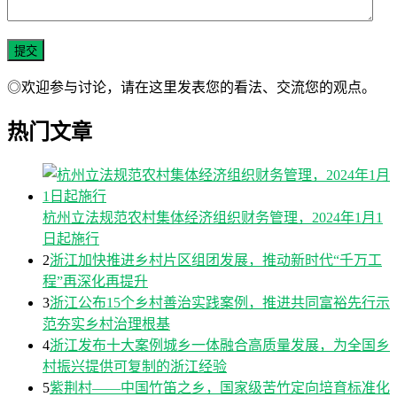
◎欢迎参与讨论，请在这里发表您的看法、交流您的观点。
热门文章
杭州立法规范农村集体经济组织财务管理，2024年1月1
日起施行
2
浙江加快推进乡村片区组团发展，推动新时代“千万工
程”再深化再提升
3
浙江公布15个乡村善治实践案例，推进共同富裕先行示
范夯实乡村治理根基
4
浙江发布十大案例城乡一体融合高质量发展，为全国乡
村振兴提供可复制的浙江经验
5
紫荆村——中国竹笛之乡，国家级苦竹定向培育标准化