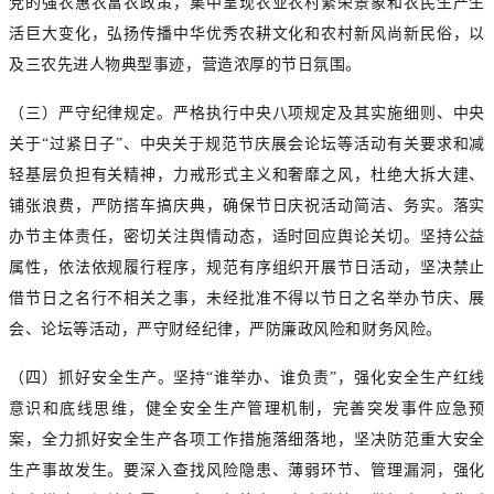
党的强农惠农富农政策，集中呈现农业农村繁荣景象和农民生产生
活巨大变化，弘扬传播中华优秀农耕文化和农村新风尚新民俗，以
及三农先进人物典型事迹，营造浓厚的节日氛围。
（三）严守纪律规定。严格执行中央八项规定及其实施细则、中央
关于“过紧日子”、中央关于规范节庆展会论坛等活动有关要求和减
轻基层负担有关精神，力戒形式主义和奢靡之风，杜绝大拆大建、
铺张浪费，严防搭车搞庆典，确保节日庆祝活动简洁、务实。落实
办节主体责任，密切关注舆情动态，适时回应舆论关切。坚持公益
属性，依法依规履行程序，规范有序组织开展节日活动，坚决禁止
借节日之名行不相关之事，未经批准不得以节日之名举办节庆、展
会、论坛等活动，严守财经纪律，严防廉政风险和财务风险。
（四）抓好安全生产。坚持“谁举办、谁负责”，强化安全生产红线
意识和底线思维，健全安全生产管理机制，完善突发事件应急预
案，全力抓好安全生产各项工作措施落细落地，坚决防范重大安全
生产事故发生。要深入查找风险隐患、薄弱环节、管理漏洞，强化