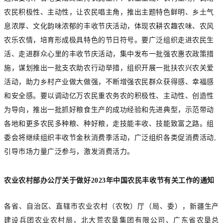
农民积极性、主动性，让农民唱主角，推出主题特色鲜明、乡土气
息浓厚、文化韵味浓郁的丰收节庆活动，体现农耕农趣农味、农风
农乐农情，培育形成极具特色的节日符号。要广泛组织走进农民生
活、走进群众心里的丰收节庆活动，集中发布一批强农惠农政策措
施，谋划推出一批支农助农行动举措，组织开展一批扶农兴农关爱
活动，助力乡村产业做大做强，不断增强农民群众获得感、幸福感
和安全感。要以调动亿万农民重农务农的积极性、主动性、创造性
为导向，推出一批抓好粮食生产的成功经验和先进典型，示范带动
各地和更多农民多种粮、种好粮，走技能丰收、技能致富之路。组
委会将继续组织丰收节金秋消费季活动，广泛组织各类促消费活动,
引导市场力量广泛参与，激发消费活力。
农业农村部办公厅关于做好2023年中国农民丰收节有关工作的通知
各省、自治区、直辖市农业农村（农牧）厅（局、委），新疆生产
建设兵团农业农村局，北大荒农垦集团有限公司、广东省农垦总