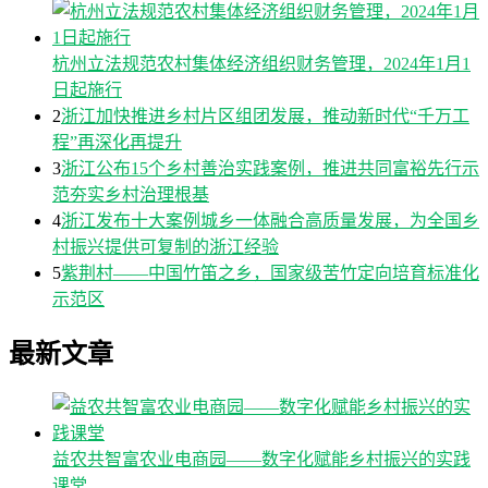
杭州立法规范农村集体经济组织财务管理，2024年1月1
日起施行
2
浙江加快推进乡村片区组团发展，推动新时代“千万工
程”再深化再提升
3
浙江公布15个乡村善治实践案例，推进共同富裕先行示
范夯实乡村治理根基
4
浙江发布十大案例城乡一体融合高质量发展，为全国乡
村振兴提供可复制的浙江经验
5
紫荆村——中国竹笛之乡，国家级苦竹定向培育标准化
示范区
最新文章
益农共智富农业电商园——数字化赋能乡村振兴的实践
课堂