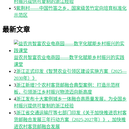
村振兴提供可复制的浙江经验
5
紫荆村——中国竹笛之乡，国家级苦竹定向培育标准化
示范区
最新文章
益农共智富农业电商园——数字化赋能乡村振兴的实践
课堂
2
浙江正式印发《智慧农业引领区建设实施方案（2025—
2030年）》
3
浙江新增7个农村客货邮融合典型案例：打造示范样
板，引领浙江乡村振兴物流迈向新高度
4
浙江发布十大案例城乡一体融合高质量发展，为全国乡
村振兴提供可复制的浙江经验
5
浙江省交通运输厅等七部门印发《关于加快推进农村客
货邮融合发展三年行动方案（2025-2027年）》，加快推
进农村客货邮融合发展