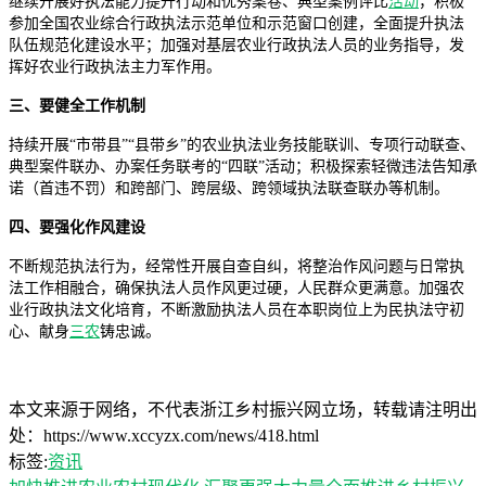
继续开展好执法能力提升行动和优秀案卷、典型案例评比
活动
，积极
参加全国农业综合行政执法示范单位和示范窗口创建，全面提升执法
队伍规范化建设水平；加强对基层农业行政执法人员的业务指导，发
挥好农业行政执法主力军作用。
三、要健全工作机制
持续开展“市带县”“县带乡”的农业执法业务技能联训、专项行动联查、
典型案件联办、办案任务联考的“四联”活动；积极探索轻微违法告知承
诺（首违不罚）和跨部门、跨层级、跨领域执法联查联办等机制。
四、要强化作风建设
不断规范执法行为，经常性开展自查自纠，将整治作风问题与日常执
法工作相融合，确保执法人员作风更过硬，人民群众更满意。加强农
业行政执法文化培育，不断激励执法人员在本职岗位上为民执法守初
心、献身
三农
铸忠诚。
本文来源于网络，不代表浙江乡村振兴网立场，转载请注明出
处：https://www.xccyzx.com/news/418.html
标签:
资讯