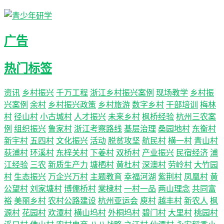
广告
热门标签
资讯
乡村振兴
千万工程
浙江乡村振兴案例
现场教学
乡村振
兴案例
余村
乡村振兴政策
乡村旅游
数字乡村
干部培训
梅林
村
径山村
小古城村
人才振兴
未来乡村
枫桥经验
杭州三农案
例
组织振兴
鲁家村
浙江考察路线
基层治理
桑园地村
东衡村
新宇村
五四村
文化振兴
活动
脱贫攻坚
航民村
横一村
青山村
荻浦村
环溪村
东梓关村
下姜村
双桥村
产业振兴
民宿经济
浦
江经验
三农
新质生产力
塘栖村
黄杜村
深澳村
劳岭村
大竹园
村
生态振兴
万企兴万村
主题教育
幸福河湖
紫荆村
凤凰村
黄
公望村
刘家塘村
博儒桥村
棠棣村
一村一品
两山理念
共同富
裕
美丽乡村
农村公路建设
杭州亚运会
庾村
越丰村
新农人
枫
源村
花园村
欢潭村
横山坞村
外桐坞村
碧门村
大里村
桃园村