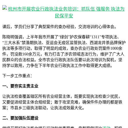
课后，学员们分享了典型案件的查办经验，交流培训的心得体会。
陈晓明强调，上半年我市开展了“绿剑”护农保春耕“1311”专项执法、
“三大水系”禁渔期执法、亚运会无疫区监管执法、西湖龙井茶品牌保护
执法等多项行动，取得了明显的成效，查办农业行政处罚案件1000余
件，罚没款160余万元，有力打击了涉农领域违法行为，维护了广大人
民群众的合法权益。全市农业行政执法队伍要以此次培训为契机，坚
持学以致用，力争在下半年农业行政执法工作中取得更大成绩。
下一步工作重点：
一、要夯实主责主业
让执法检查覆盖辖区所有农业经营主体，既要实现执法检查少扰民，
又要促进经营主体合规经营；敢于攻坚克难，确保件件办理的都是铁
案；市县乡三级执法联动，让执法成效最大化。
二、要加强队伍建设