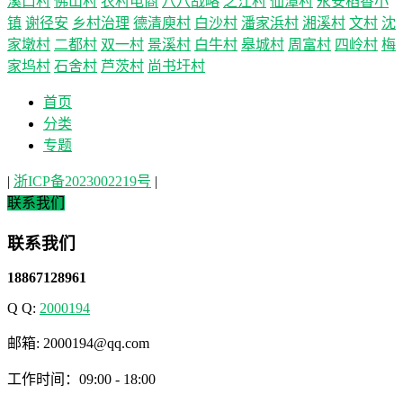
溪口村
佛山村
农村电商
八八战略
之江村
仙潭村
永安稻香小
镇
谢径安
乡村治理
德清庾村
白沙村
潘家浜村
湘溪村
文村
沈
家墩村
二都村
双一村
景溪村
白牛村
皋城村
周富村
四岭村
梅
家坞村
石舍村
芦茨村
尚书圩村
首页
分类
专题
|
浙ICP备2023002219号
|
联系我们
联系我们
18867128961
Q Q:
2000194
邮箱: 2000194@qq.com
工作时间：09:00 - 18:00